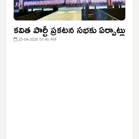
కవిత పార్టీ ప్రకటన సభకు ఏర్పాట్లు
25-04-2026 01:45 AM