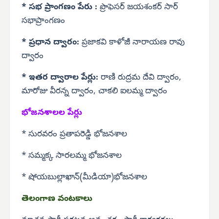
* సభ ప్రాంగణం పేరు :
ప్రొఫెసర్ జయశంకర్ సార్
సభాప్రాంగణం
* ప్రధాన ద్వారం:
ప్రజాకవి కాళోజీ నారాయణ రావు
ద్వారం
* ఇతర ద్వారాల పేర్లు:
రాణి రుద్రమ దేవి ద్వారం,
మారోజు వీరన్న ద్వారం, చాకలి ఐలమ్మ ద్వారం
భోజనశాలల పేర్లు
* సురవరం ప్రతాపరెడ్డి భోజనశాల
* సమ్మక్క సారలమ్మ భోజనశాల
* షోయబుల్లాఖాన్(మీడియా)భోజనశాల
తెలంగాణ వంటకాలు