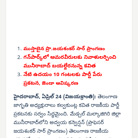
ముస్తాబైన ప్రొ.జయశంకర్
సార్ ప్రాంగణం
గన్‌పార్క్‌లో అమరవీరులకు నివాళులర్పించి
మునీరాబాద్ బయల్దేరనున్న కవిత
నేటి ఉదయం 10 గంటలకు పార్టీ పేరు
ప్రకటన,
జెండా ఆవిష్కరణ
హైదరాబాద్, ఏప్రిల్ 24 (విజయక్రాంతి):
తెలంగాణ
జాగృతి అధ్యక్షురాలు కల్వకుంట్ల కవిత రాజకీయ పార్టీ
ప్రకటనకు సర్వం సిద్ధమైంది. మేడ్చల్ మల్కాజిగిరి జిల్లా
మునీరాబాద్‌లోని అద్వయ కన్వెన్షన్ (ప్రొఫెసర్
జయశంకర్ సార్ ప్రాంగణం) తెలంగాణ రాజకీయ