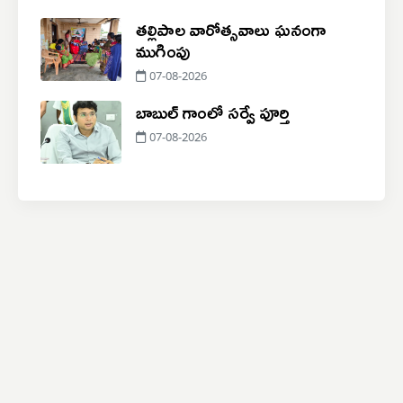
తల్లిపాల వారోత్సవాలు ఘనంగా
ముగింపు
07-08-2026
బాబుల్ గాంలో సర్వే పూర్తి
07-08-2026