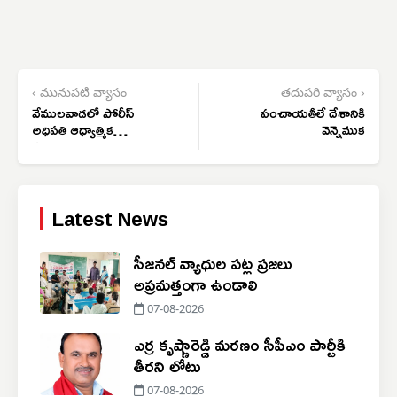
‹ మునుపటి వ్యాసం
తదుపరి వ్యాసం ›
వేములవాడలో పోలీస్
పంచాయతీలే దేశానికి
అధిపతి ఆధ్యాత్మిక
వెన్నెముక
సందర్శనం
Latest News
సీజనల్ వ్యాధుల పట్ల ప్రజలు
అప్రమత్తంగా ఉండాలి
07-08-2026
ఎర్ర కృష్ణారెడ్డి మరణం సీపీఎం పార్టీకి
తీరని లోటు
07-08-2026