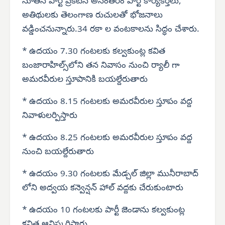
నూతన పార్టీ ప్రకటన అనంతరం పార్టీ కార్యకర్తలు,
అతిథులకు తెలంగాణ రుచులతో భోజనాలు
వడ్డించనున్నారు.34 రకా ల వంటకాలను సిద్ధం చేశారు.
* ఉదయం 7.30 గంటలకు కల్వకుంట్ల కవిత
బంజారాహిల్స్‌లోని తన నివాసం నుంచి ర్యాలీ గా
అమరవీరుల స్తూపానికి బయల్దేరుతారు
* ఉదయం 8.15 గంటలకు అమరవీరుల స్తూపం వద్ద
నివాళులర్పిస్తారు
* ఉదయం 8.25 గంటలకు అమరవీరుల స్తూపం వద్ద
నుంచి బయల్దేరుతారు
* ఉదయం 9.30 గంటలకు మేడ్చల్ జిల్లా మునీరాబాద్
లోని అద్వయ కన్వెన్షన్ హాల్ వద్దకు చేరుకుంటారు
* ఉదయం 10 గంటలకు పార్టీ జెండాను కల్వకుంట్ల
కవిత ఆవిష్కరిస్తారు