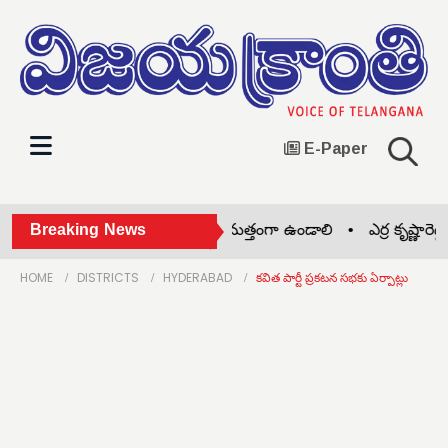
E-Paper
జనల్ వ్యాధుల పట్ల ప్రజలు అప్రమత్తంగా ఉండాలి •
Breaking News
ఎర్ర కృష్ణారెడ్డి 
HOME
DISTRICTS
HYDERABAD
కవిత పార్టీ ప్రకటన సభకు ఏర్పాట్లు