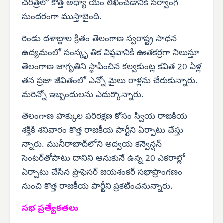
చరిత్రలో కొత్త అధ్యా యం లిఖించడానికి సర్వాంగ
సుందరంగా ముస్తాబైంది.
రెండు దశాబ్దాల క్రితం తెలంగాణ స్వరాష్ట్ర సాధన
ఉద్యమంలో సంస్కృ తిక విప్లవానికి ఊతకర్రగా నిలుస్తూ
తెలంగాణ జాగృతిని స్థాపించిన కల్వకుంట్ల కవిత 20 ఏళ్ల
తన ప్రజా జీవితంలో ఎన్నో మైలు రాళ్లను చేరుకున్నారు.
మరెన్నో ఇబ్బందులను ఎదుర్కొన్నారు.
తెలంగాణ హక్కుల పరిరక్షణ కోసం స్వీయ రాజకీయ
శక్తికి శనివారం కొత్త రాజకీయ పార్టీని ఏర్పాటు చేస్తు
న్నారు. మునీరాబాద్‌లోని అద్వయ కన్వెన్షన్
సెంటర్‌తోపాటు దానిని ఆనుకునే ఉన్న 20 ఎకరాల్లో
ఏర్పాటు చేసిన ప్రొఫెసర్ జయశంకర్ సభాప్రాంగణం
నుంచి కొత్త రాజకీయ పార్టీని ప్రకటించనున్నారు.
సభ ప్రత్యేకతలు