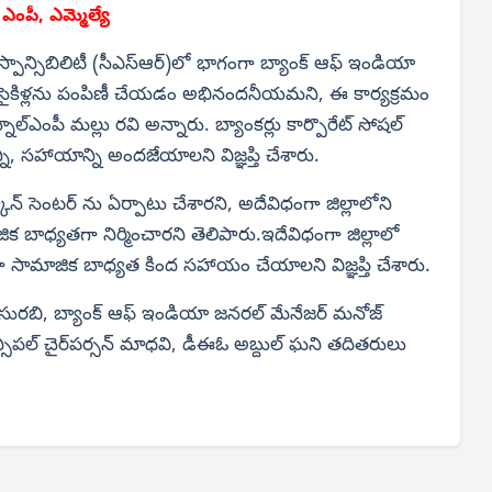
న
ఎంపీ, ఎమ్మెల్యే
ెస్పాన్సిబిలిటీ (సీఎస్‌ఆర్)లో భాగంగా బ్యాంక్ ఆఫ్ ఇండియా
 500 సైకిళ్లను పంపిణీ చేయడం అభినందనీయమని, ఈ కార్యక్రమం
ల్‌ఎంపీ మల్లు రవి అన్నారు. బ్యాంకర్లు కార్పొరేట్ సోషల్
ి, సహాయాన్ని అందజేయాలని విజ్ఞప్తి చేశారు.
్ సెంటర్ ను ఏర్పాటు చేశారని, అదేవిధంగా జిల్లాలోని
క బాధ్యతగా నిర్మించారని తెలిపారు.ఇదేవిధంగా జిల్లాలో
 సామాజిక బాధ్యత కింద సహాయం చేయాలని విజ్ఞప్తి చేశారు.
ర్శ్ సురబి, బ్యాంక్ ఆఫ్ ఇండియా జనరల్ మేనేజర్ మనోజ్
 మున్సిపల్ చైర్‌పర్సన్ మాధవి, డీఈఓ అబ్దుల్ ఘని తదితరులు