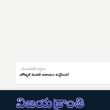
‹ మునుపటి వ్యాసం
హోర్ముజ్ మొదటి ఆదాయం వచ్చేసింది!