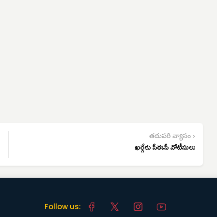
తదుపరి వ్యాసం ›
ఖర్గేకు సీఈసీ నోటీసులు
Follow us: