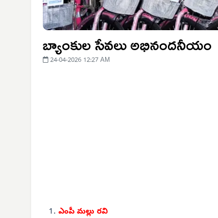
బ్యాంకుల సేవలు అభినందనీయం
24-04-2026 12:27 AM
ఎంపీ మల్లు రవి