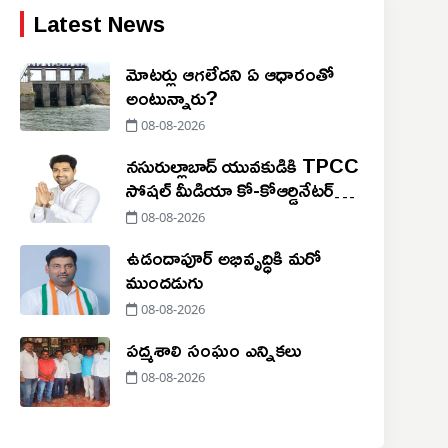
Latest News
మోటర్లు ఆగలేదని ఏ ఆధారంతో
అంటున్నారు?
08-08-2026
నసురుల్లాబాద్ యువకుడికి TPCC
సోషల్ మీడియా కో-కోఆర్డినేటర్
బాధ్యతలు
08-08-2026
ఉడందాపూర్ అభివృద్ధికి మరో
ముందడుగు
08-08-2026
పద్మశాలి సంఘం ఎన్నికలు
08-08-2026