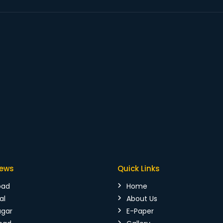
News
Quick Links
bad
Home
al
About Us
agar
E-Paper