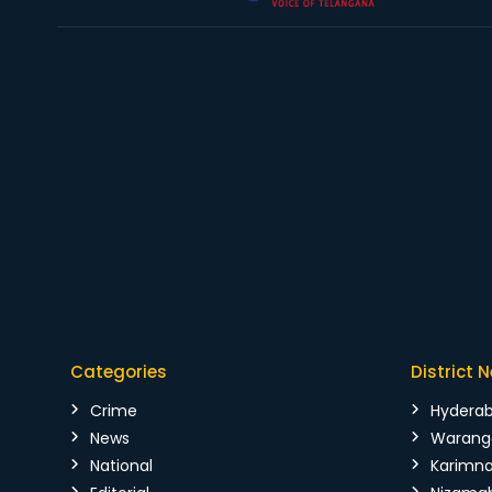
Categories
District 
Crime
Hydera
News
Warang
National
Karimn