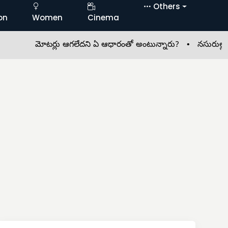
Others
on
Women
Cinema
మోటర్లు ఆగలేదని ఏ ఆధారంతో అంటున్నారు? •
నసురుల్లాబాద్ యు