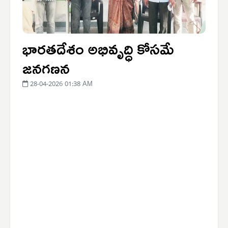
భారతదేశం అభివృద్ధి కోసమే
జనగణన
28-04-2026 01:38 AM