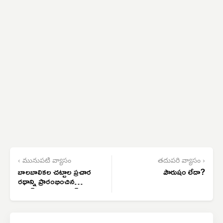
‹ మునుపటి వ్యాసం
తదుపరి వ్యాసం ›
బాలబాలికల చట్టాల ప్రచార
పౌరుషం లేదా?
రథాన్ని ప్రారంభించిన
కలెక్టర్, అదనపు కలెక్టర్