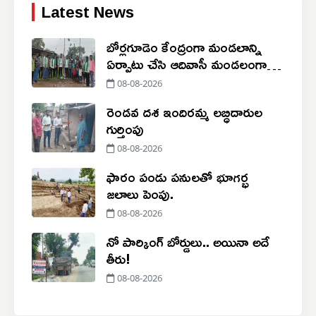
Latest News
బోర్లగూడెం కేంద్రంగా మండలాన్ని
ఏర్పాటు చేసి ఆదివాసీ మండలంగా
ప్రకటించాలి
08-08-2026
రెండవ దశ ఇందిరమ్మ లబ్ధిదారుల
గుర్తింపు
08-08-2026
ఫారం పండు పనులతో భూగర్భ
జలాలు పెంపు.
08-08-2026
నో పార్కింగ్‌ బోర్డులు.. అయినా అదే
తీరు!
08-08-2026