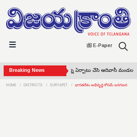
E-Paper
బోర్లగూడెం కేంద్రంగా మండలాన్ని ఏర్పాటు చేసి ఆదివాసీ మండలంగా 
Breaking News
HOME
DISTRICTS
SURYAPET
భారతదేశం అభివృద్ధి కోసమే జనగణన