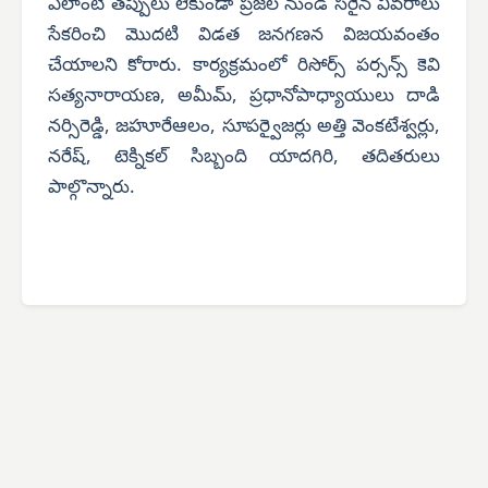
ఎలాంటి తప్పులు లేకుండా ప్రజల నుండి సరైన వివరాలు
సేకరించి మొదటి విడత జనగణన విజయవంతం
చేయాలని కోరారు. కార్యక్రమంలో రిసోర్స్ పర్సన్స్ కెవి
సత్యనారాయణ, అమీమ్, ప్రధానోపాధ్యాయులు దాడి
నర్సిరెడ్డి, జహూరేఆలం, సూపర్వైజర్లు అత్తి వెంకటేశ్వర్లు,
నరేష్, టెక్నికల్ సిబ్బంది యాదగిరి, తదితరులు
పాల్గొన్నారు.