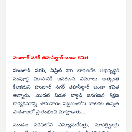
హుజూర్ నగర్
తహసీల్దార్ బండా కవిత
హుజూర్ నగర్, ఏప్రిల్ 27:
భారతదేశ అభివృద్ధికి
సంపూర్ణ వికాసానికి జనగణన వివరాలు అత్యంత
కీలకమని హుజూర్ నగర్ తహసీల్దార్ బండా కవిత
అన్నారు. మొదటి విడత బ్యాచ్ జనగణన శిక్షణ
కార్యక్రమాన్ని సోమవారం పట్టణంలోని బాలికల ఉన్నత
పాఠశాలలో ప్రారంభించి మాట్లాడారు...
మండల పరిధిలోని ఎన్యూమరేటర్లు, సూపర్వైజర్లు