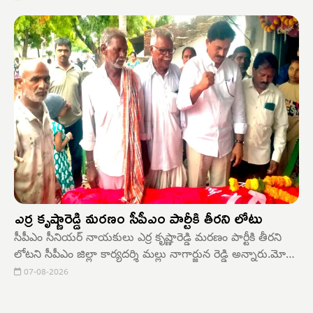
చేయాలని గిరిజన సంఘం జిల్లా కార్యదర్శి భూక్య పాండు నాయక్
పిలుపునిచ్చారు.
ఎర్ర కృష్ణారెడ్డి మరణం సీపీఎం పార్టీకి తీరని లోటు
సీపీఎం సీనియర్ నాయకులు ఎర్ర కృష్ణారెడ్డి మరణం పార్టీకి తీరని
లోటని సీపీఎం జిల్లా కార్యదర్శి మల్లు నాగార్జున రెడ్డి అన్నారు.మోతె
మండల కేంద్రానికి చెందిన సిపిఎం నాయకులు ఎర్ర కృష్ణారెడ్డి
07-08-2026
అనారోగ్యంతో మృతి చెందారు.