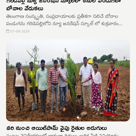
గరిడెపల్లి న్యూ జనరేషన్ స్కూల్‌లో కనుల పండుగలా
బోనాల వేడుకలు
తెలంగాణ సంస్కృతి, సంప్రదాయాలకు ప్రతీకగా నిలిచే బోనాల
పండుగను గరిడెపల్లిలోని న్యూ జనరేషన్ స్కూల్‌ లో శుక్రవారం
అత్యంత వైభవంగా నిర్వహించారు. ఈ వేడుకల్లో విద్యార్థులు,
07-08-2026
ఉపాధ్యాయులు సాంప్రదాయ దుస్తులు ధరించి ఉత్సాహంగా
పాల్గొన్నారు.
వరి నుంచి ఆయిల్‌పామ్ వైపు రైతుల అడుగులు