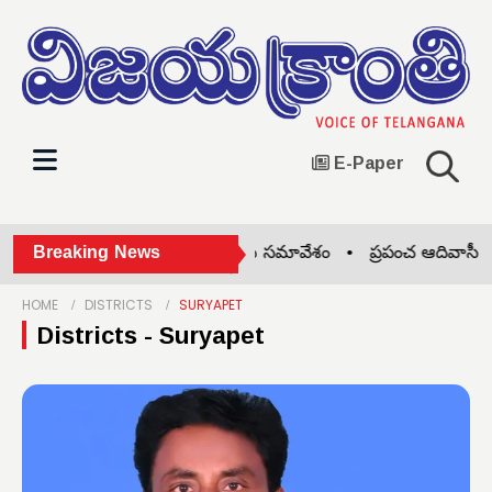
E-Paper
ఆర్టీసీ టీఎంయు జిల్లా స్థాయి సమావేశం •
Breaking News
ప్రపంచ ఆదివాసీ దినోత్
HOME
DISTRICTS
SURYAPET
Districts - Suryapet