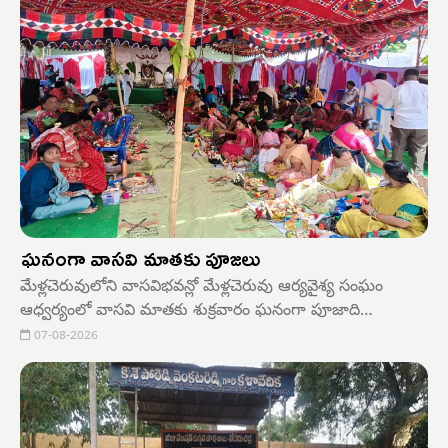
ఘనంగా వాసవి మాతకు పూజలు
మేళ్లచెరువులోని వాసవిభవన్లో మేళ్లచెరువు ఆర్యవైశ్య సంఘం
ఆధ్వర్యంలో వాసవి మాతకు శుక్రవారం ఘనంగా పూజాది
కార్యక్రమాలు నిర్వహించారు. ఆషాడ మాసం సందర్భంగా శ్రీ వాసవి
07-08-2026
కన్యకా పరమేశ్వరి అమ్మవారికి ఒడిబియ్యం పోయుట, సారే
సమర్పించుట, మొదలగు పూజాది కార్యక్రమాలు అత్యంత ఘనంగా
కన్నుల పండుగ లా జరిగాయి.