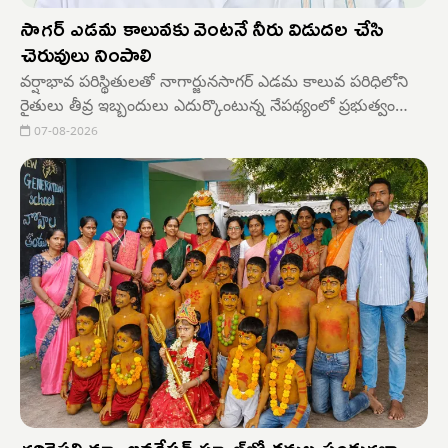
సాగర్ ఎడమ కాలువకు వెంటనే నీరు విడుదల చేసి
చెరువులు నింపాలి
వర్షాభావ పరిస్థితులతో నాగార్జునసాగర్ ఎడమ కాలువ పరిధిలోని
రైతులు తీవ్ర ఇబ్బందులు ఎదుర్కొంటున్న నేపథ్యంలో ప్రభుత్వం
వెంటనే సాగర్ ఎడమ కాలువకు నీటిని విడుదల చేసి చెరువులు,
07-08-2026
కుంటలను నింపాలని నాగార్జునసాగర్ ఆయకట్టు పరిరక్షణ సమితి
వ్యవస్థాపక సభ్యులు సప్పిడి శంబిరెడ్డి ప్రభుత్వాన్ని కోరారు.