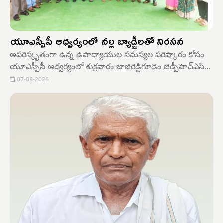
యూఎస్పీసీ ఆధ్వర్యంలో నల్ల బ్యాడ్జీలతో నిరసన
అపరిస్కృతంగా ఉన్న ఉపాధ్యాయుల సమస్యల పరిష్కారం కోసం
యూఎస్పీసీ ఆధ్వర్యంలో శుక్రవారం జాజిరెడ్డిగూడెం జెడ్పీహెచ్ఎస్
లో ఉపాధ్యాయులు నల్లబ్యాడ్జీలు ధరించి నిరసన తెలిపారు. ఈ
07-08-2026
సందర్భంగా వివిధ సంఘాల నాయకులు మాట్లాడుతూ... సీపీఎస్
రద్దుచేసి పాత పెన్షన్ విధానాన్ని పునరుద్ధరించాలని,