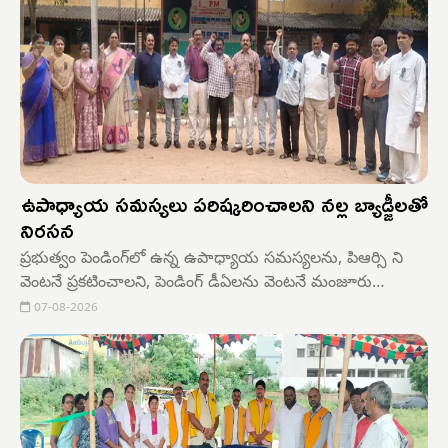
ఉపాధ్యాయ సమస్యలు పరిష్కరించాలని నల్ల బ్యాడ్జీలతో
నిరసన
ప్రభుత్వం పెండింగ్‌లో ఉన్న ఉపాధ్యాయ సమస్యలను, పిఆర్సి ని
వెంటనే ప్రకటించాలని, పెండింగ్ డీఏలను వెంటనే మంజూరు
చేయాలని, విద్యాశాఖలో పర్యవేక్షణ పోస్టులను భర్తీ చేయాలని,
07-08-2026
రేషనలైజేషన్ జీవో 25 సవరించాలని తదితర డిమాండ్ల పరిష్కారం
కోసం ఉపాధ్యాయ సంఘాల పోరాట కమిటీ (యూఎస్పీసీ)