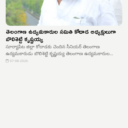
తెలంగాణ ఉద్యమకారుల సమితి కోదాడ అధ్యక్షులుగా
బొలిశెట్టి కృష్ణయ్య
సూర్యాపేట జిల్లా కోదాడకు చెందిన సీనియర్ తెలంగాణ
ఉద్యమకారుడు బొలిశెట్టి కృష్ణయ్య తెలంగాణ ఉద్యమకారుల
సమితి కోదాడ నియోజక వర్గ అధ్యక్షుడు గా నియమితులయ్యారు.
07-08-2026
ఈ మేరకు సమితి రాష్ట్ర అధ్యక్షుడు తొడేటి శంకర్ గౌడ్ నియామక
ఉత్తర్వులు శుక్రవారం జారీ చేశారు.