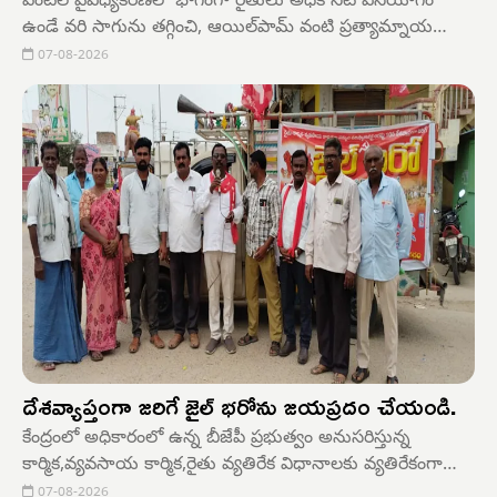
పంటల వైవిధ్యీకరణలో భాగంగా రైతులు అధిక నీటి వినియోగం
ఉండే వరి సాగును తగ్గించి, ఆయిల్‌పామ్ వంటి ప్రత్యామ్నాయ
పంటల సాగు వైపు అడుగులు వేయాలని మండల వ్యవసాయ
07-08-2026
అధికారి డి. వెంకటేశ్వర్లు సూచించారు.
దేశవ్యాప్తంగా జరిగే జైల్ భరోను జయప్రదం చేయండి.
కేంద్రంలో అధికారంలో ఉన్న బీజేపీ ప్రభుత్వం అనుసరిస్తున్న
కార్మిక,వ్యవసాయ కార్మిక,రైతు వ్యతిరేక విధానాలకు వ్యతిరేకంగా
దేశవ్యాప్తంగా ఆగస్టు 10న జరిగే జైల్ భరో ను విజయవంతం
07-08-2026