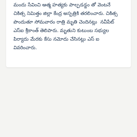
మందు సేవించి ఆత్మ హత్యకు పాల్పడడ్డం తో వెంటనే
చికిత్స నిమిత్తం జిల్లా కేంద్ర అస్పత్రికి తరలించారు. చికిత్స
పొందుతూ సోమవారం రాత్రి మృతి చెందినట్లు నవీపేట్
ఎస్‌ఐ శ్రీకాంత్ తెలిపారు. మృతుని కుటుంబ సభ్యుల
పిర్యాదు మేరకు కేసు నమోదు చేసినట్లు ఎస్ ఐ
వివరించారు.