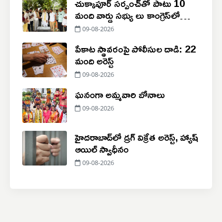
చుక్కాపూర్‌ సర్పంచ్‌తో పాటు 10
మంది వార్డు సభ్యు లు కాంగ్రెస్‌లో
చేరిక
09-08-2026
పేకాట స్థావరంపై పోలీసుల దాడి: 22
మంది అరెస్ట్
09-08-2026
ఘనంగా అమ్మవారి బోనాలు
09-08-2026
హైదరాబాద్‌లో డ్రగ్ విక్రేత అరెస్ట్, హ్యాష్
ఆయిల్ స్వాధీనం
09-08-2026