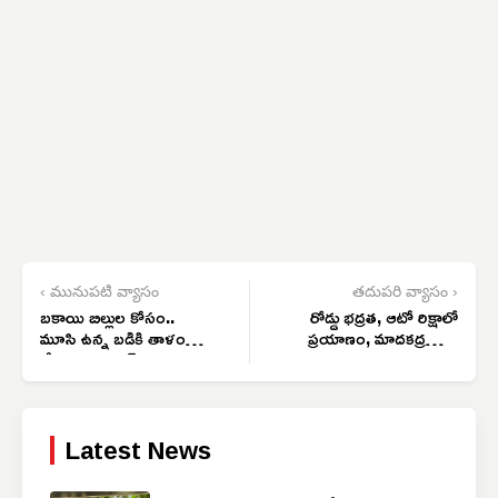
‹ మునుపటి వ్యాసం
తదుపరి వ్యాసం ›
బకాయి బిల్లుల కోసం..
రోడ్డు భద్రత, ఆటో రిక్షాలో
మూసి ఉన్న బడికి తాళం
ప్రయాణం, మాదకద్రవ్యాల
వేసిన కాంట్రాక్టర్
నివారణపై అవగాహన
Latest News