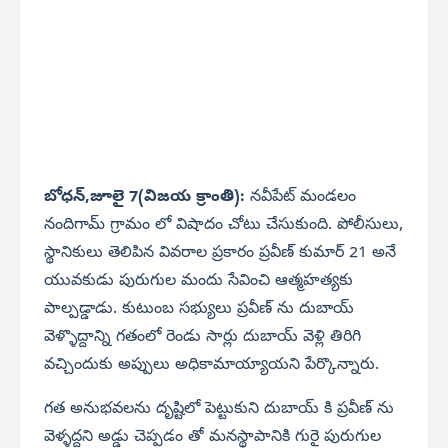
బోధన్,జూలై 7(విజయ క్రాంతి):
నవీపేట్ మండలం
నందిగామ్ గ్రామం లో విషాదం చోటు చేసుకుంది. పోలీసులు,
స్థానికులు తెలిపిన వివరాల ప్రకారం ప్రవీణ్ కుమార్ 21 అనే
యువకుడు పురుగుల మందు సేవించి ఆత్మహత్యకు
పాల్పడ్డాడు. కుటుంబ సభ్యులు ప్రవీణ్ ను దుబాయ్
వెళ్ళొద్దాన్ని గతంలో రెండు సార్లు దుబాయ్ వెళ్లి తిరిగి
వచ్చిందుకు అప్పులు అధికామాయ్యాయని పేర్కొన్నారు.
గత అనుభవలను దృష్టిలో పెట్టుకుని దుబాయ్ కి ప్రవీణ్ ను
వెళ్ళద్దని అడ్డు చెప్పడం తో మనస్థాపానికి గురై పురుగుల