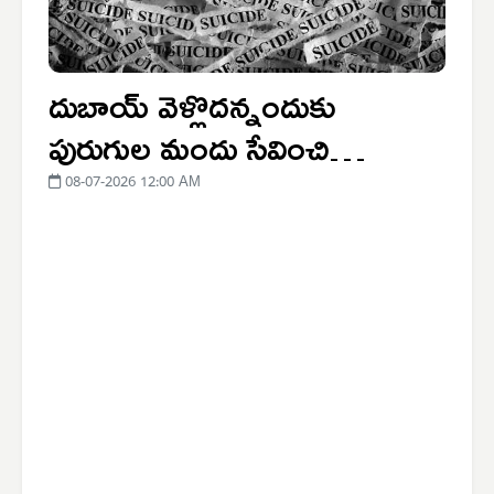
దుబాయ్ వెళ్లొదన్నందుకు
పురుగుల మందు సేవించి
ఆత్మహత్య
08-07-2026 12:00 AM