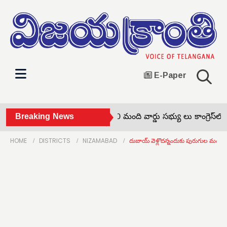
E-Paper
చుక్కాపూర్‌ సర్పంచ్‌తో పాటు 10 మంది వార్డు సభ్యు లు కాంగ్రెస్‌లో చే
Breaking News
HOME
DISTRICTS
NIZAMABAD
దుబాయ్ వెళ్లొదన్నందుకు పురుగుల మందు 