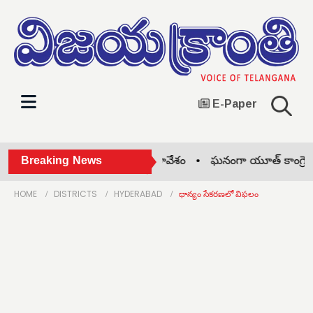
E-Paper
పల్లి ఏరియా స్ట్రక్చర్ కమిటీ సమావేశం •
Breaking News
ఘనంగా యూత్ కాంగ్రెస్ 66వ
HOME
DISTRICTS
HYDERABAD
ధాన్యం సేకరణలో విఫలం