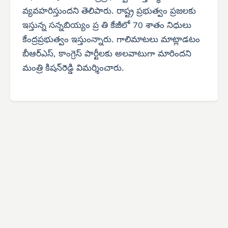
వ్యవహరిస్తుందని తెలిపారు. రాష్ట్ర ప్రభుత్వం ప్రజలకు
ఇస్తున్న సన్నబియ్యం ప్ర తి కేజీలో 70 శాతం నిధులు
కేంద్రప్రభుత్వం ఇస్తుంన్నారు. గాలిమాటలు మాట్లాడటం
బీఆర్‌ఎస్, కాంగ్రెస్ పార్టీలకు అలవాటుగా మారిందని
మంత్రి కిషన్‌రెడ్డి విమర్శించారు.