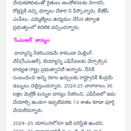
చేయకపోవడంతో రైతులు ఆందోళనలకు దిగారని,
రోడ్లపైకి వచ్చి ధర్నాలు చేశార ని పేర్కొన్నారు. బీజేపీ
ఎంపీలు, ఎమ్మెల్యేలు ఉద్యమం చేసిన తర్వాత
ప్రభుత్వంలో కదలిక వచ్చిందన్నారు.
‘సీఎంఆర్’ జాప్యం
ధాన్యాన్ని సేకరించడమే కాకుండా మిల్లింగ్
చేసి(సీఎంఆర్), బియ్యాన్ని ఎఫ్‌సీఐలకు చేర్చాల్సిన
బాధ్యత రాష్ట్ర ప్రభుత్వానిదే అన్నారు. దీనికి
సంబంధించి అన్ని రకాల ఖర్చులకు రాష్ట్రానికి కేంద్రమే
డబ్బులు చెల్లిస్తుందన్నారు. 2024-25 వానాకాలం 36
లక్షల మెట్రిక్ టన్నుల ధాన్యం సేకరించి, ఎఫీసీఐలో జమ
చేయాల్సి ఉండగా ఇప్పటివరకు 13 శాతం కూడా పూర్తి
చేయలేదన్నారు.
2024--25 యాసంగిలోనూ ఇదే పరిస్థితి ఉందని,