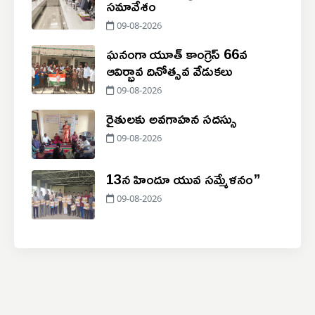
సమావేశం
09-08-2026
ఘనంగా యూత్ కాంగ్రెస్ 66వ
ఆవిర్భావ దినోత్సవ వేడుకలు
09-08-2026
రైతులకు అవగాహన సదస్సు
09-08-2026
13న హిందూ యువ సమ్మేళనం”
09-08-2026