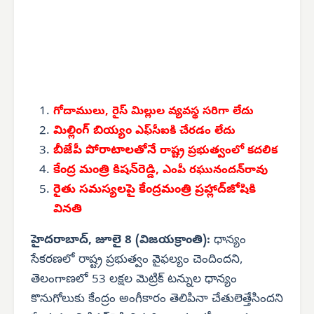
గోదాములు, రైస్ మిల్లుల
వ్యవస్థ సరిగా లేదు
మిల్లింగ్ బియ్యం
ఎఫ్‌సీఐకి చేరడం లేదు
బీజేపీ పోరాటాలతోనే
రాష్ట్ర ప్రభుత్వంలో కదలిక
కేంద్ర మంత్రి కిషన్‌రెడ్డి,
ఎంపీ రఘునందన్‌రావు
రైతు సమస్యలపై కేంద్రమంత్రి ప్రహ్లాద్‌జోషికి
వినతి
హైదరాబాద్, జూలై 8 (విజయక్రాంతి):
ధాన్యం
సేకరణలో రాష్ట్ర ప్రభుత్వం వైఫల్యం చెందిందని,
తెలంగాణలో 53 లక్షల మెట్రిక్ టన్నుల ధాన్యం
కొనుగోలుకు కేంద్రం అంగీకారం తెలిపినా చేతులెత్తేసిందని