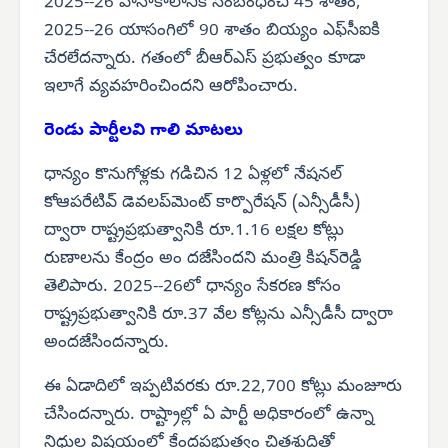
2025--26 వానాకాలానికి సంబంధించి 45 శాతం,
2025--26 యాసంగిలో 90 శాతం బియ్యం ఎఫ్‌సీఐకి
చేరలేదన్నారు. గతంలో బీఆర్‌ఎస్ ప్రభుత్వం కూడా
ఇలాగే వ్యవహరించిందని ఆరోపించారు.
రెండు పార్టీలవి గాలి మాటలు
ధాన్యం కొనుగోళ్లకు గడిచిన 12 ఏళ్లలో నేషనల్
కోఆపరేటివ్ డెవలప్‌మెంట్ కార్పొరేషన్ (ఎన్సీడీసీ)
ద్వారా రాష్ట్రప్రభుత్వానికి రూ.1.16 లక్షల కోట్లు
రుణాలను కేంద్రం అం దజేసిందని మంత్రి కిషన్‌రెడ్డి
తెలిపారు. 2025--26లో ధాన్యం సేకరణ కోసం
రాష్ట్రప్రభుత్వానికి రూ.37 వేల కోట్లను ఎన్సీడీసీ ద్వారా
అందజేసిందన్నారు.
ఈ ఏడాదిలో ఇప్పటివరకు రూ.22,700 కోట్లు మంజూరు
చేసిందన్నారు. రాష్ట్రాల్లో ఏ పార్టీ అధికారంలో ఉన్నా
నిధుల విషయంలో కేంద్రప్రభుత్వం చిత్తశుద్ధితో