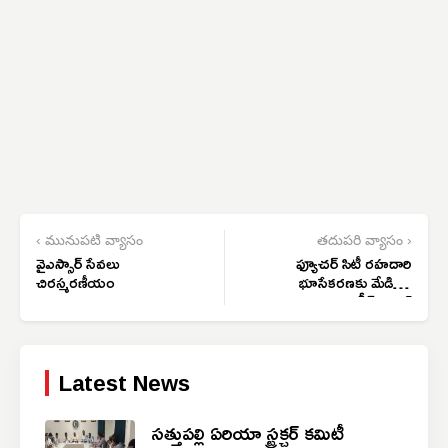
‹ మునుపటి వ్యాసం
తదుపరి వ్యాసం ›
వైఎస్సార్ సేవలు
ఫ్యూచర్ సిటీ రహదారి
చిరస్మరణీయం
భూసేకరణకు మేడిపల్లి
గ్రామస్తుల గ్రీన్ సిగ్నల్
Latest News
సత్తుపల్లి ఏరియా స్ట్రక్చర్ కమిటీ