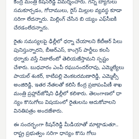
కేంద్ర మంత్రి కిషన్‌రెడ్డి విమర్శించారు. గన్నీ బ్యాగులు
సమకూర్చడం, గోదాములు, రైస్ మిల్లుల వ్యవస్థ కూడా
సరిగా లేదన్నారు. మిల్లింగ్ చేసిన బి య్యం ఎఫ్‌సీఐకి
చేరడంలేదన్నారు.
రైతు సమస్యలపై ఢిల్లీలో ధర్నా చేయాలని కేటీఆర్ పిలు
పునిస్తున్నారని, బీఆర్‌ఎస్, కాంగ్రెస్ పార్టీలు కలసి
ధర్నాకు వస్తే నిజాలేంటో తెలియజేస్తామని స్పష్టం
చేశారు. బుధవారం ఎంపీ రఘునందర్‌రావు, ఎమ్మెల్యేలు
పాయల్ శంకర్, కాటిపల్లి వెంకటరమణారెడ్డి, ఎమ్మెల్సీ
అంజిరెడ్డి, ఇతర నేతలతో కలిసి కేంద్ర ప్రజాపంపిణీ శాఖ
మంత్రి ప్రహ్లాద్‌జోషిని ఢిల్లీలో కలిశారు. తెలంగాణలో ధా
న్యం కొనుగోలు విషయంలో రైతులను ఆదుకోవాలని
వినతిపత్రం అందజేశారు.
ఈ సందర్భంగా కిషన్‌రెడ్డి మీడియాతో మాట్లాడుతూ..
రాష్ట్ర ప్రభుత్వం సరిగా ధాన్యం కొను గోలు