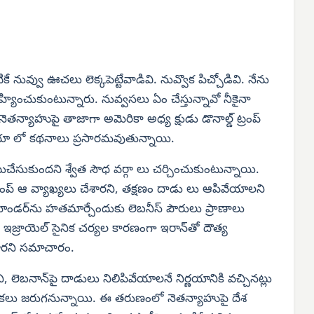
కే నువ్వు ఊచలు లెక్కపెట్టేవాడివి. నువ్వొక పిచ్చోడివి. నేను
సహ్యించుకుంటున్నారు. నువ్వసలు ఏం చేస్తున్నావో నీకైనా
తన్యాహుపై తాజాగా అమెరికా అధ్య క్షుడు డొనాల్డ్ ట్రంప్
యా లో కథనాలు ప్రసారమవుతున్నాయి.
సుకుందని శ్వేత సౌధ వర్గా లు చర్చించుకుంటున్నాయి.
 ట్రంప్ ఆ వ్యాఖ్యలు చేశారని, తక్షణం దాడు లు ఆపివేయాలని
ాండర్‌ను హతమార్చేందుకు లెబనీస్ పౌరులు ప్రాణాలు
ి. ఇజ్రాయెల్ సైనిక చర్యల కారణంగా ఇరాన్‌తో దౌత్య
ేశారని సమాచారం.
, లెబనాన్‌పై దాడులు నిలిపివేయాలనే నిర్ణయానికి వచ్చినట్లు
క ఎన్నికలు జరుగనున్నాయి. ఈ తరుణంలో నెతన్యాహుపై దేశ