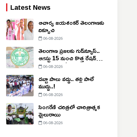
Latest News
ఆచార్య జయశంకర్ తెలంగాణకు
దిక్సూచి
06-08-2026
తెలంగాణ ప్రజలకు గుడ్‌న్యూస్..
ఆగస్టు 15 నుంచి కొత్త రేషన్
కార్డుల పంపిణీ
06-08-2026
డబ్బా పాలు వద్దు.. తల్లి పాలే
ముద్దు..!
06-08-2026
సింగరేణి చరిత్రలో చారిత్రాత్మక
మైలురాయి
06-08-2026