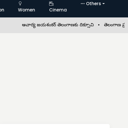
Others
on
Women
Cinema
ఆచార్య జయశంకర్ తెలంగాణకు దిక్సూచి •
తెలంగాణ ప్రజలకు గుడ్‌న