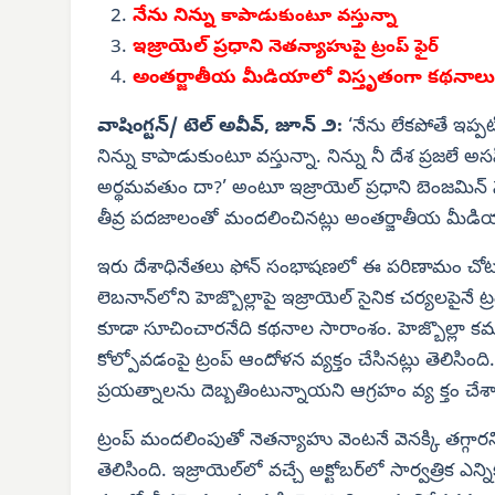
నేను నిన్ను
కాపాడుకుంటూ వస్తున్నా
ఇజ్రాయెల్ ప్రధాని
నెతన్యాహుపై ట్రంప్ ఫైర్
అంతర్జాతీయ మీడియాలో విస్తృతంగా కథనాలు
వాషింగ్టన్/ టెల్ అవీవ్, జూన్ ౨:
‘నేను లేకపోతే ఇప్పటి
నిన్ను కాపాడుకుంటూ వస్తున్నా. నిన్ను నీ దేశ ప్రజలే అ
అర్థమవతుం దా?’ అంటూ ఇజ్రాయెల్ ప్రధాని బెంజమిన్ నె
తీవ్ర పదజాలంతో మందలించినట్లు అంతర్జాతీయ మీడి
ఇరు దేశాధినేతలు ఫోన్ సంభాషణలో ఈ పరిణామం చోటుచే
లెబనాన్‌లోని హెజ్బొల్లాపై ఇజ్రాయెల్ సైనిక చర్యలపైనే
కూడా సూచించారనేది కథనాల సారాంశం. హెజ్బొల్లా కమ
కోల్పోవడంపై ట్రంప్ ఆందోళన వ్యక్తం చేసినట్లు తెలిసింద
ప్రయత్నాలను దెబ్బతింటున్నాయని ఆగ్రహం వ్య క్తం చ
ట్రంప్ మందలింపుతో నెతన్యాహు వెంటనే వెనక్కి తగ్గారని
తెలిసింది. ఇజ్రాయెల్‌లో వచ్చే అక్టోబర్‌లో సార్వత్రి