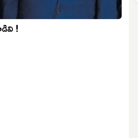
డివి !