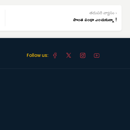
తదుపరి వ్యాసం ›
సొంత పంథా ఎంచుకున్నా !
Follow us: