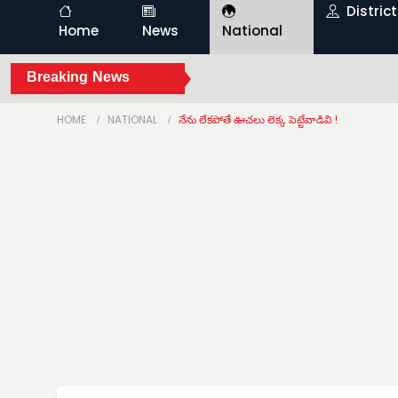
Distric
Home
News
National
Breaking News
HOME
NATIONAL
నేను లేకపోతే ఊచలు లెక్క పెట్టేవాడివి !