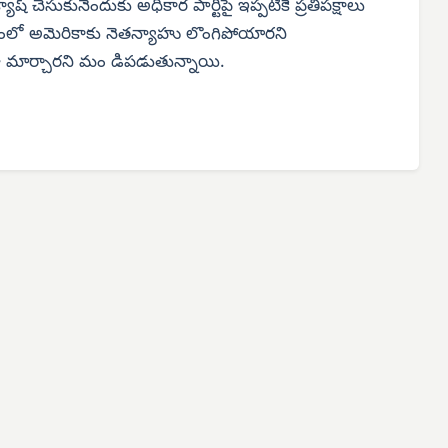
యాష్ చేసుకునేందుకు అధికార పార్టీపై ఇప్పటికే ప్రతిపక్షాలు
షయంలో అమెరికాకు నెతన్యాహు లొంగిపోయారని
్‌గా మార్చారని మం డిపడుతున్నాయి.