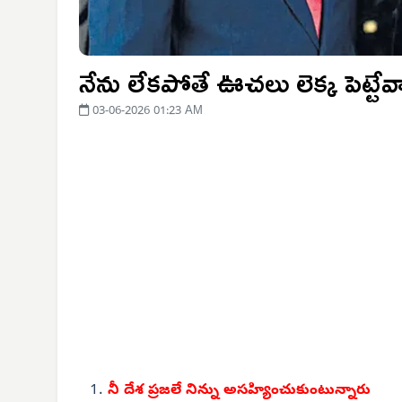
నేను లేకపోతే ఊచలు లెక్క పెట్టేవా
03-06-2026 01:23 AM
నీ దేశ ప్రజలే నిన్ను
అసహ్యించుకుంటున్నారు