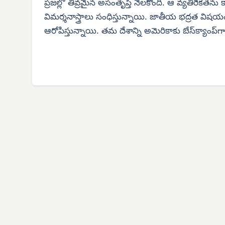
ప్రజల్లో తీవ్రమైన అసంతృప్తి నెలకొంది. ఆ వ్యతిరేకతను క్
విమర్శనాస్త్రాలు సంధిస్తున్నాయి. జాతీయ భద్రత వి
ఆరోపిస్తున్నాయి. తమ దేశాన్ని అమెరికాకు బేస్‌క్యాంప