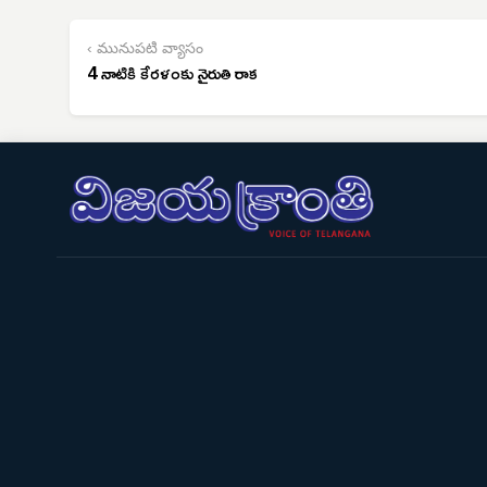
‹ మునుపటి వ్యాసం
4 నాటికి కేరళంకు నైరుతి రాక