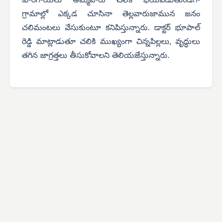
కూరగాయలు అమ్మేవారు చలికి భయపడుతుండగా
గ్రామాల్లో ఎక్కడ చూసినా తెల్లవారుజామున జనం
చలిమంటలు వేసుకుంటూ కనిపిస్తున్నారు. డాక్టర్ భూపాల్
రెడ్డి మాట్లాడుతూ చలికి ముఖ్యంగా చిన్నపిల్లలు, వృద్ధులు
తగిన జాగ్రత్తలు తీసుకోవాలని తెలియజేస్తున్నారు.