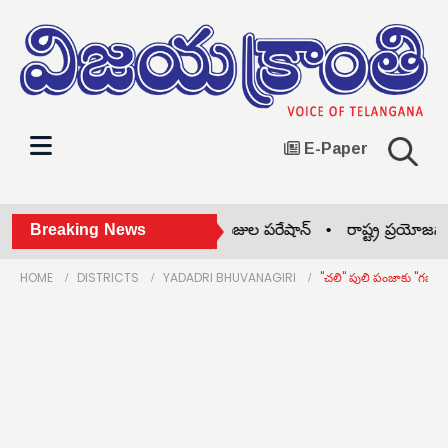
E-Paper
అనలాగ్ పనీర్‌పై బ్యాన్ •
Breaking News
ఫీజుల పరేషాన్ •
రాష్ట్ర ప్రయోజనాలు 
HOME
DISTRICTS
YADADRI BHUVANAGIRI
"చలి" పులి పంజాకు "గజగ