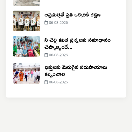
అప్రమత్తతే ప్రతి ఒక్కరికీ రక్షణ
06-08-2026
నీ చెల్లి కవిత ప్రశ్నలకు సమాధానం
చెప్పాల్సిందే...
06-08-2026
భక్తులకు మెరుగైన సదుపాయాలు
కల్పించాలి
06-08-2026