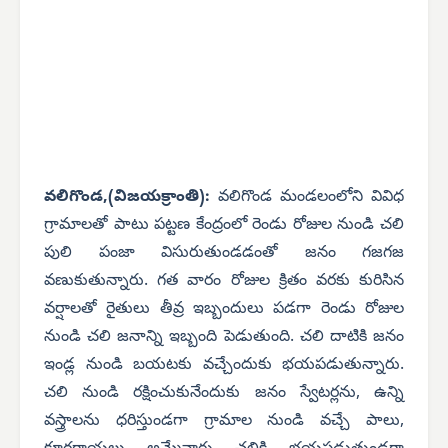
వలిగొండ,(విజయక్రాంతి):
వలిగొండ మండలంలోని వివిధ
గ్రామాలతో పాటు పట్టణ కేంద్రంలో రెండు రోజుల నుండి చలి
పులి పంజా విసురుతుండడంతో జనం గజగజ
వణుకుతున్నారు. గత వారం రోజుల క్రితం వరకు కురిసిన
వర్షాలతో రైతులు తీవ్ర ఇబ్బందులు పడగా రెండు రోజుల
నుండి చలి జనాన్ని ఇబ్బంది పెడుతుంది. చలి దాటికి జనం
ఇండ్ల నుండి బయటకు వచ్చేందుకు భయపడుతున్నారు.
చలి నుండి రక్షించుకునేందుకు జనం స్వేటర్లను, ఉన్ని
వస్త్రాలను ధరిస్తుండగా గ్రామాల నుండి వచ్చే పాలు,