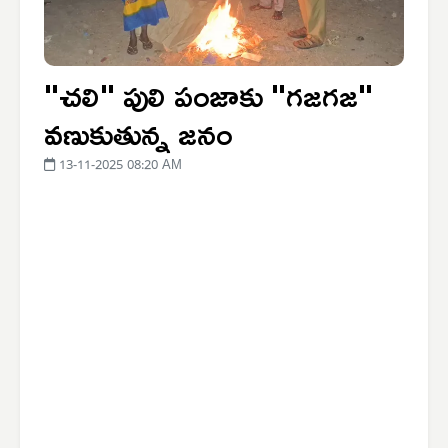
"చలి" పులి పంజాకు "గజగజ"
వణుకుతున్న జనం
13-11-2025 08:20 AM