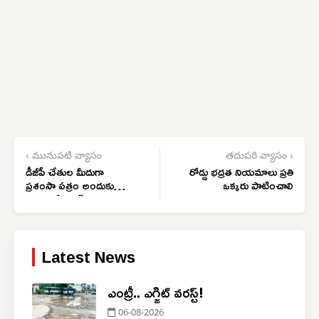
‹ మునుపటి వ్యాసం
తదుపరి వ్యాసం ›
డీజీపీ చేతుల మీదుగా
రోడ్డు భద్రత నియమాలు ప్రతి
ప్రశంసా పత్రం అందుకున్న
ఒక్కరు పాటించాలి
సంగారెడ్డి పిఆర్ఓ నాగరాజు
Latest News
ఎంట్రీ.. ఎగ్జిట్ వరస్ట్!
06-08-2026