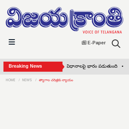
E-Paper
ధరలు పెంచడం ప్రజల జీవన విధానాలపై భారం పడుతుంది •
Breaking News
ఘనంగ
HOME
NEWS
త్యాగాల చరిత్రకు న్యాయం