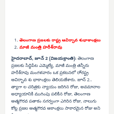
తెలంగాణ ప్రజలకు రాష్ట్ర
ఆవిర్భావ శుభాకాంక్షలు
మాజీ మంత్రి హరీశ్‌రావు
హైదరాబాద్, జూన్ 2 (విజయక్రాంతి):
తెలంగాణ
ప్రజలకు సిద్ధిపేట ఎమ్మెల్యే, మాజీ మంత్రి తన్నీరు
హరీశ్‌రావు మంగళవారం ఒక ప్రకటనలో రా్రష్ట్ర
ఆవిర్భావ శు భాకాంక్షలు తెలియజేశారు. జూన్ 2..
త్యాగా ల చరిత్రకు న్యాయం జరిగిన రోజు, అవమానాల
అధ్యాయానికి ముగింపు పలికిన రోజు, తెలంగాణ
ఆత్మగౌరవ పతాకం సగర్వంగా ఎగిరిన రోజు, నాలుగు
కోట్ల ప్రజల ఆత్మగౌరవ ఆకాంక్షలు సాకారమైన రోజు అని