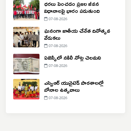
ధరలు పెంచడం ప్రజల జీవన
విధానాలపై భారం పడుతుంది
07-08-2026
ఘనంగా జాతీయ చేనేత దినోత్సవ
వేడుకలు
07-08-2026
ఏజెన్సీలో నకిలీ నోట్ల చెలమని
07-08-2026
ఎస్విఆర్ యునైటెడ్ పాఠశాలల్లో
బోనాల ఉత్సవాలు
07-08-2026