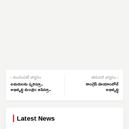
‹ మునుపటి వ్యాసం
తదుపరి వ్యాసం ›
అమరులను స్మరిస్తూ..
కాంగ్రెస్ హయాంలోనే
అభివృద్ధి మంత్రం జపిస్తూ..
అభివృద్ధి
Latest News