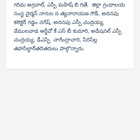
గరిమ అగ్రవాల్, ఎస్పీ మహేష్ బి గితే, జిల్లా గ్రంథాలయ
సంస్థ చైర్మన్ నాగుల స త్యనారాయణ గౌడ్, అదనపు
కలెక్టర్ గడ్డం నగేష్, అదనపు ఎస్పీ చంద్రయ్య,
వేములవాడ ఆర్డీవో కే ఎస్ బీ కుమారి, అడిషనల్ ఎస్పీ
చంద్రయ్య, డీఎస్పి నాగేంద్రాచారి, సిరిసిల్ల
తహసిల్దార్‌తదితరులు పాల్గొన్నారు.