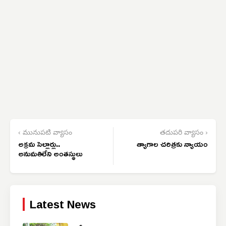
‹ మునుపటి వ్యాసం
తదుపరి వ్యాసం ›
అక్రమ సెల్లార్లు..
త్యాగాల చరిత్రకు న్యాయం
అనుమతిలేని అంతస్థులు
Latest News