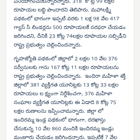
వినియోగించుకున్నారన్నారు. 318 కో ట్ల 99 లక్షల
రూపాయల లబ్ధి పొందారని తెలిపారు. మహాలక్ష్మి
పథకంలో భాగంగా ఇప్పటి వరకు 1 లక్ష 98 వేల 417
గ్యాస్ సి లిండర్లను 500 రూపాయలకే సరఫరా చేయడం
జరిగిందని, దీనికి 23 కోట్ల 74లక్షల రూపాయల సబ్సిడీని
రాష్ట్ర ప్రభుత్వం చెల్లించిందన్నారు.
గృహజ్యోతి పథకంలో జిల్లాలో 2 లక్షల 10 వేల 376
సర్వీసులకు గాను 167 కోట్ల 11 లక్షల రూపాయలను
రాష్ట్ర ప్రభుత్వం చెల్లించిందన్నారు. ఇందిరా మహిళా శక్తి
జిల్లాలో 381 వ్యక్తిగత యూనిట్లకు 13 కోట్ల 33 లక్షల
రూపాయలు ల క్ష్యంగా నిర్దేశించగా, 376 మహిళా
సంఘాల వ్యక్తిగత యూనిట్లకు ఈ ఏడాది 8 కోట్ల 75
లక్షల రుణాలను ఇప్పించామన్నారు. జిల్లా లో
ఇందిరమ్మ ఇండ్ల పథకంలో భాగంగా, దరఖాస్తు
చేసుకున్న 10 వేల 860 మందికి ఇందిరమ్మ ఇండ్లు
మంజూరు చేయడం జరిగిందన్నారు. ఇప్పటికే 7 వేల