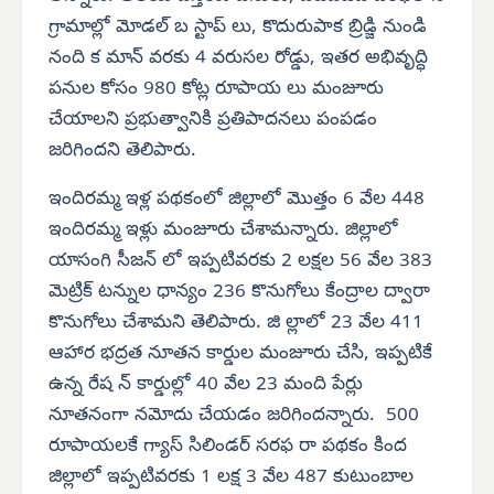
గ్రామాల్లో మోడల్ బ స్టాప్ లు, కొదురుపాక బ్రిడ్జి నుండి
నంది క మాన్ వరకు 4 వరుసల రోడ్డు, ఇతర అభివృద్ధి
పనుల కోసం 980 కోట్ల రూపాయ లు మంజూరు
చేయాలని ప్రభుత్వానికి ప్రతిపాదనలు పంపడం
జరిగిందని తెలిపారు.
ఇందిరమ్మ ఇళ్ల పథకంలో జిల్లాలో మొత్తం 6 వేల 448
ఇందిరమ్మ ఇళ్లు మంజూరు చేశామన్నారు. జిల్లాలో
యాసంగి సీజన్ లో ఇప్పటివరకు 2 లక్షల 56 వేల 383
మెట్రిక్ టన్నుల ధాన్యం 236 కొనుగోలు కేంద్రాల ద్వారా
కొనుగోలు చేశామని తెలిపారు. జి ల్లాలో 23 వేల 411
ఆహార భద్రత నూతన కార్డుల మంజూరు చేసి, ఇప్పటికే
ఉన్న రేష న్ కార్డుల్లో 40 వేల 23 మంది పేర్లు
నూతనంగా నమోదు చేయడం జరిగిందన్నారు. 500
రూపాయలకే గ్యాస్ సిలిండర్ సరఫ రా పథకం కింద
జిల్లాలో ఇప్పటివరకు 1 లక్ష 3 వేల 487 కుటుంబాల