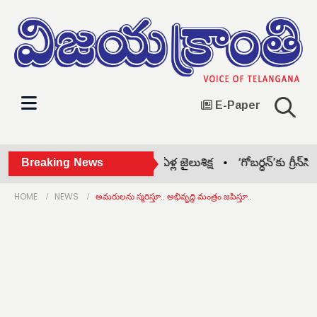
E-Paper
నీట్! •
Breaking News
తేజ్‌పాల్‌కు 10ఏళ్ల జైలుశిక్ష •
‘గోబర్ధన్’కు గ్రీన్‌సిగ్నల్ •
ఆధా
HOME
NEWS
అమరులను స్మరిస్తూ.. అభివృద్ధి మంత్రం జపిస్తూ..