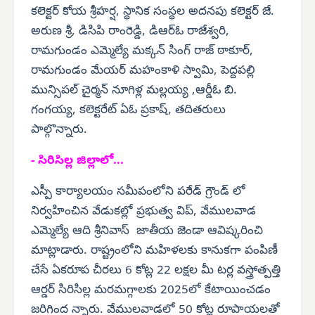
కలెక్టర్ కోయ శ్రీహర్ష, స్థానిక సంస్థల అదనపు కలెక్టర్ జే.
అరుణ శ్రీ, డిసిపి రాంరెడ్డి, డిఆర్‌ఓ రాజేశ్వరి,
రామగుండం ఎమ్మెల్యే మక్కన్ సింగ్ రాజ్ ఠాకూర్,
రామగుండం మేయర్ మహంకాళి స్వామి, పెద్దపల్లి
మున్సిపల్ చైర్మన్ నూగిళ్ల మల్లయ్య ,ఆర్డీఓ బి.
గంగయ్య, కలెక్టరేట్ ఏఓ ప్రకాష్, తదితరులు
పాల్గొన్నారు.
- సిరిసిల్ల జిల్లాలో...
ఎస్పీ కార్యాలయం సమీపంలోని పరేడ్ గ్రౌండ్ లో
నిర్వహించిన వేడుకల్లో ప్రభుత్వ విప్, వేములవాడ
ఎమ్మెల్యే ఆది శ్రీనివాస్ జాతీయ జెండా ఆవిష్కరించి
మాట్లాడారు. రాష్ట్రంలోని మహిళలకు కానుకగా పంపిణీ
చేసే ఏకరూప చీరలు 6 కోట్ల 22 లక్షల మీ టర్ల వస్త్రోత్పత్తి
ఆర్డర్ సిరిసిల్ల మరమగ్గాలకు 2025లో కేటాయించడం
జరిగింద న్నారు. వేములవాడలో 50 కోట్ల రూపాయలతో