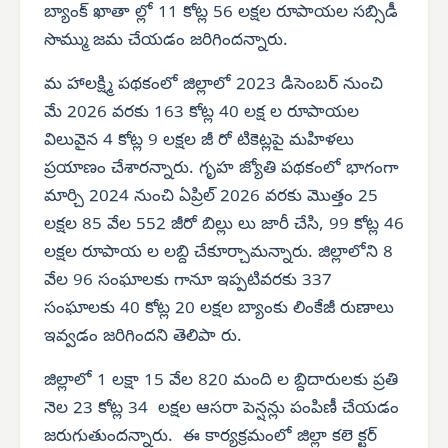
బ్యాంక్ ఖాతా ల్లో 11 కోట్ల 56 లక్షల రూపాయల సబ్సిడీ
సొమ్ము జమ చేయడం జరిగిందన్నారు.
మ హాలక్ష్మి పథకంలో జిల్లాలో 2023 డిసెంబర్ నుంచి
మే 2026 వరకు 163 కోట్ల 40 లక్ష ల రూపాయల
విలువైన 4 కోట్ల 9 లక్షల జీ రో టికెట్లపై మహిళలు
ప్రయాణం చేశారన్నారు. గృహ జ్యోతి పథకంలో భాగంగా
మార్చి 2024 నుంచి ఏప్రిల్ 2026 వరకు మొత్తం 25
లక్షల 85 వేల 552 జీరో బిల్లు లు జారీ చేసి, 99 కోట్ల 46
లక్షల రూపాయ ల లబ్ది చేకూర్చామన్నారు. జిల్లాలోని 8
వేల 96 సంఘాలకు గానూ ఇప్పటివరకు 337
సంఘాలకు 40 కోట్ల 20 లక్షల బ్యాంకు లింకేజీ రుణాలు
ఇవ్వడం జరిగిందని తెలిపా రు.
జిల్లాలో 1 లక్షా 15 వేల 820 మంది ల బ్దిదారులకు ప్రతి
నెల 23 కోట్ల 34 లక్షల ఆసరా పెన్షన్లు పంపిణీ చేయడం
జరుగుతుందన్నారు. ఈ కార్యక్రమంలో జిల్లా కలె క్టర్