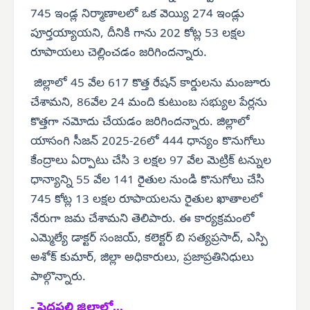
745 ఇండ్ల నిర్మాణాలలో ఒక వెయ్యి 274 ఇండ్లు
పూర్తయ్యాయని, దీనికి గాను 202 కోట్ల 53 లక్షల
రూపాయలు చెల్లించడం జరిగిందన్నారు.
జిల్లాలో 45 వేల 617 కొత్త రేషన్ కార్డులను మంజూరు
చేశామని, 86వేల 24 మంది కుటుంబ సభ్యుల పేర్లను
కొత్తగా నమోదు చేయడం జరిగిందన్నారు. జిల్లాలో
యాసంగి సీజన్ 2025-26లో 444 ధాన్యం కొనుగోలు
కేంద్రాలు ఏర్పాటు చేసి 3 లక్షల 97 వేల మెట్రిక్ టన్నుల
ధాన్యాన్ని 55 వేల 141 రైతుల నుండి కొనుగోలు చేసి
745 కోట్ల 13 లక్షల రూపాయలను రైతుల ఖాతాలలో
నేరుగా జమ చేశామని తెలిపారు. ఈ కార్యక్రమంలో
ఎమ్మెల్యే డాక్టర్ సంజయ్, కలెక్టర్ బి సత్యప్రసాద్, ఎస్పి
అశోక్ కుమార్, జిల్లా అధికారులు, ప్రజాప్రతినిధులు
పాల్గొన్నారు.
- పెద్దపల్లి జిల్లాలో...