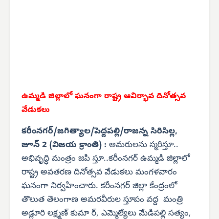
ఉమ్మడి జిల్లాలో ఘనంగా రాష్ట్ర ఆవిర్భావ దినోత్సవ
వేడుకలు
కరీంనగర్/జగిత్యాల/పెద్దపల్లి/రాజన్న సిరిసిల్ల,
జూన్ 2 (విజయ క్రాంతి) :
అమరులను స్మరిస్తూ..
అభివృద్ధి మంత్రం జపి స్తూ..కరీంనగర్ ఉమ్మడి జిల్లాలో
రాష్ట్ర అవతరణ దినోత్సవ వేడుకలు మంగళవారం
ఘనంగా నిర్వహించారు. కరీంనగర్ జిల్లా కేంద్రంలో
తొలుత తెలంగాణ అమరవీరుల స్తూపం వద్ద మంత్రి
అడ్లూరి లక్ష్మణ్ కుమా ర్, ఎమ్మెల్యేలు మేడిపల్లి సత్యం,