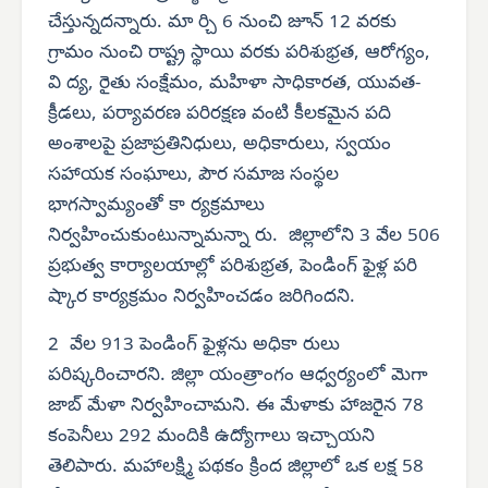
చేస్తున్నదన్నారు. మా ర్చి 6 నుంచి జూన్ 12 వరకు
గ్రామం నుంచి రాష్ట్ర స్థాయి వరకు పరిశుభ్రత, ఆరోగ్యం,
వి ద్య, రైతు సంక్షేమం, మహిళా సాధికారత, యువత-
క్రీడలు, పర్యావరణ పరిరక్షణ వంటి కీలకమైన పది
అంశాలపై ప్రజాప్రతినిధులు, అధికారులు, స్వయం
సహాయక సంఘాలు, పౌర సమాజ సంస్థల
భాగస్వామ్యంతో కా ర్యక్రమాలు
నిర్వహించుకుంటున్నామన్నా రు. జిల్లాలోని 3 వేల 506
ప్రభుత్వ కార్యాలయాల్లో పరిశుభ్రత, పెండింగ్ ఫైళ్ల పరి
ష్కార కార్యక్రమం నిర్వహించడం జరిగిందని.
2 వేల 913 పెండింగ్ ఫైళ్లను అధికా రులు
పరిష్కరించారని. జిల్లా యంత్రాంగం ఆధ్వర్యంలో మెగా
జాబ్ మేళా నిర్వహించామని. ఈ మేళాకు హాజరైన 78
కంపెనీలు 292 మందికి ఉద్యోగాలు ఇచ్చాయని
తెలిపారు. మహాలక్ష్మి పథకం క్రింద జిల్లాలో ఒక లక్ష 58