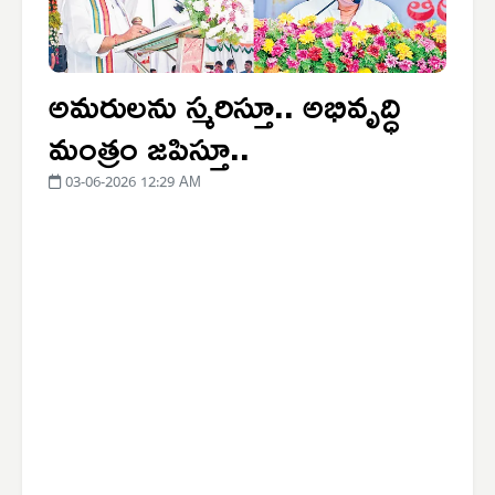
అమరులను స్మరిస్తూ.. అభివృద్ధి
మంత్రం జపిస్తూ..
03-06-2026 12:29 AM