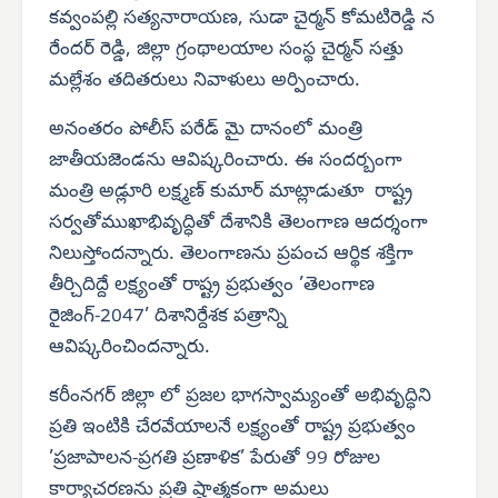
కవ్వంపల్లి సత్యనారాయణ, సుడా చైర్మన్ కోమటిరెడ్డి న
రేందర్ రెడ్డి, జిల్లా గ్రంథాలయాల సంస్థ చైర్మన్ సత్తు
మల్లేశం తదితరులు నివాళులు అర్పించారు.
అనంతరం పోలీస్ పరేడ్ మై దానంలో మంత్రి
జాతీయజెండను ఆవిష్కరించారు. ఈ సందర్బంగా
మంత్రి అడ్లూరి లక్ష్మణ్ కుమార్ మాట్లాడుతూ రాష్ట్ర
సర్వతోముఖాభివృద్ధితో దేశానికి తెలంగాణ ఆదర్శంగా
నిలుస్తోందన్నారు. తెలంగాణను ప్రపంచ ఆర్థిక శక్తిగా
తీర్చిదిద్దే లక్ష్యంతో రాష్ట్ర ప్రభుత్వం ’తెలంగాణ
రైజింగ్-2047’ దిశానిర్దేశక పత్రాన్ని
ఆవిష్కరించిందన్నారు.
కరీంనగర్ జిల్లా లో ప్రజల భాగస్వామ్యంతో అభివృద్ధిని
ప్రతి ఇంటికి చేరవేయాలనే లక్ష్యంతో రాష్ట్ర ప్రభుత్వం
’ప్రజాపాలన-ప్రగతి ప్రణాళిక’ పేరుతో 99 రోజుల
కార్యాచరణను ప్రతి ష్ఠాత్మకంగా అమలు