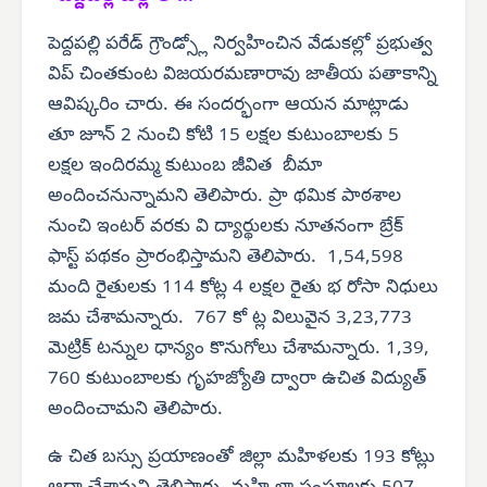
పెద్దపల్లి పరేడ్ గ్రౌండ్స్లో నిర్వహించిన వేడుకల్లో ప్రభుత్వ
విప్ చింతకుంట విజయరమణారావు జాతీయ పతాకాన్ని
ఆవిష్కరిం చారు. ఈ సందర్భంగా ఆయన మాట్లాడు
తూ జూన్ 2 నుంచి కోటి 15 లక్షల కుటుంబాలకు 5
లక్షల ఇందిరమ్మ కుటుంబ జీవిత బీమా
అందించనున్నామని తెలిపారు. ప్రా థమిక పాఠశాల
నుంచి ఇంటర్ వరకు వి ద్యార్థులకు నూతనంగా బ్రేక్
ఫాస్ట్ పథకం ప్రారంభిస్తామని తెలిపారు. 1,54,598
మంది రైతులకు 114 కోట్ల 4 లక్షల రైతు భ రోసా నిధులు
జమ చేశామన్నారు. 767 కో ట్ల విలువైన 3,23,773
మెట్రిక్ టన్నుల ధాన్యం కొనుగోలు చేశామన్నారు. 1,39,
760 కుటుంబాలకు గృహజ్యోతి ద్వారా ఉచిత విద్యుత్
అందించామని తెలిపారు.
ఉ చిత బస్సు ప్రయాణంతో జిల్లా మహిళలకు 193 కోట్లు