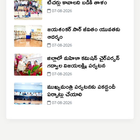
టీచర్లు కావాలని బడికి తాళం
07-08-2026
జయశంకర్ సార్ జీవితం యువతకు
ఆదర్శం
07-08-2026
జిల్లాలో మహిళా కమిషన్ చైర్‌పర్సన్
గద్వాల విజయలక్ష్మి పర్యటన
07-08-2026
ముఖ్యమంత్రి పర్యటనకు పకడ్బందీ
ఏర్పాట్లు చేయాలి
07-08-2026