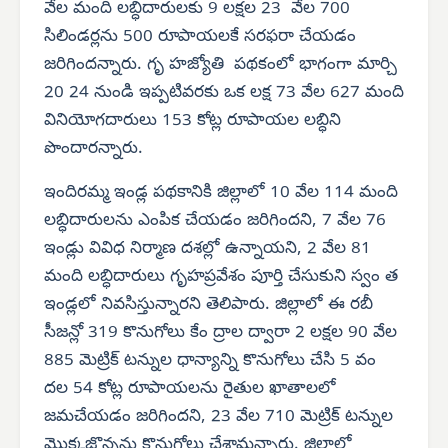
వేల మంది లబ్ధిదారులకు 9 లక్షల 23 వేల 700
సిలిండర్లను 500 రూపాయలకే సరఫరా చేయడం
జరిగిందన్నారు. గృ హజ్యోతి పథకంలో భాగంగా మార్చి
20 24 నుండి ఇప్పటివరకు ఒక లక్ష 73 వేల 627 మంది
వినియోగదారులు 153 కోట్ల రూపాయల లబ్ధిని
పొందారన్నారు.
ఇందిరమ్మ ఇండ్ల పథకానికి జిల్లాలో 10 వేల 114 మంది
లబ్ధిదారులను ఎంపిక చేయడం జరిగిందని, 7 వేల 76
ఇండ్లు వివిధ నిర్మాణ దశల్లో ఉన్నాయని, 2 వేల 81
మంది లబ్ధిదారులు గృహప్రవేశం పూర్తి చేసుకుని స్వం త
ఇండ్లలో నివసిస్తున్నారని తెలిపారు. జిల్లాలో ఈ రబీ
సీజన్లో 319 కొనుగోలు కేం ద్రాల ద్వారా 2 లక్షల 90 వేల
885 మెట్రిక్ టన్నుల ధాన్యాన్ని కొనుగోలు చేసి 5 వం
దల 54 కోట్ల రూపాయలను రైతుల ఖాతాలలో
జమచేయడం జరిగిందని, 23 వేల 710 మెట్రిక్ టన్నుల
మొక్కజొన్నను కొనుగోలు చేశామన్నారు. జిల్లాలో