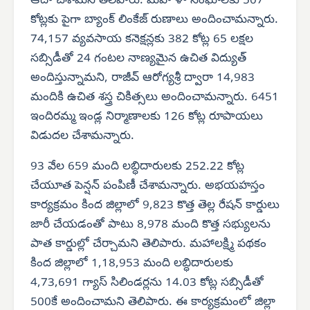
ఆదా చేశామని తెలిపారు. మహి ళా సంఘాలకు 507
కోట్లకు పైగా బ్యాంక్ లింకేజ్ రుణాలు అందించామన్నారు.
74,157 వ్యవసాయ కనెక్షన్లకు 382 కోట్ల 65 లక్షల
సబ్సిడీతో 24 గంటల నాణ్యమైన ఉచిత విద్యుత్
అందిస్తున్నామని, రాజీవ్ ఆరోగ్యశ్రీ ద్వారా 14,983
మందికి ఉచిత శస్త్ర చికిత్సలు అందించామన్నారు. 6451
ఇందిరమ్మ ఇండ్ల నిర్మాణాలకు 126 కోట్ల రూపాయలు
విడుదల చేశామన్నారు.
93 వేల 659 మంది లబ్ధిదారులకు 252.22 కోట్ల
చేయూత పెన్షన్ పంపిణీ చేశామన్నారు. అభయహస్తం
కార్యక్రమం కింద జిల్లాలో 9,823 కొత్త తెల్ల రేషన్ కార్డులు
జారీ చేయడంతో పాటు 8,978 మంది కొత్త సభ్యులను
పాత కార్డుల్లో చేర్చామని తెలిపారు. మహాలక్ష్మి పథకం
కింద జిల్లాలో 1,18,953 మంది లబ్ధిదారులకు
4,73,691 గ్యాస్ సిలిండర్లను 14.03 కోట్ల సబ్సిడీతో
500కే అందించామని తెలిపారు. ఈ కార్యక్రమంలో జిల్లా