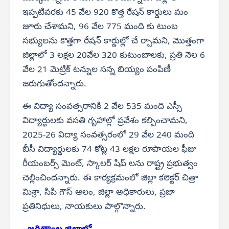
ఇప్పటివరకు 45 వేల 920 కొత్త రేషన్ కార్డులు మం
జూరు చేశామని, 96 వేల 775 మంది కు టుంబ
సభ్యులను కొత్తగా రేషన్ కార్డుల్లో చే ర్చామని, మొత్తంగా
జిల్లాలో 3 లక్షల 20వేల 320 కుటుంబాలకు, ప్రతి నెల 6
వేల 21 మెట్రిక్ టన్నుల సన్న బియ్యం పంపిణీ
జరుగుతోందన్నారు.
ఈ విద్యా సంవత్సరానికి 2 వేల 535 మంది ఎస్సీ
విద్యార్థులకు వసతి గృహాల్లో ప్రవేశం కల్పించామని,
2025-26 విద్యా సంవత్సరంలో 29 వేల 240 మంది
బీసీ విద్యార్థులకు 74 కోట్ల 43 లక్షల రూపాయల ఫీజు
రీయంబర్స్ మెంట్, స్కాలర్ షిప్ లను రాష్ట్ర ప్రభుత్వం
చెల్లించిందన్నారు. ఈ కార్యక్రమంలో జిల్లా కలెక్టర్ చిత్రా
మిశ్రా, సిపి గౌస్ ఆలం, జిల్లా అధికారులు, ప్రజా
ప్రతినిధులు, నాయకులు పాల్గొన్నారు.