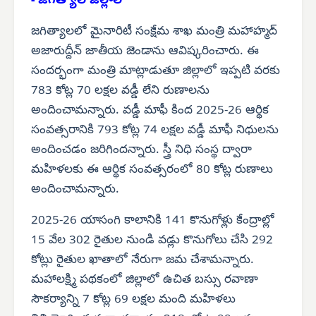
- జగిత్యాల జిల్లాలో
జగిత్యాలలో మైనారిటీ సంక్షేమ శాఖ మంత్రి మహాహ్మద్
అజారుద్దీన్ జాతీయ జెండాను ఆవిష్కరించారు. ఈ
సందర్భంగా మంత్రి మాట్లాడుతూ జిల్లాలో ఇప్పటి వరకు
783 కోట్ల 70 లక్షల వడ్డీ లేని రుణాలను
అందించామన్నారు. వడ్డీ మాఫీ కింద 2025-26 ఆర్థిక
సంవత్సరానికి 793 కోట్ల 74 లక్షల వడ్డీ మాఫీ నిధులను
అందించడం జరిగిందన్నారు. స్త్రీ నిధి సంస్థ ద్వారా
మహిళలకు ఈ ఆర్థిక సంవత్సరంలో 80 కోట్ల రుణాలు
అందించామన్నారు.
2025-26 యాసంగి కాలానికి 141 కొనుగోళ్లు కేంద్రాల్లో
15 వేల 302 రైతుల నుండి వడ్లు కొనుగోలు చేసి 292
కోట్లు రైతుల ఖాతాలో నేరుగా జమ చేశామన్నారు.
మహాలక్ష్మి పథకంలో జిల్లాలో ఉచిత బస్సు రవాణా
సౌకర్యాన్ని 7 కోట్ల 69 లక్షల మంది మహిళలు