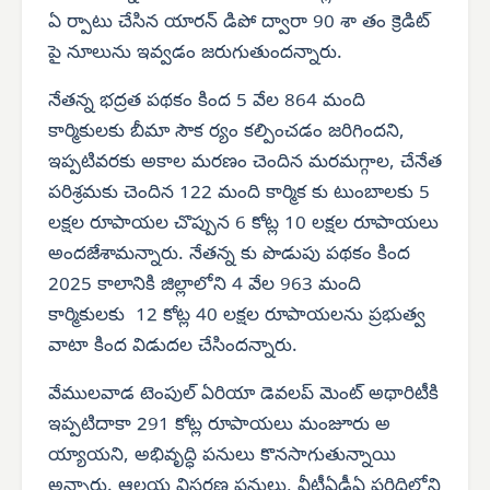
ఏ ర్పాటు చేసిన యారన్ డిపో ద్వారా 90 శా తం క్రెడిట్
పై నూలును ఇవ్వడం జరుగుతుందన్నారు.
నేతన్న భద్రత పథకం కింద 5 వేల 864 మంది
కార్మికులకు బీమా సౌక ర్యం కల్పించడం జరిగిందని,
ఇప్పటివరకు అకాల మరణం చెందిన మరమగ్గాల, చేనేత
పరిశ్రమకు చెందిన 122 మంది కార్మిక కు టుంబాలకు 5
లక్షల రూపాయల చొప్పున 6 కోట్ల 10 లక్షల రూపాయలు
అందజేశామన్నారు. నేతన్న కు పొడుపు పథకం కింద
2025 కాలానికి జిల్లాలోని 4 వేల 963 మంది
కార్మికులకు 12 కోట్ల 40 లక్షల రూపాయలను ప్రభుత్వ
వాటా కింద విడుదల చేసిందన్నారు.
వేములవాడ టెంపుల్ ఏరియా డెవలప్ మెంట్ అథారిటీకి
ఇప్పటిదాకా 291 కోట్ల రూపాయలు మంజూరు అ
య్యాయని, అభివృద్ధి పనులు కొనసాగుతున్నాయి
అన్నారు. ఆలయ విస్తరణ పనులు, వీటీఏడీఏ పరిధిలోని