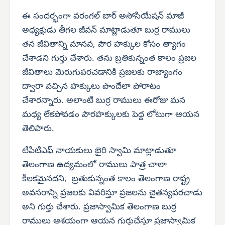
ఈ సందర్భంగా వరంగల్ బార్ అసోసియేషన్ మాజీ
అధ్యక్షుడు తీగల జీవన్ మాట్లాడుతూ బుర్ర రాములు
తన జీవితాన్ని మానవ, పౌర హక్కుల కోసం త్యాగం
చేశాడని గుర్తు చేశారు. తను బ్రతికున్నంత కాలం ప్రజల
జీవితాలు మెరుగుపరచడానికి ప్రజలకు రాజ్యాంగం
ద్వారా వచ్చిన హక్కులు పొందేలా పోరాటం
చేశారన్నారు. అలాంటి బుర్ర రాములు ఈరోజు మన
మధ్య లేకపోవడం పౌరహక్కులకు పెద్ద లోటుగా ఆయన
తెలిపారు.
టిపిటిఎఫ్ నాయకులు బైరి స్వామి మాట్లాడుతూ
తెలంగాణ ఉద్యమంలో రాములు పాత్ర చాలా
కీలకమైనదని, బ్రతుకున్నంత కాలం తెలంగాణ రాష్ట్ర
అవసరాన్ని ప్రజలకు వివరిస్తూ ప్రజలను చైతన్యపరచాడు
అని గుర్తు చేశారు. ప్రజాస్వామిక తెలంగాణ బుర్ర
రాములు ఆశయంగా ఆయన గుర్తుచేస్తూ ప్రజాస్వామిక