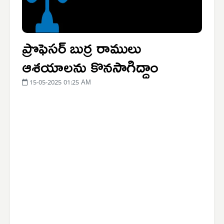
ప్రొఫెసర్ బుర్ర రాములు
ఆశయాలను కొనసాగిద్దాం
15-05-2025 01:25 AM