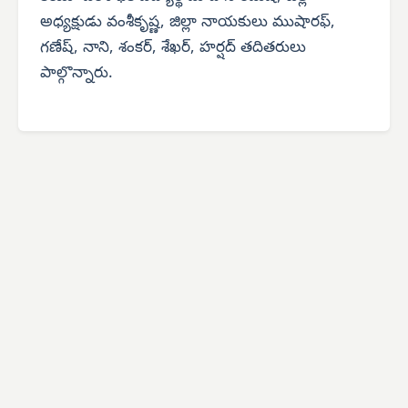
అధ్యక్షుడు వంశీకృష్ణ, జిల్లా నాయకులు ముషారఫ్,
గణేష్, నాని, శంకర్, శేఖర్, హర్షద్ తదితరులు
పాల్గొన్నారు.