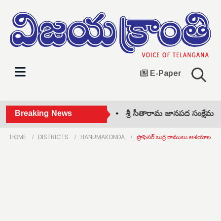
E-Paper
కూరగాయల రైతులకే అవకాశం •
Breaking News
శ్రీ సీతారామ జానపద సంక్షేమ సం
HOME
DISTRICTS
HANUMAKONDA
ప్రొఫెసర్ బుర్ర రాములు ఆశయాలను కొ