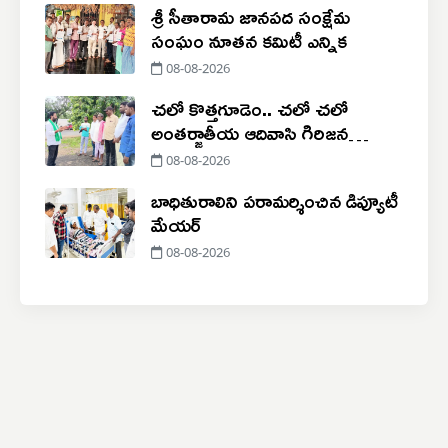
శ్రీ సీతారామ జానపద సంక్షేమ
సంఘం నూతన కమిటీ ఎన్నిక
08-08-2026
చలో కొత్తగూడెం.. చలో చలో
అంతర్జాతీయ ఆదివాసి గిరిజన
దినోత్సవ సభ
08-08-2026
బాధితురాలిని పరామర్శించిన డిప్యూటీ
మేయర్
08-08-2026