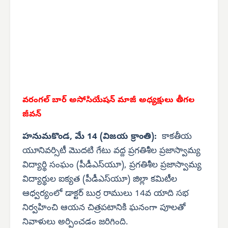
వరంగల్ బార్ అసోసియేషన్ మాజీ అధ్యక్షులు తీగల
జీవన్
హనుమకొండ, మే 14 (విజయ క్రాంతి):
కాకతీయ
యూనివర్సిటీ మొదటి గేటు వద్ద ప్రగతిశీల ప్రజాస్వామ్య
విద్యార్థి సంఘం (పీడీఎస్‌యూ), ప్రగతిశీల ప్రజాస్వామ్య
విద్యార్థుల ఐక్యత (పీడీఎస్‌యూ) జిల్లా కమిటీల
ఆధ్వర్యంలో డాక్టర్ బుర్ర రాములు 14వ యాది సభ
నిర్వహించి ఆయన చిత్రపటానికి ఘనంగా పూలతో
నివాళులు అర్పించడం జరిగింది.