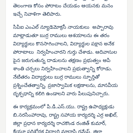
తెలంగాణ కోసం పోరాటం చేయడం ఆయనకు మనం
ఇచ్చే నివాళిగా తెలిపారు.
సిపిఐ ఎంఎల్ న్యూడెమోక్రసీ నాయకులు అప్పారావు
మాట్లాడుతూ బుర్ర రాములు ఆశయాలను ఈ తరం
విద్యార్థులు కొనసాగించాలని, విద్యార్థుల పక్షాన అనేక
పోరాటాలు నిర్వహించారని గుర్తు చేశాడు. ఆదివాసుల
పైన జరుగుతున్న దాడులను తక్షణం ప్రభుత్వం ఆపి
శాంతి చర్చలు నిర్వహించాలని ప్రభుత్వాన్ని కోరాడు.
నేటితరం విద్యార్థులు బుర్ర రాములు స్ఫూర్తితో
ప్రశ్నించేతత్వాన్ని, ప్రజాస్వామిక లక్షణాలను, మానవీయ
దృక్పథాన్ని కలిగి ఉండాలని వారు పిలుపునిచ్చారు.
ఈ కార్యక్రమంలో పి.డి.ఎస్.యు. రాష్ట్ర ఉపాధ్యక్షుడు
బి.నరసింహారావు, రాష్ట్ర సహాయ కార్యదర్శి ఎర్ర అఖిల్,
జిల్లా ప్రధాన కార్యదర్శి రాచకొండ రంజిత్ కుమార్,
కేయూ పరిశోధక విద్యార్థి మాదాసి రమేష్, జిల్లా