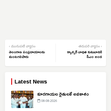
‹ మునుపటి వ్యాసం
తదుపరి వ్యాసం ›
తెలంగాణ సంప్రదాయాలను
క్యాన్సర్ బాధిత కుటుబానికి
మంటగలిపారు
సీఎం అండ
Latest News
కూరగాయల రైతులకే అవకాశం
08-08-2026