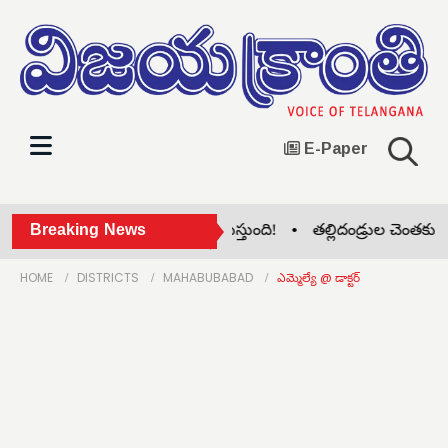
E-Paper
నేను చెప్పినప్పుడే యుద్ధం ముగుస్తుంది! •
Breaking News
తల్లిదండ్రుల చెంతకు దివ
HOME
DISTRICTS
MAHABUBABAD
ఎమ్మెల్యే @ డాక్టర్