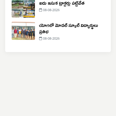
ఐదు ఇసుక ట్రాక్టర్లు పట్టివేత
08-08-2026
యోగలో మోడల్ స్కూల్ విద్యార్థులు
ప్రతిభ
08-08-2026