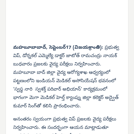
మహబూబాబాద్, సెప్టెంబర్17 (విజయక్రాంతి):
ప్రభుత్వ
విప్, డోర్నకల్ ఎమ్మెల్యే డాక్టర్ జాటోత్ రామచంద్రు నాయక్
బుధవారం ప్రజలకు వైద్య పరీక్షలు నిర్వహించారు.
మహబూబా బాద్ జిల్లా వైద్య ఆరోగ్యశాఖ ఆధ్వర్యంలో
పట్టణంలోని ఇండియన్ మెడికల్ అసోసియేషన్ భవనంలో
‘స్వస్థ నారి స్వశక్త్ పరివార్ అభియాన్’ కార్యక్రమంలో
భాగంగా మెగా మెడికల్ హెల్త్ క్యాంప్ను జిల్లా కలెక్టర్ అద్వైత్
కుమార్ సింగ్‌తో కలిసి ప్రారంభించారు.
అనంతరం స్వయంగా ప్రభుత్వ విప్ ప్రజలకు వైద్య పరీక్షలు
నిర్వహించారు. ఈ సందర్భంగా ఆయన మాట్లాడుతూ