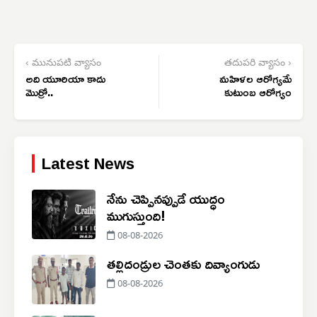
‹ మునుపటి వ్యాసం
తదుపరి వ్యాసం ›
అది యూరియా కాదు
మహిళల ఆరోగ్యమే
మొర్రో..
కుటుంబ ఆరోగ్యం
Latest News
నేను చెప్పినప్పుడే యుద్ధం
ముగుస్తుంది!
08-08-2026
తల్లిదండ్రుల చెంతకు దివ్యాంగుడు
08-08-2026