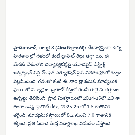
హైదరాబాద్, జూలై 8 (విజయక్రాంతి):
దేశవ్యాప్తంగా ఉన్న
పాఠశాల ల్లో గతంలో కంటే డ్రాపౌట్ రేట్లు తగ్గా యి. ఈ
మేరకు దేశంలోని విద్యావ్యవస్థపై యూనిఫైడ్ డిస్ట్రిక్ట్
ఇన్ఫర్మేషన్ సిస్ట మ్ ఫర్ ఎడ్యుకేషన్ ప్లస్ నివేదిక-26లో కేంద్రం
వెల్లడించింది. గతంలో కంటే ఈ సారి ప్రాథమిక, మాధ్యమిక
స్థాయిలో విద్యార్థుల డ్రాపౌట్ రేట్లలో గణనీయమైన తగ్గుదల
ఉన్నట్లు తెలిపింది. ప్రాథ మికస్థాయిలో 2024-25లో 2.3 శా
తంగా ఉన్న డ్రాపౌట్ రేటు, 2025-26 లో 1.8 శాతానికి
తగ్గింది. మాధ్యమిక స్థాయిలో 8.2 నుంచి 7.0 శాతానికి
తగ్గింది. ప్రతి ఏడాది కేంద్ర విద్యాశాఖ విడుదల చేస్తోంది.