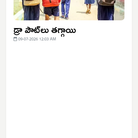
డ్రా పౌట్‌లు తగ్గాయి
09-07-2026 12:03 AM