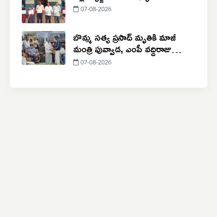
07-08-2026
బొమ్మ సత్య ప్రసాద్ మృతికి మాజీ
మంత్రి పువ్వాడ, ఎంపీ వద్దిరాజు
సంతాపం
07-08-2026