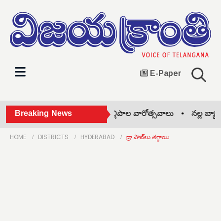
E-Paper
తకాలం జైల్లోనే •
Breaking News
అంగన్‌వాడీలో తల్లిపాల వారోత్సవాలు •
నల్ల బ్యాడ్
HOME
DISTRICTS
HYDERABAD
డ్రా పౌట్‌లు తగ్గాయి