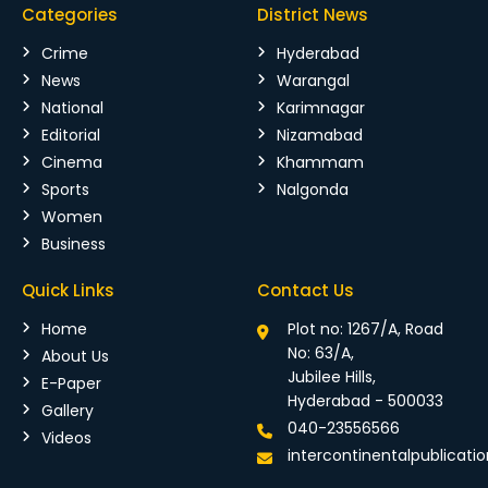
Categories
District News
Crime
Hyderabad
News
Warangal
National
Karimnagar
Editorial
Nizamabad
Cinema
Khammam
Sports
Nalgonda
Women
Business
Quick Links
Contact Us
Home
Plot no: 1267/A, Road
No: 63/A,
About Us
Jubilee Hills,
E-Paper
Hyderabad - 500033
Gallery
040-23556566
Videos
intercontinentalpublicat