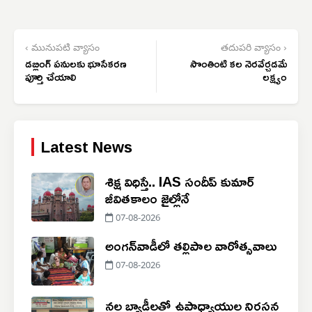
‹ మునుపటి వ్యాసం
తదుపరి వ్యాసం ›
డబ్లింగ్ పనులకు భూసేకరణ
సొంతింటి కల నెరవేర్చడమే
పూర్తి చేయాలి
లక్ష్యం
Latest News
శిక్ష విధిస్తే.. IAS సందీప్‌ కుమార్‌
జీవితకాలం జైల్లోనే
07-08-2026
అంగన్‌వాడీలో తల్లిపాల వారోత్సవాలు
07-08-2026
నల్ల బ్యాడ్జీలతో ఉపాధ్యాయుల నిరసన