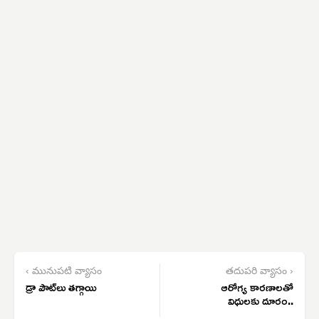
‹ మునుపటి వ్యాసం
తదుపరి వ్యాసం ›
డ్రా పౌట్‌లు తగ్గాయి
ఆరోగ్య కారణాలతో
విధులకు దూరం..