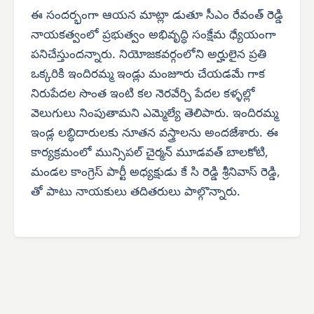
ఈ సందర్భంగా ఆయన మాట్లా డుతూ సీఎం రేవంత్ రెడ్డి
నాయకత్వంలో ప్రభుత్వం అభివృద్ధి సంక్షేమ ధ్యేయంగా
పనిచేస్తుందన్నారు. నియోజకవర్గంలోని అర్హులైన ప్రతి
ఒక్కరికి ఇందిరమ్మ ఇండ్లు మంజూరు చేయడమే గాక
నిరుపేదల సొంత ఇంటి కల నెరవేర్చి పేదల కళ్ళల్లో
వెలుగులు నింపుతామని ఎమ్మెల్యే తెలిపారు. ఇందిరమ్మ
ఇండ్ల లబ్ధిదారులకు నూతన వస్త్రాలను అందజేశారు. ఈ
కార్యక్రమంలో మున్సిపల్ చైర్మన్ మూడవత్ బాలకోటి,
మండల కాంగ్రెస్ పార్టీ అధ్యక్షుడు కే సి రెడ్డి శ్రీనివాస్ రెడ్డి,
తో పాటు నాయకులు తదితరులు పాల్గొన్నారు.