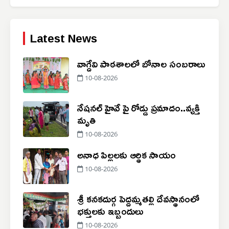
Latest News
వాగ్దేవి పాఠశాలలో బోనాల సంబరాలు
10-08-2026
నేషనల్ హైవే పై రోడ్డు ప్రమాదం..‌వ్యక్తి
మృతి
10-08-2026
అనాధ పిల్లలకు ఆర్థిక సాయం
10-08-2026
శ్రీ కనకదుర్గ పెద్దమ్మతల్లి దేవస్థానంలో
భక్తులకు ఇబ్బందులు
10-08-2026