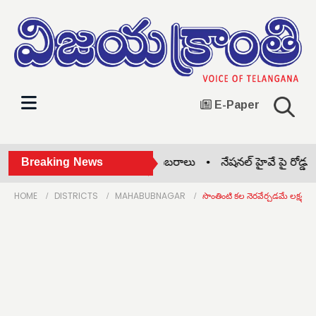
E-Paper
వాగ్దేవి పాఠశాలలో బోనాల సంబరాలు •
Breaking News
నేషనల్ హైవే పై రోడ్డు ప్రమ
HOME
DISTRICTS
MAHABUBNAGAR
సొంతింటి కల నెరవేర్చడమే లక్ష్యం