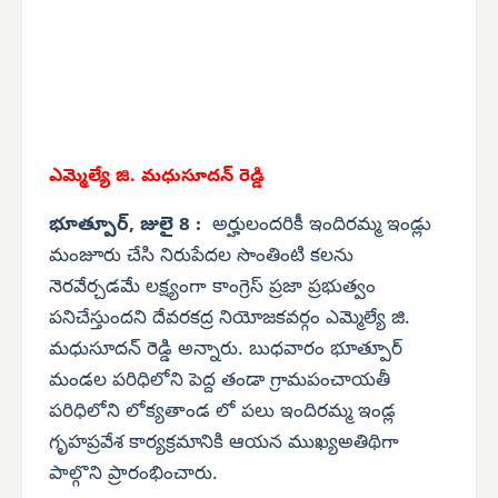
ఎమ్మెల్యే జి. మధుసూదన్ రెడ్డి
భూత్పూర్, జులై 8 :
అర్హులందరికీ ఇందిరమ్మ ఇండ్లు
మంజూరు చేసి నిరుపేదల సొంతింటి కలను
నెరవేర్చడమే లక్ష్యంగా కాంగ్రెస్ ప్రజా ప్రభుత్వం
పనిచేస్తుందని దేవరకద్ర నియోజకవర్గం ఎమ్మెల్యే జి.
మధుసూదన్ రెడ్డి అన్నారు. బుధవారం భూత్పూర్
మండల పరిధిలోని పెద్ద తండా గ్రామపంచాయతీ
పరిధిలోని లోక్యతాండ లో పలు ఇందిరమ్మ ఇండ్ల
గృహప్రవేశ కార్యక్రమానికి ఆయన ముఖ్యఅతిథిగా
పాల్గొని ప్రారంభించారు.