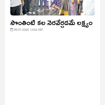
సొంతింటి కల నెరవేర్చడమే లక్ష్యం
09-07-2026 12:04 AM