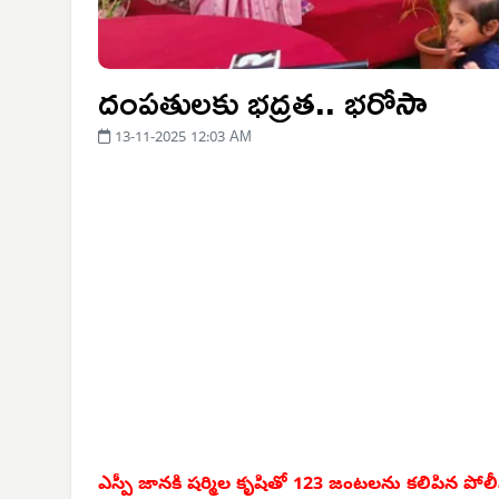
దంపతులకు భద్రత.. భరోసా
13-11-2025 12:03 AM
ఎస్పీ జానకి షర్మిల కృషితో
123 జంటలను కలిపిన
పోల