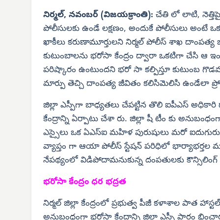
నిర్మల్, నవంబర్ (విజయక్రాంతి):
చేతి లో లాటి, నెత్
పోలీసులకు ఉండే లక్షణం, అందుకే పోలీసులు అంటే ఒ
ఖాకీలు కరుణామూర్తులని నిర్మల్ పోలీస్ శాఖ దాంపత్య జ
కుటుంబాలను భరోసా కేంద్రం ద్వారా ఒకటిగా చేసి ఆ ఇంట
పరిష్కారం ఉంటుందని భరో సా కల్పిస్తూ కుటుంబ గొడవల
మార్పు తెచ్చి దాంపత్య జీవితం కలిసిమెలిసి ఉండేలా ప్రోత్
జిల్లా ఎస్పీగా బాధ్యతలు చేపట్టిన తొలి ఐపీఎస్ అధికారి
కేంద్రాన్ని ఏర్పాటు చేశా రు. జిల్లా షీ టీం కు అనుబం
ఎస్సైలు ఒక ఏఎస్‌ఐ మహిళ పురుషులు మరో ఐదుగురు మహిళ
వ్యాప్తం గా ఆయా పోలీస్ స్టేషన్ పరిధిలో భార్యాభర్త
నేపథ్యంలో విడిపోదామనుకున్న దంపతులకు కౌన్సిలింగ్ 
భరోసా కేంద్రం ధర భద్రత
నిర్మల్ జిల్లా కేంద్రంలో ప్రభుత్వ పీజీ కళాశాల పాత హాస్
అనుబంధంగా భరోసా కేంద్రాన్ని జిల్లా ఎస్పీ ప్రారం భించా