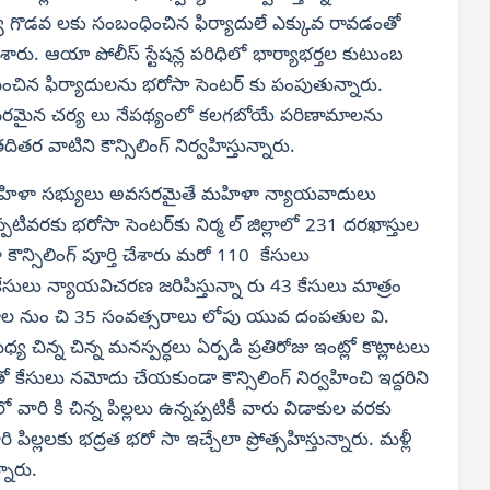
య గొడవ లకు సంబంధించిన ఫిర్యాదులే ఎక్కువ రావడంతో
శారు. ఆయా పోలీస్ స్టేషన్ల పరిధిలో భార్యాభర్తల కుటుంబ
ించిన ఫిర్యాదులను భరోసా సెంటర్ కు పంపుతున్నారు.
చట్టపరమైన చర్య లు నేపథ్యంలో కలగబోయే పరిణామాలను
ర వాటిని కౌన్సిలింగ్ నిర్వహిస్తున్నారు.
ిటీ మహిళా సభ్యులు అవసరమైతే మహిళా న్యాయవాదులు
ో ఇప్పటివరకు భరోసా సెంటర్‌కు నిర్మ ల్ జిల్లాలో 231 దరఖాస్తుల
కౌన్సిలింగ్ పూర్తి చేశారు మరో 110 కేసులు
ేసులు న్యాయవిచరణ జరిపిస్తున్నా రు 43 కేసులు మాత్రం
్సరాల నుం చి 35 సంవత్సరాలు లోపు యువ దంపతుల వి.
 చిన్న చిన్న మనస్పర్ధలు ఏర్పడి ప్రతిరోజు ఇంట్లో కొట్లాటలు
తో కేసులు నమోదు చేయకుండా కౌన్సిలింగ్ నిర్వహించి ఇద్దరిని
ారి కి చిన్న పిల్లలు ఉన్నప్పటికీ వారు విడాకుల వరకు
 పిల్లలకు భద్రత భరో సా ఇచ్చేలా ప్రోత్సహిస్తున్నారు. మళ్లీ
నారు.