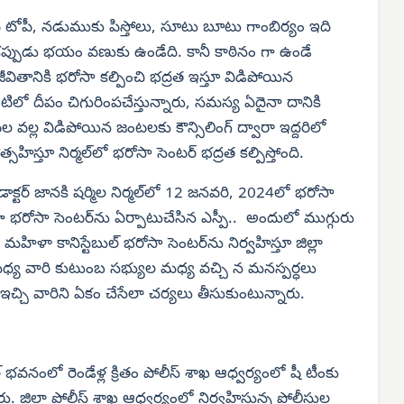
తిపై టోపీ, నడుముకు పిస్తోలు, సూటు బూటు గాంబిర్యం ఇది
కప్పుడు భయం వణుకు ఉండేది. కానీ కాఠినం గా ఉండే
ీవితానికి భరోసా కల్పించి భద్రత ఇస్తూ విడిపోయిన
ిలో దీపం చిగురింపచేస్తున్నారు, సమస్య ఏదైనా దానికి
 వల్ల విడిపోయిన జంటలకు కౌన్సిలింగ్ ద్వారా ఇద్దరిలో
సహిస్తూ నిర్మల్‌లో భరోసా సెంటర్ భద్రత కల్పిస్తోంది.
 డాక్టర్ జానకి షర్మిల నిర్మల్‌లో 12 జనవరి, 2024లో భరోసా
ధంగా భరోసా సెంటర్‌ను ఏర్పాటుచేసిన ఎస్పీ.. అందులో ముగ్గురు
ా కానిస్టేబుల్ భరోసా సెంటర్‌ను నిర్వహిస్తూ జిల్లా
ల మధ్య వారి కుటుంబ సభ్యుల మధ్య వచ్చి న మనస్పర్ధలు
ఇచ్చి వారిని ఏకం చేసేలా చర్యలు తీసుకుంటున్నారు.
టల్ భవనంలో రెండేళ్ల క్రితం పోలీస్ శాఖ ఆధ్వర్యంలో షీ టీంకు
రు. జిల్లా పోలీస్ శాఖ ఆధ్వర్యంలో నిర్వహిస్తున్న పోలీసుల