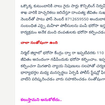
ఒక్కొక్క కుటుంబానికి నాలు గైదు సార్లు కౌన్సిలింగ్ న
శాఖ వారికి హెచ్చరికలు జరిచేస్తూ దాంపత్య జీవితం సుఖ
నెంబర్‌తో పాటు ఫోన్ నెంబర్ 8712659550 అందుబాట
సంబంధిత ఎస్సై మహిళా పోలీసులను పంపి భరోసా ఇస్తున్న
కార్యక్రమం అనేక మంది దంపతులకు భరోసా కల్పించడంతో 
చాలా సంతోషంగా ఉంది
నిర్మల్ జిల్లాలో భరోసా కేంద్రం ద్వా రా ఇప్పటివరకు 110
జీవితం ఆనందంగా గడిపేందుకు భరోసా కల్పించాం. ఇప్ప
కల్పించగా మిగతావి న్యాయ నిపుణులు సలహాతో చర్యలు త
భార్యాభర్తల మధ్య మనస్పర్ధలు ఏర్పడి పోలీస్ స్టేషన్లో
వాటిని పరిష్కరించడం వారు సహకరించడం సంతోషంగా
కలుస్తామని అనుకోలేదు..