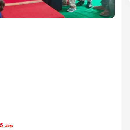
ీస్ శాఖ