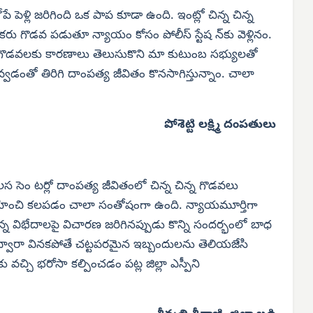
 పెళ్లి జరిగింది ఒక పాప కూడా ఉంది. ఇంట్లో చిన్న చిన్న
రు గొడవ పడుతూ న్యాయం కోసం పోలీస్ స్టేష న్‌కు వెళ్లినం.
చి గొడవలకు కారణాలు తెలుసుకొని మా కుటుంబ సభ్యులతో
వడంతో తిరిగి దాంపత్య జీవితం కొనసాగిస్తున్నాం. చాలా
పోశెట్టి లక్ష్మి దంపతులు
బలస సెం టర్లో దాంపత్య జీవితంలో చిన్న చిన్న గొడవలు
్వహించి కలపడం చాలా సంతోషంగా ఉంది. న్యాయమూర్తిగా
 ఉన్న విభేదాలపై విచారణ జరిగినప్పుడు కొన్ని సందర్భంలో బాధ
స్థ ద్వారా వినకపోతే చట్టపరమైన ఇబ్బందులను తెలియజేసి
 వచ్చి భరోసా కల్పించడం పట్ల జిల్లా ఎస్పీని