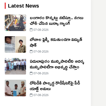
Latest News
బంగారం కొన్నట్టు నటిస్తూ.. నగలు
చోరీ చేసిన బుర్కా గ్యాంగ్
07-08-2026
బోనాల ఫ్లెక్సీ కడుతుండగా విద్యుత్
షాక్
07-08-2026
ఏదులాపురం మున్సిపాలిటీని ఆదర్శ
మున్సిపాలిటీగా అభివృద్ధి చేస్తాం
07-08-2026
దోపిడీకి పాల్పడ్డ రౌడీషీటర్‌పై పీడీ
యాక్ట్ అమలు
07-08-2026