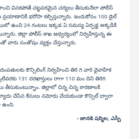
ిర్వహించి వినకపోతే చట్టపరమైన చర్యలు తీసుకునేలా పోలీస్
 ప్రయాణానికి భరోసా కల్పిస్తున్నారు. ఇందుకోసం 100 డైల్
ులో ఉంచి 24 గంటలు ఇక్కడ ఏ సమస్య ఏర్పడ్డ అక్కడికి
ారు. జిల్లా పోలీస్ శాఖ ఆధ్వర్యంలో నిర్వహిస్తున్న ఈ
వారు సంతోషం వ్యక్తం చేస్తున్నారు.
 దంపతులకు కౌన్సిలింగ్ నిర్వహించి తిరి గి వారి వైవాహిక
టివరకు 131 దరఖాస్తులు రాగా 110 మం దిని తిరిగి
ీసుకుంటున్నాం. జిల్లాలో చిన్న చిన్న కారణాలకి
 ఫిర్యాదు చేసిన కేసులు నమోదు చేయకుండా కౌన్సిల్ ద్వారా
 ఉంది.
- జానకి షర్మిల, ఎస్పీ