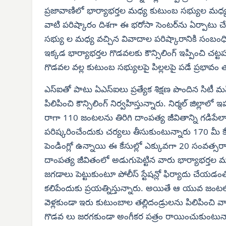
ప్రజావాణిలో భార్యాభర్తల మధ్య కుటుంబ సభ్యుల మధ్
వాటి పరిష్కారం దిశగా ఈ భరోసా సెంటర్‌ను ఏర్పాటు చే
సభ్యు ల మధ్య వచ్చిన వివాదాల పరిష్కారానికి సంబంధ
ఇక్కడ భార్యాభర్తల గొడవలకు కౌన్సిలింగ్ ఇప్పించి 
గొడవల వల్ల కుటుంబ సభ్యులపై పిల్లలపై పడే ప్రభావం తదిత
ఎస్‌ఐతో పాటు ఏఎస్‌ఐలు ప్రత్యేక శిక్షణ పొందిన స
పిలిపించి కౌన్సిలింగ్ నిర్వహిస్తున్నారు. నిర్మల్ జిల్లాల
రాగా 110 జంటలను తిరిగి దాంపత్య జీవితాన్ని గడిపేలా 
పరిష్కరించేందుకు చర్యలు తీసుకుంటున్నారు 170 మీ క
పెండింగ్లో ఉన్నాయి ఈ కేసుల్లో ఎక్కువగా 20 సంవత
దాంపత్య జీవితంలో అడుగుపెట్టిన వారు భార్యాభర్తల మధ్య
జగడాలు పెట్టుకుంటూ పోలీస్ స్టేషన్లో ఫిర్యాదు చేయడం
కలిపేందుకు ప్రయత్నిస్తున్నారు. అయితే ఆ యువ జంటలో వ
వెళ్లకుండా ఇరు కుటుంబాల తల్లిదండ్రులను పిలిపించి వారి
గొడవ లు జరగకుండా అంగీకర పత్రం రాయించుకుంటున్