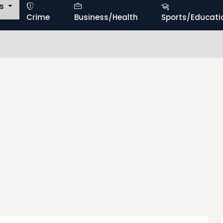
ts
Crime
Business/Health
Sports/Educati
బంగార