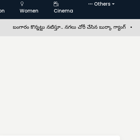
Others
on
Women
Cinema
ం కొన్నట్టు నటిస్తూ.. నగలు చోరీ చేసిన బుర్కా గ్యాంగ్ •
బోనాల ఫ్లెక్