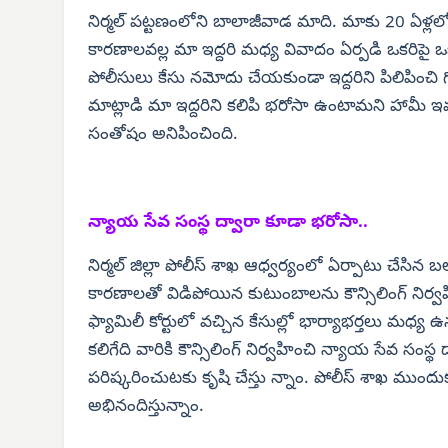
నిర్మల్ పట్టణంలోని బాలాజీవాడ మాది. మాకు 20 ఏళ్లలోపే
కారణాలవల్ల మా ఇద్దరి మధ్య వివాదం ఏర్పడి ఒకరిపై ఒక
పోలీసులు కేసు నమోదు చేయకుండా ఇద్దరిని పిలిపిం
మాట్లాడి మా ఇద్దరిని కలిపి భరోసా ఉంటామని హామీ ఇవ్
సంతోషం అనిపించింది.
న్యాయ సేవ సంస్థ ద్వారా కూడా భరోసా..
నిర్మల్ జిల్లా పోలీస్ శాఖ ఆధ్వర్యంలో ఏర్పాటు చేసిన 
కారణాలతో విడిపోయిన కుటుంబాలను కౌన్సిలింగ్ నిర
ఫ్యామిలీ కోర్టులో వచ్చిన కేసుల్లో భార్యాభర్తలు మధ్య
కలిగేది వారికి కౌన్సిలింగ్ నిర్వహించి న్యాయ సేవ సం
పరిష్కరించుటకు కృషి చేస్తు న్నాం. పోలీస్ శాఖ ముందుకు
అభినందిస్తున్నాం.