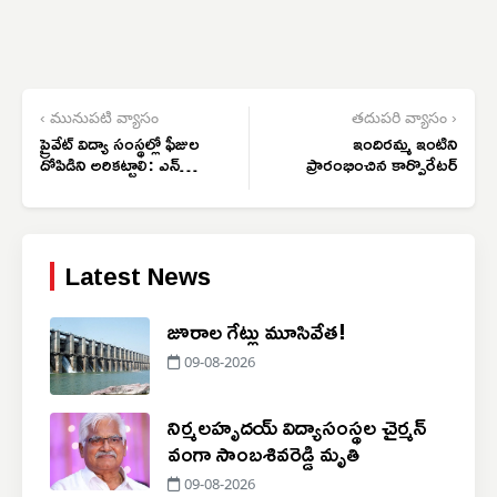
‹ మునుపటి వ్యాసం
తదుపరి వ్యాసం ›
ప్రైవేట్ విద్యా సంస్థల్లో ఫీజుల
ఇందిరమ్మ ఇంటిని
దోపిడిని అరికట్టాలి: ఎన్ఎస్
ప్రారంభించిన కార్పొరేటర్
యుఐ
Latest News
జూరాల గేట్లు మూసివేత!
09-08-2026
నిర్మలహృదయ్ విద్యాసంస్థల చైర్మన్
వంగా సాంబశివరెడ్డి మృతి
09-08-2026