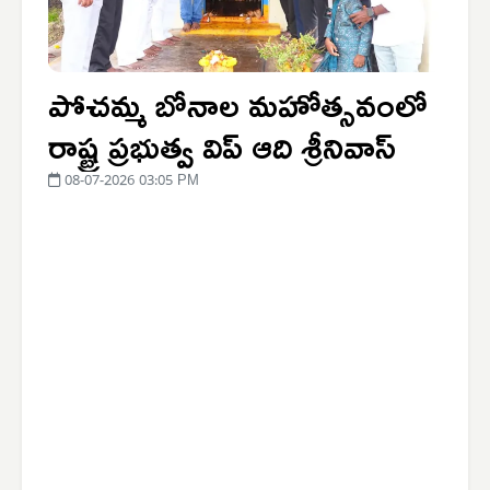
పోచమ్మ బోనాల మహోత్సవంలో
రాష్ట్ర ప్రభుత్వ విప్ ఆది శ్రీనివాస్
08-07-2026 03:05 PM