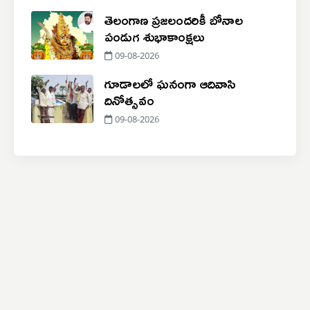
తెలంగాణ ప్రజలందరికీ బోనాల
పండుగ శుభాకాంక్షలు
09-08-2026
గూడాలలో ఘనంగా ఆదివాసి
దినోత్సవం
09-08-2026