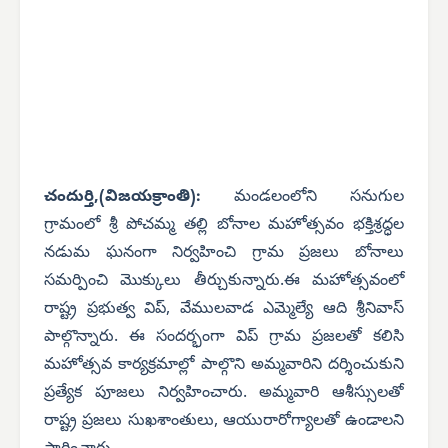
చందుర్తి,(విజయక్రాంతి):
మండలంలోని సనుగుల
గ్రామంలో శ్రీ పోచమ్మ తల్లి బోనాల మహోత్సవం భక్తిశ్రద్ధల
నడుమ ఘనంగా నిర్వహించి గ్రామ ప్రజలు బోనాలు
సమర్పించి మొక్కులు తీర్చుకున్నారు.ఈ మహోత్సవంలో
రాష్ట్ర ప్రభుత్వ విప్, వేములవాడ ఎమ్మెల్యే ఆది శ్రీనివాస్
పాల్గొన్నారు. ఈ సందర్భంగా విప్ గ్రామ ప్రజలతో కలిసి
మహోత్సవ కార్యక్రమాల్లో పాల్గొని అమ్మవారిని దర్శించుకుని
ప్రత్యేక పూజలు నిర్వహించారు.
అమ్మవారి ఆశీస్సులతో
రాష్ట్ర ప్రజలు సుఖశాంతులు, ఆయురారోగ్యాలతో ఉండాలని