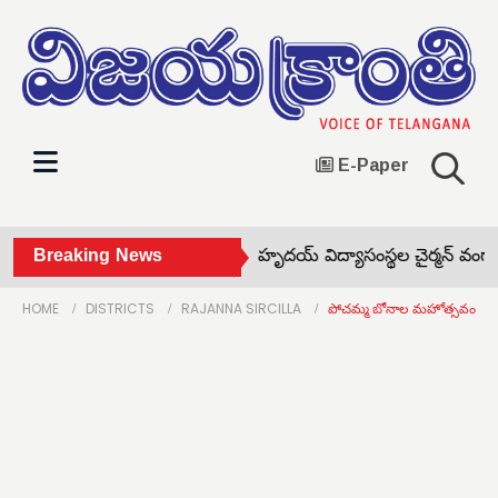
E-Paper
రాల గేట్లు మూసివేత! •
Breaking News
నిర్మలహృదయ్ విద్యాసంస్థల చైర్మన్ వంగా సా
HOME
DISTRICTS
RAJANNA SIRCILLA
పోచమ్మ బోనాల మహోత్సవంలో రాష్ట్ర