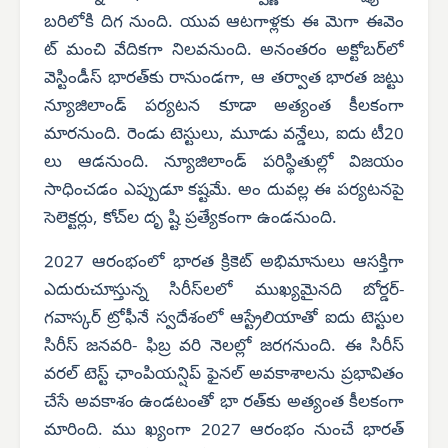
బరిలోకి దిగ నుంది. యువ ఆటగాళ్లకు ఈ మెగా ఈవెం
ట్ మంచి వేదికగా నిలవనుంది. అనంతరం అక్టోబర్‌లో
వెస్టిండీస్ భారత్‌కు రానుండగా, ఆ తర్వాత భారత జట్టు
న్యూజిలాండ్ పర్యటన కూడా అత్యంత కీలకంగా
మారనుంది. రెండు టెస్టులు, మూడు వన్డేలు, ఐదు టీ20
లు ఆడనుంది. న్యూజిలాండ్ పరిస్థితుల్లో విజయం
సాధించడం ఎప్పుడూ కష్టమే. అం దువల్ల ఈ పర్యటనపై
సెలెక్టర్లు, కోచ్‌ల దృ ష్టి ప్రత్యేకంగా ఉండనుంది.
2027 ఆరంభంలో భారత క్రికెట్ అభిమానులు ఆసక్తిగా
ఎదురుచూస్తున్న సిరీస్‌లలో ముఖ్యమైనది బోర్డర్-
గవాస్కర్ ట్రోఫీనే స్వదేశంలో ఆస్ట్రేలియాతో ఐదు టెస్టుల
సిరీస్ జనవరి- ఫిబ్ర వరి నెలల్లో జరగనుంది. ఈ సిరీస్
వరల్ టెస్ట్ ఛాంపియన్షిప్ ఫైనల్ అవకాశాలను ప్రభావితం
చేసే అవకాశం ఉండటంతో భా రత్‌కు అత్యంత కీలకంగా
మారింది. ము ఖ్యంగా 2027 ఆరంభం నుంచే భారత్