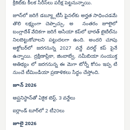
క్రికెట్‌కు కీలక సిరీస్‌లు పరీక్ష పెట్టనున్నాయి.
జూన్‌లో జరిగే డబ్య్లూటీసీ ఫైనల్‌కు అర్హత సాధించడమే
తొలి లక్ష్యంగా చెప్పొచ్చు. అ
నంతరం జూలైలో
బంగ్లాదేశ్ వేదికగా జరిగే ఆసియా కప్‌లో భారత్ టైటిల్‌ను
నిలబెట్టుకోవాలని పట్టుదలగా ఉంది. అందరి చూపు
అక్టోబర్‌లో జరగనున్న 2027 వన్డే వరల్డ్ కప్ పైనే
ఉన్నాయి. ద్రక్షిణాఫ్రికా, జింబాబ్వే, నమీబియా సంయుక్త
ఆతిథ్యం లో జరగనున్న ఈ మెగా టోర్నీ కోసం ఇప్ప టి
నుంచే టీమిండియా ప్రణాళికలు సిద్ధం చేస్తోంది.
జూన్ 2026
ఆప్ఘనిస్థాన్‌తో ఏకైక టెస్ట్, ౩ వన్డేలు
ఐర్లాండ్ టూర్‌లో 2 టీ20లు
జూలై 2026