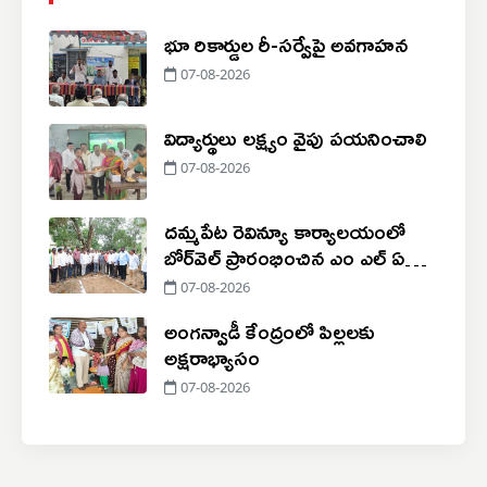
భూ రికార్డుల రీ-సర్వేపై అవగాహన
07-08-2026
విద్యార్థులు లక్ష్యం వైపు పయనించాలి
07-08-2026
దమ్మపేట రెవిన్యూ కార్యాలయంలో
బోర్‌వెల్ ప్రారంభించిన ఎం ఎల్ ఏ
జారే
07-08-2026
అంగన్వాడీ కేంద్రంలో పిల్లలకు
అక్షరాభ్యాసం
07-08-2026