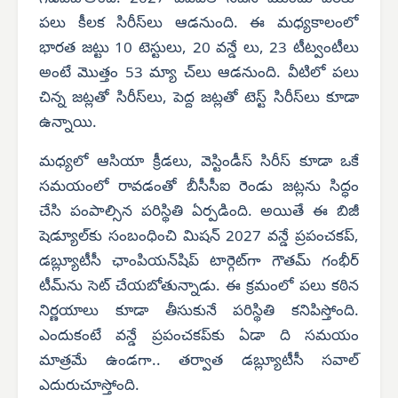
పలు కీలక సిరీస్‌లు ఆడనుంది. ఈ మధ్యకాలంలో
భారత జట్టు 10 టెస్టులు, 20 వన్డే లు, 23 టీట్వంటీలు
అంటే మొత్తం 53 మ్యా చ్‌లు ఆడనుంది. వీటిలో పలు
చిన్న జట్లతో సిరీస్‌లు, పెద్ద జట్లతో టెస్ట్ సిరీస్‌లు కూడా
ఉన్నాయి.
మధ్యలో ఆసియా క్రీడలు, వెస్టిండీస్ సిరీస్ కూడా ఒకే
సమయంలో రావడంతో బీసీసీఐ రెండు జట్లను సిద్ధం
చేసి పంపాల్సిన పరిస్థితి ఏర్పడింది. అయితే ఈ బిజీ
షెడ్యూల్‌కు సంబంధించి మిషన్ 2027 వన్డే ప్రపంచకప్,
డబ్ల్యూటీసీ ఛాంపియన్‌షిప్ టార్గెట్‌గా గౌతమ్ గంభీర్
టీమ్‌ను సెట్ చేయబోతున్నాడు. ఈ క్రమంలో పలు కఠిన
నిర్ణయాలు కూడా తీసుకునే పరిస్థితి కనిపిస్తోంది.
ఎందుకంటే వన్డే ప్రపంచకప్‌కు ఏడా ది సమయం
మాత్రమే ఉండగా.. తర్వాత డబ్ల్యూటీసీ సవాల్
ఎదురుచూస్తోంది.