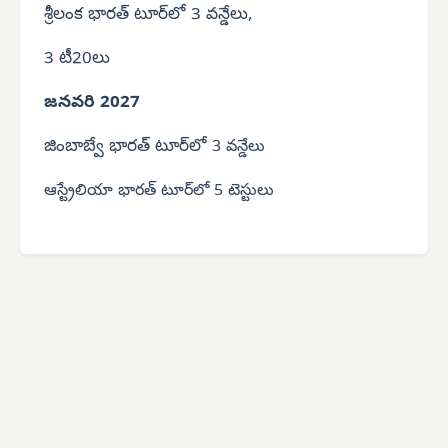
శ్రీలంక భారత్ టూర్‌లో 3 వన్డేలు,
3 టీ20లు
జనవరి 2027
జింబాబ్వే భారత్ టూర్‌లో
3 వన్డేలు
ఆస్ట్రేలియా భారత్ టూర్‌లో 5 టెస్టులు