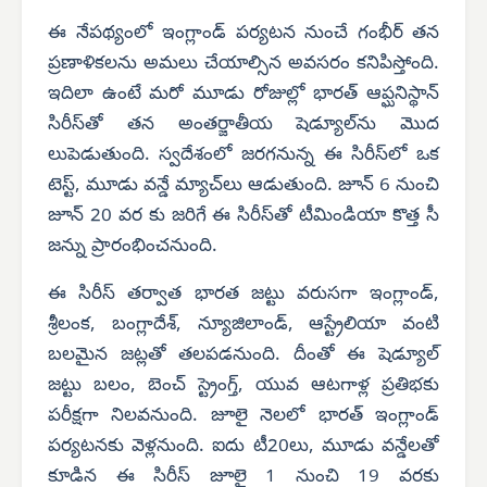
ఈ నేపథ్యంలో ఇంగ్లాండ్ పర్యటన నుంచే గంభీర్ తన
ప్రణాళికలను అమలు చేయాల్సిన అవసరం కనిపిస్తోంది.
ఇదిలా ఉంటే మరో మూడు రోజుల్లో భారత్ ఆప్ఘనిస్థాన్
సిరీస్‌తో తన అంతర్జాతీయ షెడ్యూల్‌ను మొద
లుపెడుతుంది. స్వదేశంలో జరగనున్న ఈ సిరీస్‌లో ఒక
టెస్ట్, మూడు వన్డే మ్యాచ్‌లు ఆడుతుంది. జూన్ 6 నుంచి
జూన్ 20 వర కు జరిగే ఈ సిరీస్‌తో టీమిండియా కొత్త సీ
జన్ను ప్రారంభించనుంది.
ఈ సిరీస్ తర్వాత భారత జట్టు వరుసగా ఇంగ్లాండ్,
శ్రీలంక, బంగ్లాదేశ్, న్యూజిలాండ్, ఆస్ట్రేలియా వంటి
బలమైన జట్లతో తలపడనుంది. దీంతో ఈ షెడ్యూల్
జట్టు బలం, బెంచ్ స్ట్రెంగ్త్, యువ ఆటగాళ్ల ప్రతిభకు
పరీక్షగా నిలవనుంది. జూలై నెలలో భారత్ ఇంగ్లాండ్
పర్యటనకు వెళ్లనుంది. ఐదు టీ20లు, మూడు వన్డేలతో
కూడిన ఈ సిరీస్ జూలై 1 నుంచి 19 వరకు