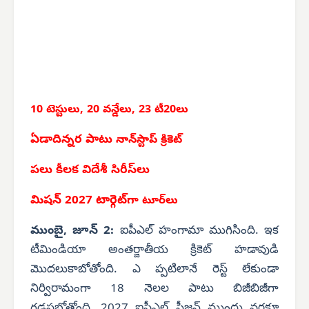
10 టెస్టులు, 20 వన్డేలు,
23 టీ20లు
ఏడాదిన్నర పాటు
నాన్‌స్టాప్ క్రికెట్
పలు కీలక విదేశీ సిరీస్‌లు
మిషన్ 2027 టార్గెట్‌గా
టూర్‌లు
ముంబై, జూన్ 2:
ఐపీఎల్ హంగామా ముగిసింది. ఇక
టీమిండియా అంతర్జాతీయ క్రికెట్ హడావుడి
మొదలుకాబోతోంది. ఎ ప్పటిలానే రెస్ట్ లేకుండా
నిర్విరామంగా 18 నెలల పాటు బిజీబిజీగా
గడపబోతోంది. 2027 ఐపీఎల్ సీజన్ ముందు వరకూ