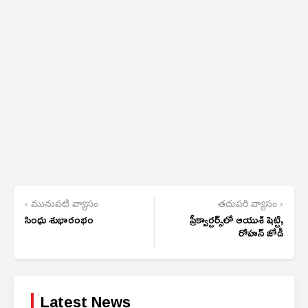
‹ మునుపటి వ్యాసం
తదుపరి వ్యాసం ›
సింధు శుభారంభం
ప్రీక్వార్టర్స్‌లో ఆయుశ్ షెట్టి,
రోహన్ జోడీ
Latest News