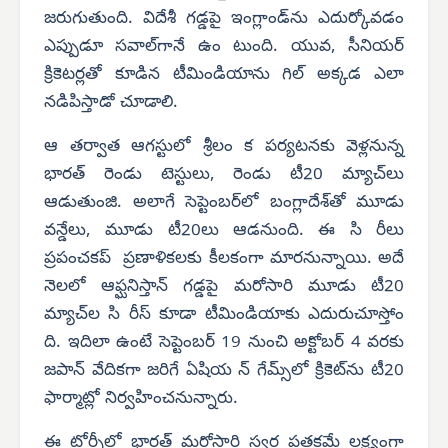
జరుగుతుంది. విదేశీ గడ్డపై ఇంగ్లాండ్‌ను ఎదుర్కోవడం
ఎప్పుడూ సవాల్‌గానే ఉం టుంది. యువ, సీనియర్
క్రికెటర్లతో కూడిన టీమిండియాను గిల్ అక్కడ ఎలా
నడిపిస్తాడో చూడాలి.
ఆ తర్వాత ఆగస్టులో శ్రీలం క పర్యటనకు వెళ్లనున్న
భారత్ రెండు టెస్టులు, రెండు టీ20 మ్యాచ్‌లు
ఆడుతుంజి. అలాగే సెప్టెంబర్‌లో బంగ్లాదేశ్‌తో మూడు
వన్డేలు, మూడు టీ20లు ఆడనుంది. ఈ సి రీలు
ప్రపంచకప్ ప్రణాళికలకు కీలకంగా మారనున్నాయి. అదే
నెలలో ఆఫ్ఘనిస్తాన్ గడ్డపై మరోసారి మూడు టీ20
మ్యాచ్‌ల సి రీస్ కూడా టీమిండియాకు ఎదురుచూస్తోం
ది. ఇదిలా ఉంటే సెప్టెంబర్ 19 నుంచి అక్టోబర్ 4 వరకు
జపాన్ వేదికగా జరిగే ఏషియ న్ గేమ్స్‌లో క్రికెట్‌ను టీ20
ఫార్మాట్లో నిర్వహించనున్నారు.
ఈ టోర్నీలో భారత్ మరోసారి స్వర్ణ పతకమే లక్ష్యంగా