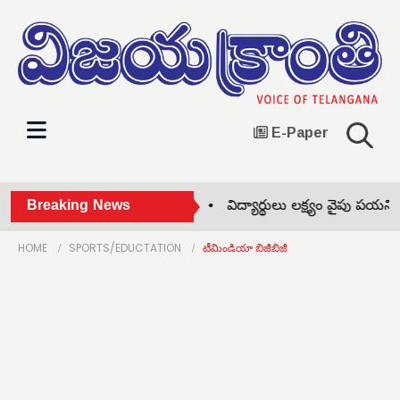
E-Paper
కార్డుల రీ-సర్వేపై అవగాహన •
Breaking News
విద్యార్థులు లక్ష్యం వైపు పయనించాల
HOME
SPORTS/EDUCTATION
టీమిండియా బిజీబిజీ