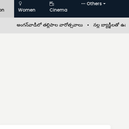
Others
on
Women
Cinema
అంగన్‌వాడీలో తల్లిపాల వారోత్సవాలు •
నల్ల బ్యాడ్జీలతో ఉపాధ్య