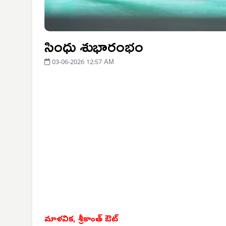
సింధు శుభారంభం
03-06-2026 12:57 AM
మాళవిక, శ్రీకాంత్ ఔట్