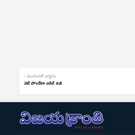
‹ మునుపటి వ్యాసం
నెట్ బౌలర్‌గా ఆకిబ్ నబీ