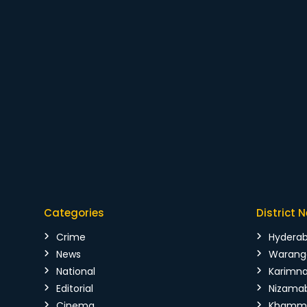
Categories
District 
Crime
Hydera
News
Warang
National
Karimn
Editorial
Nizama
Cinema
Kham