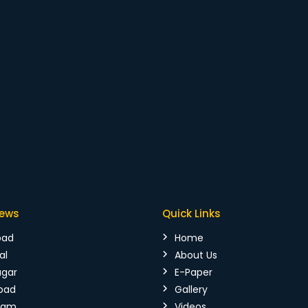
News
Quick Links
bad
Home
al
About Us
agar
E-Paper
bad
Gallery
mam
Videos