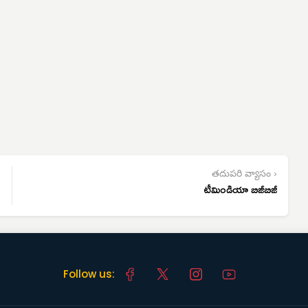
తదుపరి వ్యాసం ›
టీమిండియా బిజీబిజీ
Follow us: