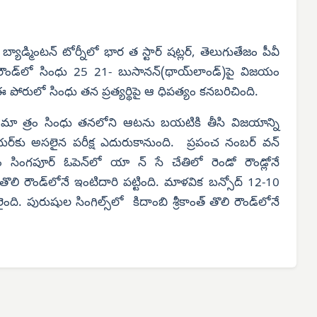
ాడ్మింటన్ టోర్నీలో భార త స్టార్ షట్లర్, తెలుగుతేజం పీవీ
 రౌండ్‌లో సింధు 25 21- బుసానన్(థాయ్‌లాండ్)పై విజయం
పోరులో సింధు తన ప్రత్యర్థిపై ఆ ధిపత్యం కనబరిచింది.
‌లో మా త్రం సింధు తనలోని ఆటను బయటికి తీసి విజయాన్ని
ేయర్‌కు అసలైన పరీక్ష ఎదురుకానుంది. ప్రపంచ నంబర్ వన్
సింగపూర్ ఓపెన్‌లో యా న్ సే చేతిలో రెండో రౌండ్లోనే
ొలి రౌండ్‌లోనే ఇంటిదారి పట్టింది. మాళవిక బన్సోద్ 12-10
 పురుషుల సింగిల్స్‌లో కిదాంబి శ్రీకాంత్ తొలి రౌండ్‌లోనే