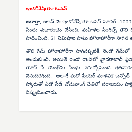
ఇండోనేషియా ఓపెన్
జకార్తా, జూన్ 2:
ఇండోనేషియా ఓపెన్ సూపర్ -1000 బ్య
సింధు శుభారంభం చేసింది. మహిళల సింగిల్స్ తొలి
సాధించింది. 51 నిమిషాల పాటు హోరాహోరీగా సాగిన ఈ 
తొలి గేమ్ హోరాహోరీగా సాగినప్పటికీ, రెండో గేమ్
అందుకుంది. అయితే రెండో రౌండ్‌లో హైదరాబాదీ ప్ల
యాన్ సే యంగ్‌ను సింధు ఎదుర్కోనుంది. గతవారం 
వెనుదిరిగింది. అలాగే మరో ప్లేయర్ మాళవిక బన్సోద్ త
స్కోరుతో ఏడో సీడ్ చోచువాంగ్ చేతిలో పరాజయం పాలైంది.
నిష్క్రమించాడు.