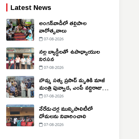
Latest News
అంగన్‌వాడీలో తల్లిపాల
వారోత్సవాలు
07-08-2026
నల్ల బ్యాడ్జీలతో ఉపాధ్యాయుల
నిరసన
07-08-2026
బొమ్మ సత్య ప్రసాద్ మృతికి మాజీ
మంత్రి పువ్వాడ, ఎంపీ వద్దిరాజు
సంతాపం
07-08-2026
నేరేడుచర్ల మున్సిపాలిటీలో
దోమలను నివారించాలి
07-08-2026