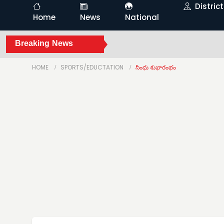
Distric
Home
News
National
Breaking News
HOME
SPORTS/EDUCTATION
సింధు శుభారంభం