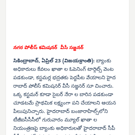
నగర పోలీస్ కమిషనర్
వీసీ సజ్జనర్
సికింద్రాబాద్, ఏప్రిల్ 23 (విజయక్రాంతి):
బ్యాంకు
అధికారులు కేవలం ఖాతా ల ఓపెనింగ్ టార్గెట్స్ వెంట
పడకుండా, కస్టమర్ల భద్రతకు పెద్దపీట వేయాలని హైద
రాబాద్ పోలీస్ కమిషనర్ వీసీ సజ్జనర్ సూ చించారు.
ఒక్క కస్టమర్ కూడా సైబర్ నేరా ల బారిన పడకుండా
చూడటమే ప్రాథమిక లక్ష్యంగా పని చేయాలని ఆయన
పిలుపునిచ్చారు. హైదరాబాద్ బంజారాహిల్స్‌లోని
టీజీఐసీసీసీలో గురువారం మ్యూల్ ఖాతా ల
నియంత్రణపై బ్యాంకు అధికారులతో హైదరాబాద్ సీపీ