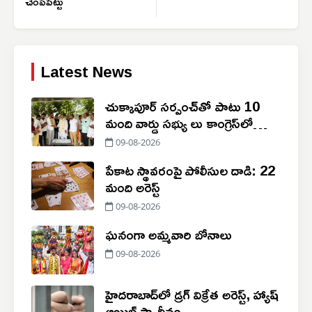
చెంపపెట్టు
Latest News
చుక్కాపూర్‌ సర్పంచ్‌తో పాటు 10
మంది వార్డు సభ్యు లు కాంగ్రెస్‌లో
చేరిక
09-08-2026
పేకాట స్థావరంపై పోలీసుల దాడి: 22
మంది అరెస్ట్
09-08-2026
ఘనంగా అమ్మవారి బోనాలు
09-08-2026
హైదరాబాద్‌లో డ్రగ్ విక్రేత అరెస్ట్, హ్యాష్
ఆయిల్ స్వాధీనం