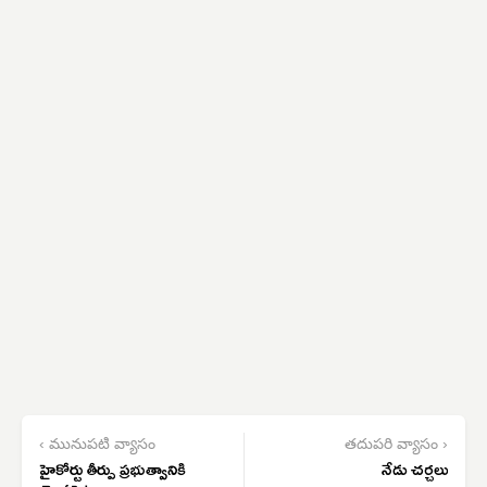
‹ మునుపటి వ్యాసం
తదుపరి వ్యాసం ›
హైకోర్టు తీర్పు ప్రభుత్వానికి
నేడు చర్చలు