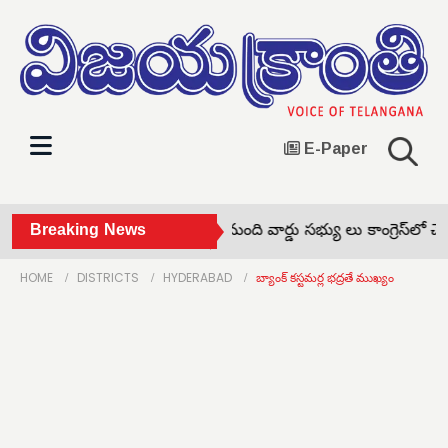
E-Paper
క్కాపూర్‌ సర్పంచ్‌తో పాటు 10 మంది వార్డు సభ్యు లు కాంగ్రెస్‌లో చేరి
Breaking News
HOME
DISTRICTS
HYDERABAD
బ్యాంక్ కస్టమర్ల భద్రతే ముఖ్యం