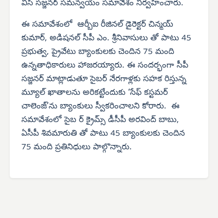
వీసీ సజ్జనర్ సమన్వయం సమావేశం నిర్వహించారు.
ఈ సమావేశంలో ఆర్బీఐ రీజినల్ డైరెక్టర్ చిన్మయ్
కుమార్, అడిషనల్ సీపీ ఎం. శ్రీనివాసులు తో పాటు 45
ప్రభుత్వ, ప్రైవేటు బ్యాంకులకు చెందిన 75 మంది
ఉన్నతాధికారులు హాజరయ్యారు. ఈ సందర్భంగా సీపీ
సజ్జనర్ మాట్లాడుతూ సైబర్ నేరగాళ్లకు సహక రిస్తున్న
మ్యూల్ ఖాతాలను అరికట్టేందుకు ‘సేఫ్ కస్టమర్
చాలెంజ్’ను బ్యాంకులు స్వీకరించాలని కోరారు. ఈ
సమావేశంలో సైబ ర్ క్రైమ్స్ డీసీపీ అరవింద్ బాబు,
ఏసీపీ శివమారుతి తో పాటు 45 బ్యాంకులకు చెందిన
75 మంది ప్రతినిధులు పాల్గొన్నారు.