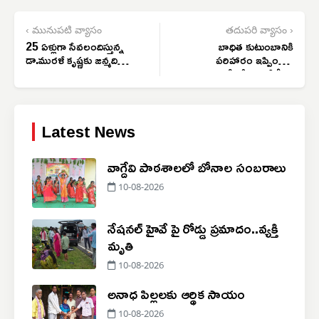
‹ మునుపటి వ్యాసం
తదుపరి వ్యాసం ›
25 ఏళ్లుగా సేవలందిస్తున్న
బాధిత కుటుంబానికి
డా.మురళీ కృష్ణకు జన్మదిన
పరిహారం ఇప్పించిన
శుభాకాంక్షలు
ఎమ్మెల్యే వేముల వీరేశం
Latest News
వాగ్దేవి పాఠశాలలో బోనాల సంబరాలు
10-08-2026
నేషనల్ హైవే పై రోడ్డు ప్రమాదం..‌వ్యక్తి
మృతి
10-08-2026
అనాధ పిల్లలకు ఆర్థిక సాయం
10-08-2026