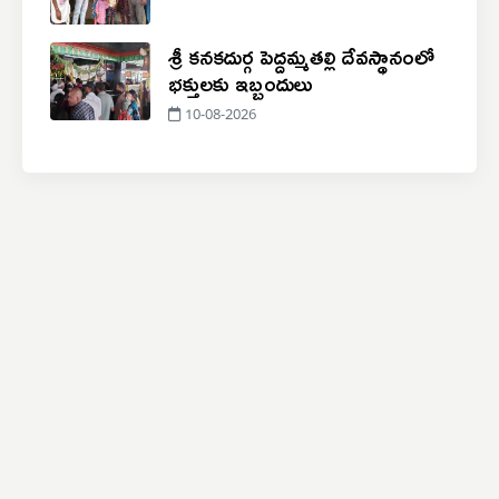
శ్రీ కనకదుర్గ పెద్దమ్మతల్లి దేవస్థానంలో
భక్తులకు ఇబ్బందులు
10-08-2026