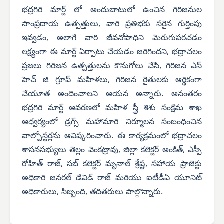
భద్రగిరి మార్ట్ లో అందుబాటులో ఉంచిన గిరిజనుల
సాంప్రదాయ ఉత్పత్తులు, వారి ప్రతిభకు సరైన గుర్తింపు
ఇవ్వడం, అలాగే వారి జీవనోపాధిని మెరుగుపరచడం
లక్ష్యంగా ఈ మార్ట్ ఏర్పాటు చేయడం జరిగిందని, భద్రాచలం
ప్రజలు గిరిజన ఉత్పత్తులను కొనుగోలు చేసి, గిరిజన ఎస్
హెచ్ జి గ్రూప్ మహిళలు, గిరిజన రైతులకు ఆర్థికంగా
చేయూత అందించాలని ఆయన అన్నారు. అనంతరం
భద్రగిరి మార్ట్ ఆవరణలో మహిళ స్త్రీ శిశు సంక్షేమ శాఖ
ఆధ్వర్యంలో డ్రగ్స్ మహామారి నిర్మూలన సంబంధించిన
వాల్పోస్టర్లను ఆవిష్కరించారు. ఈ కార్యక్రమంలో భద్రాచలం
శాసనసభ్యులు తెల్లం వెంకట్రావు, జిల్లా కలెక్టర్ అంకిత్, ఎస్పీ
రోహిత్ రాజ్, సబ్ కలెక్టర్ మృనాల్ శ్రేష్ట, సహాయ ప్రాజెక్టు
అధికారి జనరల్ డేవిడ్ రాజ్ మరియు ఐటీడీఏ యూనిట్
అధికారులు, సిబ్బంది, తదితరులు పాల్గొన్నారు.