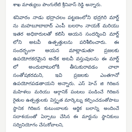
శాఖ మాత్యులు పొంగులేటి శ్రీనివాస్ రెడ్డి అన్నారు.
శనివారం నాడు భద్రాచలం పట్టణంలోని భద్రగిరి మార్ట్
ను మహబూబాబాద్ ఎంపీ బలరాం నాయక్ మరియు
ఇతర అధికారులతో కలిసి ఆయన సందర్శించి మార్ట్
లోని అటవీ ఉత్పత్తులను పరిశీలించారు. ఈ
సందర్భంగా ఆయన మాట్లాడుతూ ప్రజలకు
ఉపయోగకరమైన అనేక అటవీ వస్తువులను ఈ మార్ట్
లో అందుబాటులోకి తీసుకురావడం చాలా
సంతోషకరమని, ఇవి ప్రజలకు ఎంతగానో
ఉపయోగపడతాయని అన్నారు.
ఎస్ హెచ్ జి గిరిజన
మహిళలు మరియు ఆర్గానిక్ పంటలు పండించే గిరిజన
రైతుల ఉత్పత్తులకు విస్తృత మార్కెట్ను కల్పించడంతోపాటు
స్థానిక గిరిజన కుటుంబాలకు ఆర్థిక బలాన్ని అందించే
సదాశయంతో ఏర్పాటు చేసిన ఈ మార్టును స్థానికులు
సద్వినియోగం చేసుకోవాలని,