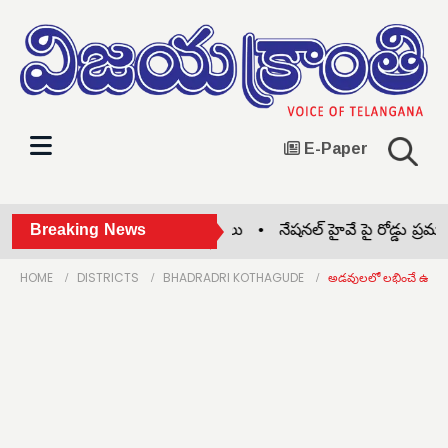
E-Paper
గ్దేవి పాఠశాలలో బోనాల సంబరాలు •
Breaking News
నేషనల్ హైవే పై రోడ్డు ప్రమాదం..‌
HOME
DISTRICTS
BHADRADRI KOTHAGUDE
అడవులలో లభించే ఉత్పత్