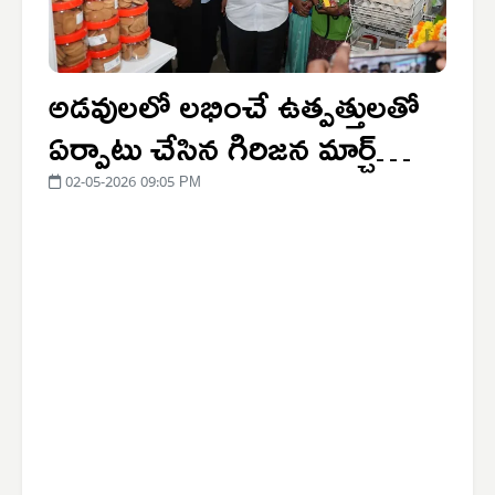
అడవులలో లభించే ఉత్పత్తులతో
ఏర్పాటు చేసిన గిరిజన మార్చ్
ప్రజలకు ఎంతో ఉపయోగం
02-05-2026 09:05 PM