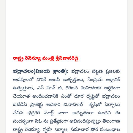
రాష్ట్ర రెవెన్యూ మంత్రి శ్రీనివాసరెడ్డి
భద్రాచలం(విజయ క్రాంతి):
భద్రాచలం పట్టణ ప్రజలకు
అడవులలో దొరికే అటవీ ఉత్పత్తులు, సేంద్రియ ఆర్గానిక్
ఉత్పత్తులు, ఎస్ హెచ్ జి, గిరిజన మహిళలకు ఆర్థికంగా
చేయూత అందించడానికి ఎంతో దూర దృష్టితో భద్రాచలం
ఐటిడిఏ ప్రాజెక్టు అధికారి బి.రాహుల్ కృషితో ఏర్పాటు
చేసిన భద్రగిరి మార్ట్ చాలా అద్భుతంగా ఉందని ఈ
సందర్భంగా పిఓ ను ప్రత్యేకంగా అభినందిస్తున్నట్లు తెలంగాణ
రాష్ట్ర రెవెన్యూ, గృహ నిర్మాణ, సమాచార పౌర సంబంధాల