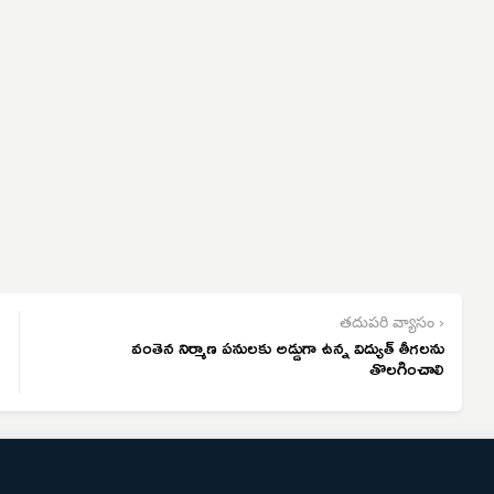
తదుపరి వ్యాసం ›
వంతెన నిర్మాణ పనులకు అడ్డుగా ఉన్న విద్యుత్ తీగలను
తొలగించాలి