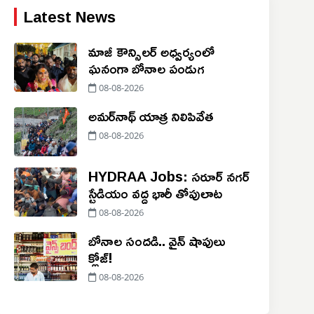
Latest News
మాజీ కౌన్సిలర్ అధ్వర్యంలో
ఘనంగా బోనాల పండుగ
08-08-2026
అమర్‌నాథ్ యాత్ర నిలిపివేత
08-08-2026
HYDRAA Jobs: సరూర్ నగర్
స్టేడియం వద్ద భారీ తోపులాట
08-08-2026
బోనాల సందడి.. వైన్ షాపులు
క్లోజ్!
08-08-2026