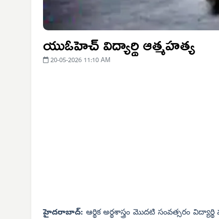
యుఓహెచ్ విద్యార్థి ఆత్మహత్య
20-05-2026 11:10 AM
హైదరాబాద్:
ఆర్థిక అర్థశాస్త్రం మొదటి సంవత్సరం విద్య