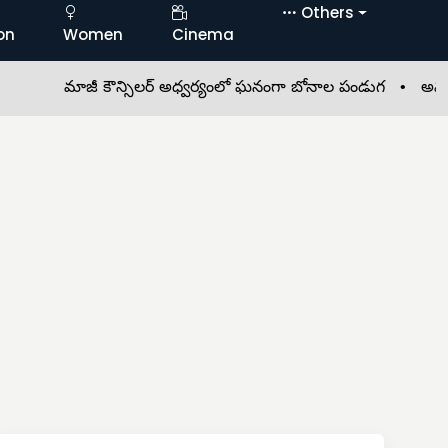
Others
on
Women
Cinema
మాజీ కౌన్సిలర్ అధ్వర్యంలో ఘనంగా బోనాల పండుగ •
అమర్‌నాథ్ 