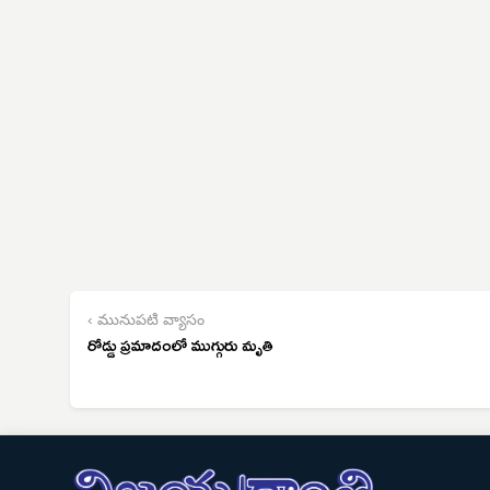
‹ మునుపటి వ్యాసం
రోడ్డు ప్రమాదంలో ముగ్గురు మృతి