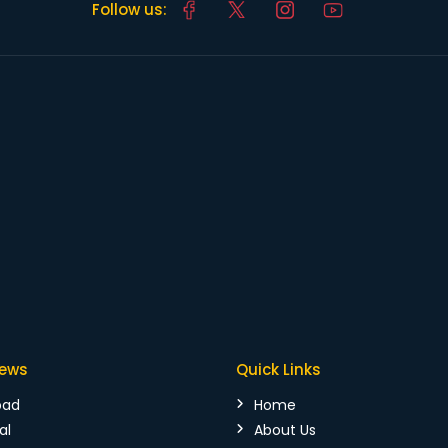
Follow us:
News
Quick Links
bad
Home
al
About Us