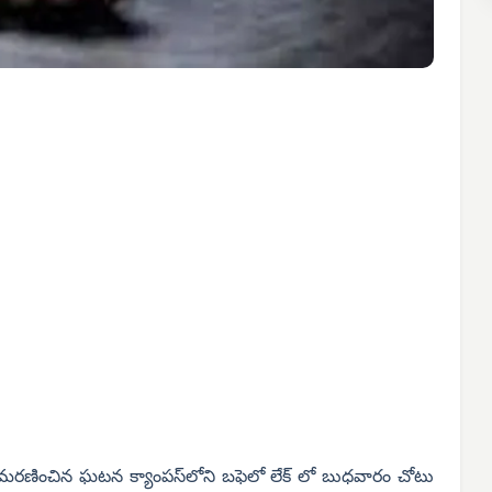
ార్థి మరణించిన ఘటన క్యాంపస్‌లోని బఫెలో లేక్ లో బుధవారం చోటు