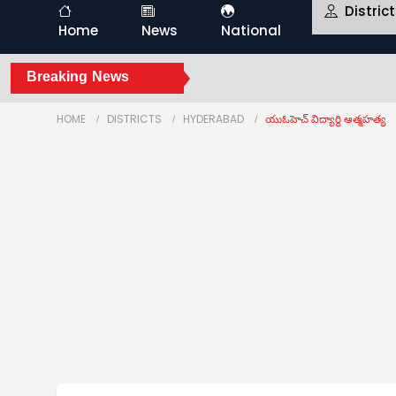
Distric
Home
News
National
Breaking News
HOME
DISTRICTS
HYDERABAD
యుఓహెచ్ విద్యార్థి ఆత్మహత్య