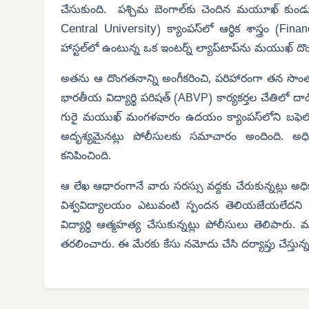
చేసుకుంది. పశ్చిమ బెంగాల్‌కు చెందిన మయూఖ్ కుండు అన
Central University
) క్యాంపస్‌లో ఆర్థిక శాస్త్రం 
హాస్టల్‌లో ఉంటున్న ఒక ఇంటర్న్ ల్యాప్‌టాప్‌ను మయుఖ్ 
అతను ఆ దొంగతనాన్ని అంగీకరించి, పరిహారంగా తన సొంత 
భారతీయ విద్యార్థి పరిషత్ (ABVP) కార్యకర్తల చేతిలో ద
గురై మయుఖ్ మంగళవారం ఉదయం క్యాంపస్‌లోని బఫెలో
అదృశ్యమైనట్లు పోలీసులకు సమాచారం అందింది. అధిక
కనిపించింది.
ఆ లేఖ ఆధారంగానే వారు సరస్సు వద్దకు చేరుకున్నట్లు అధి
విశ్వవిద్యాలయం ఎటువంటి స్పందన తెలియజేయలేదని 
విద్యార్థి ఆత్మహత్య చేసుకున్నట్లు పోలీసులు తెలిపారు. మ
తరలించారు. ఈ మేరకు కేసు నమోదు చేసి దర్యాప్తు చేస్తున్నట