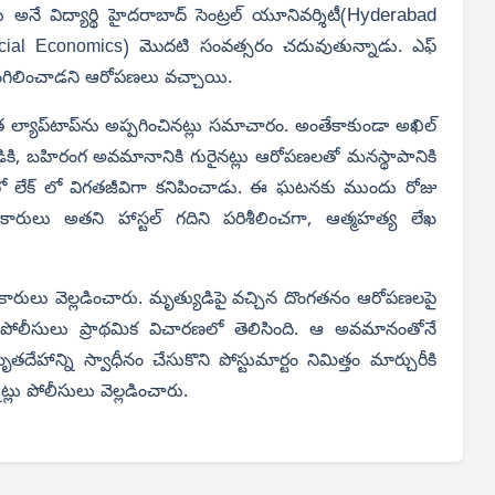
Hyderabad
ే విద్యార్థి హైదరాబాద్ సెంట్రల్ యూనివర్శిటీ(
(Financial Economics) మొదటి సంవత్సరం చదువుతున్నాడు. ఎఫ్
దొంగిలించాడని ఆరోపణలు వచ్చాయి.
ల్యాప్‌టాప్‌ను అప్పగించినట్లు సమాచారం.
అంతేకాకుండా అఖిల్
ాడికి, బహిరంగ అవమానానికి గురైనట్లు ఆరోపణలతో మనస్థాపానికి
 లేక్ లో విగతజీవిగా కనిపించాడు. ఈ ఘటనకు ముందు రోజు
ారులు అతని హాస్టల్ గదిని పరిశీలించగా, ఆత్మహత్య లేఖ
కారులు వెల్లడించారు.
మృత్యుడిపై వచ్చిన దొంగతనం ఆరోపణలపై
పోలీసులు ప్రాథమిక విచారణలో తెలిసింది. ఆ అవమానంతోనే
ృతదేహాన్ని స్వాధీనం చేసుకొని పోస్టుమార్టం నిమిత్తం మార్చురీకి
్లు పోలీసులు వెల్లడించారు.