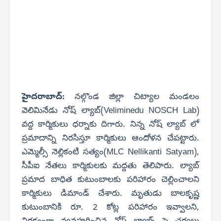
హైదరాబాద్:
నల్గొండ జిల్లా చిట్యాల మండలం
వెలిమినేడు నోష్ ల్యాబ్(Veliminedu NOSCH Lab)
వద్ద కార్మికులు ధర్నాకు దిగారు. నిన్న నోష్ ల్యాబ్ లో
ప్రమాదాన్ని నిరసిస్తూ కార్మికులు ఆందోళన చేపట్టారు.
ఎమ్మెల్సీ నెల్లికంటి సత్యం(MLC Nellikanti Satyam),
సీపీఐ నేతలు కార్మికులకు మద్దతు తెలిపారు. ల్యాబ్
ప్రమాద బాధిత కుటుంబాలకు పరిహారం చెల్లించాలని
కార్మికులు డిమాండ్ చేశారు. మృతుడు బాలకృష్ణ
కుటుంబానికి రూ. 2 కోట్ల పరిహారం ఇవ్వాలని,