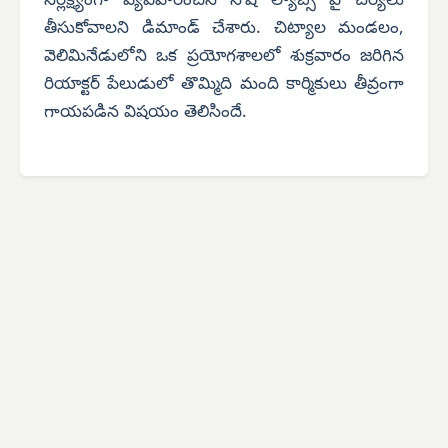
నిర్లక్ష్యంగా వ్యవహరించిన నోష్ ల్యాబ్స్ పై చర్యలు
తీసుకోవాలని డిమాండ్ చేశారు. చిట్యాల మండలం,
వెలిమినేడులోని ఒక ప్రయోగశాలలో శుక్రవారం జరిగిన
రియాక్టర్ పేలుడులో తొమ్మిది మంది కార్మికులు తీవ్రంగా
గాయపడిన విషయం తెలిసిందే.