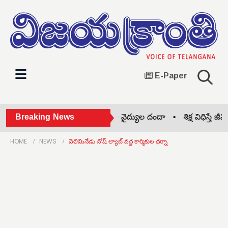
E-Paper
బీజేపీ గెలుపే లక్ష్యం •
Breaking News
నకిలీ వైద్యుల దందా •
శిక్ష విధిస్తే జీవిత
HOME
NEWS
వెలిమినేడు నోష్ ల్యాబ్ వద్ద కార్మికుల ధర్నా