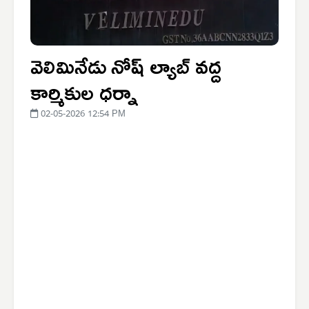
వెలిమినేడు నోష్ ల్యాబ్ వద్ద
కార్మికుల ధర్నా
02-05-2026 12:54 PM