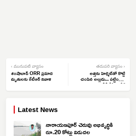
‹ మునుపటి వ్యాసం
తదుపరి వ్యాసం ›
శంషాబాద్ ORR ప్రమాద
అత్తను హెల్మెట్‌తో కొట్టి
మృతులకు కేటీఆర్ నివాళి
చంపిన అల్లుడు... పట్టించిన
సీసీటీవీ ఫుటేజ్
Latest News
నారాయణపూర్ చెరువు అభివృద్ధికి
రూ.20 కోట్లు విడుదల