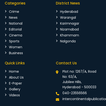
Categories
District News
Crime
Hyderabad
News
Warangal
National
Karimnagar
Editorial
Nizamabad
Cinema
Khammam
Sports
Nalgonda
Women
Business
Quick Links
Contact Us
Home
Plot no: 1267/A, Road
No: 63/A,
About Us
Jubilee Hills,
E-Paper
Hyderabad - 500033
Gallery
040-23556566
Videos
intercontinentalpublicat