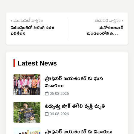
‹ మునుపటి వ్యాసం
తదుపరి వ్యాసం ›
వెబ్‌కాస్టింగ్‌లో ఓటింగ్ సరళి
మనోహరాబాద్
పరిశీలన
మండలంలోని సర్పంచ్
ఎన్నికల ఫలితాలు
Latest News
ప్రొఫెసర్ జయశంకర్ కు ఘన
నివాళులు
06-08-2026
విద్యుత్తు షాక్ తగిలి వ్యక్తి మృతి
06-08-2026
ప్రొఫెసర్ జయశంకర్ కు నివాళులు