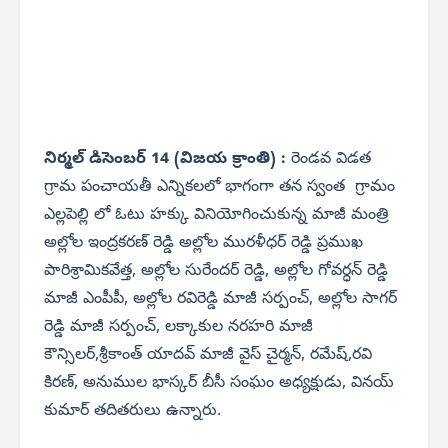
నిర్మల్ డిసెంబర్ 14 (విజయ క్రాంతి) :
రెండవ విడత
గ్రామ పంచాయతీ ఎన్నికలలో భాగంగా తన స్వంత గ్రామం
ఎల్లపెల్లి లో ఓటు హక్కు వినియోగించుకున్న మాజీ మంత్రి
అల్లోల ఇంద్రకరణ్ రెడ్డి అల్లోల మురళీధర్ రెడ్డి ప్రముఖ
పారిశ్రామికవేత్త, అల్లోల సురేందర్ రెడ్డి, అల్లోల గోవర్ధన్ రెడ్డి
మాజీ ఎంపీపీ, అల్లోల రవిరెడ్డి మాజీ సర్పంచ్, అల్లోల సాగర్
రెడ్డి మాజీ సర్పంచ్, లక్కాకుల నరహరి మాజీ
కౌన్సిలర్,శ్రీకాంత్ యాదవ్ మాజీ వైస్ చైర్మన్, రమేష్,రవి
కిరణ్, అనుముల భాస్కర్ బీసీ సంఘం అధ్యక్షుడు, వినయ్
కుమార్ తదితరులు ఉన్నారు.