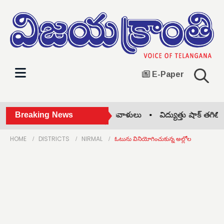
E-Paper
ప్రొఫెసర్ జయశంకర్ కు ఘన నివాళులు •
Breaking News
విద్యుత్తు షాక్ తగిలి వ్య
HOME
DISTRICTS
NIRMAL
ఓటును వినియోగించుకున్న అల్లోల