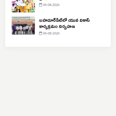
06-08-2026
బహదూర్‌పేట్‌లో యువ వికాస్
కార్యక్రమం నిర్వహణ
06-08-2026