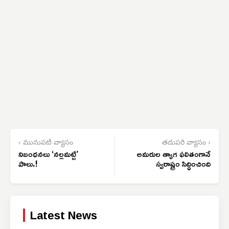
‹ మునుపటి వ్యాసం
తదుపరి వ్యాసం ›
నిబంధనలు ‘నల్లమట్టి’
అమరుల త్యాగ ఫలితంగానే
పాలు.!
స్వరాష్ట్రం సిద్ధించింది
Latest News