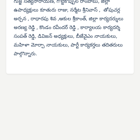
గుజ్జ సత్యనారాయణ, గొట్టికొప్పుల రాంబాబు, జిల్లా
ఉపాధ్యక్షులు కూతురు రాజు, నర్మేట శ్రీనివాస్ , తోపుచర్ల
అర్చన , రాధారపు శివ ,ఆకుల శ్రీకాంత్, జిల్లా కార్యదర్శులు
అరణ్య రెడ్డి , కొండం రవీందర్ రెడ్డి , కార్యాలయ కార్యదర్శి
సంపత్ రెడ్డి, డివిజన్ అధ్యక్షులు, బీజేవైఎం నాయకులు,
మహిళా మోర్చా నాయకులు, పార్టీ కార్యకర్తలు తదితరులు
పాల్గొన్నారు.