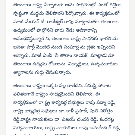
తెలంగాణ రాష్ట్ర ఏర్పాటుకు ఆమె పార్లమెంట్లో ఎంతో గట్టిగా,
స్పష్టంగా మద్దతు తెలిపారని పేర్కొన్నారు. ఈ కార్యక్రమంలో
మాజీ మేయర్ టీ. రాజేశ్వర్ రావు మాట్లాడుతూ తెలంగాణ
ఉద్యమంలో పాల్గొనని వారు నేడు అధికారాన్ని
అనుభవిస్తున్నార ని, తెలంగాణ రాష్ట్ర సాధనకు భారతీయ
జనతా పార్టీ మొదటి నుండి సంపూర్ణ మ ద్దతు ఇచ్చిందని
అన్నారు. మాజీ ఎంపీ సీ తారాం నాయక్ మాట్లాడుతూ
తెలంగాణ ఉద్యమ రోజులను, విద్యార్థులు, ఉద్యమకారుల
త్యాగాలను గుర్తు చేసుకున్నారు.
తెలంగాణ రాష్ట్రం ఒక్కరి వల్ల రాలేదని, సమష్టి పోరాట
ఫలితంగానే రాష్ట్రం సాధ్యమైందని తెలిపారు. ఈ
కార్యక్రమంలో రా ష్ట్ర కార్యవర్గ సభ్యులు రావు పద్మా రెడ్డి,
రాష్ట్ర కార్యవర్గ సభ్యులు డా. కాళీ ప్రసాద్, పులి సరోత్తం
రెడ్డి,రాష్ట్ర నాయకులు డా. విజయ్ చందర్ రెడ్డి, కందగట్ల
సత్యనారాయణ, రాష్ట్ర నాయకులు రావు అమరేంద ర్ రెడ్డి,