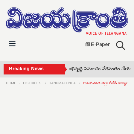
E-Paper
ుబ్బపల్లి ఆర్‌ అండ్‌ ఆర్ కాలనీ అభివృద్ధి పనులను వేగవంతం చేయాలి 
Breaking News
HOME
DISTRICTS
HANUMAKONDA
హనుమకొండ జిల్లా బీజేపీ కార్యాలయం