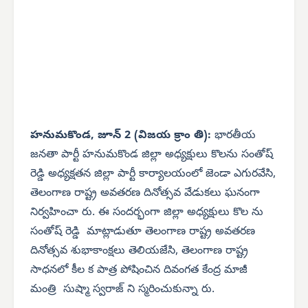
హనుమకొండ, జూన్ 2 (విజయ క్రాం తి):
భారతీయ
జనతా పార్టీ హనుమకొండ జిల్లా అధ్యక్షులు కొలను సంతోష్
రెడ్డి అధ్యక్షతన జిల్లా పార్టీ కార్యాలయంలో జెండా ఎగురవేసి,
తెలంగాణ రాష్ట్ర అవతరణ దినోత్సవ వేడుకలు ఘనంగా
నిర్వహించా రు. ఈ సందర్భంగా జిల్లా అధ్యక్షులు కొల ను
సంతోష్ రెడ్డి మాట్లాడుతూ తెలంగాణ రాష్ట్ర అవతరణ
దినోత్సవ శుభాకాంక్షలు తెలియజేసి, తెలంగాణ రాష్ట్ర
సాధనలో కీల క పాత్ర పోషించిన దివంగత కేంద్ర మాజీ
మంత్రి సుష్మా స్వరాజ్ ని స్మరించుకున్నా రు.