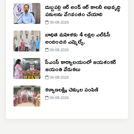
దుబ్బపల్లి ఆర్‌ అండ్‌ ఆర్ కాలనీ అభివృద్ధి
పనులను వేగవంతం చేయాలి
06-08-2026
బాధిత మహిళకు 4 లక్షల ఎల్ఓసీ
అందించిన ఎమ్మెల్యే.
06-08-2026
సీఎంసీ కార్యాలయంలో జయశంకర్
జయంతి వేడుకలు
06-08-2026
కళ్యాణలక్ష్మి చెక్కుల పంపిణి
06-08-2026