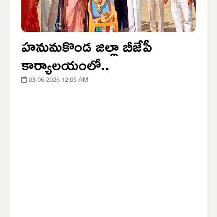
హనుమకొండ జిల్లా బీజేపీ
కార్యాలయంలో..
03-06-2026 12:05 AM