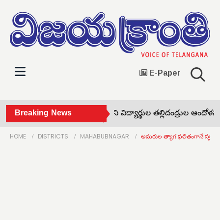
E-Paper
పాధ్యాయులను నియమించాలని విద్యార్థుల తల్లిదండ్రుల ఆందోళన •
Breaking News
HOME
DISTRICTS
MAHABUBNAGAR
అమరుల త్యాగ ఫలితంగానే స్వరాష్ట్రం