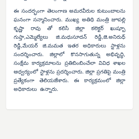
ఈ సందర్భంగా తెలంగాణ అమరవీరుల కుటుంబాలను
ఘనంగా సన్మానించారు. ముఖ్య అతిథి మంత్రి జూపల్లి
కృష్ణా రావు తో కలిసి జిల్లా కలెక్టర్ ఖుష్బూ
గుప్తా,ఎమ్మెల్యేలు జి.మధుసూదన్ రెడ్డి,జె.అనిరుధ్
రెడ్డి,మేయర్ జి.మమత ఇతర అధికారులు స్టాళ్లను
సందర్శించారు. జిల్లాలో కొనసాగుతున్న అభివృద్ధి,
సంక్షేమ కార్యక్రమాలను ప్రతిబింబించేలా వివిధ శాఖల
ఆధ్వర్యంలో స్టాళ్లను ప్రదర్శించారు. జిల్లా ప్రగతిపై మంత్రి
ప్రత్యేకంగా తెలియజేశారు. ఈ కార్యక్రమంలో జిల్లా
అధికారులు ఉన్నారు.