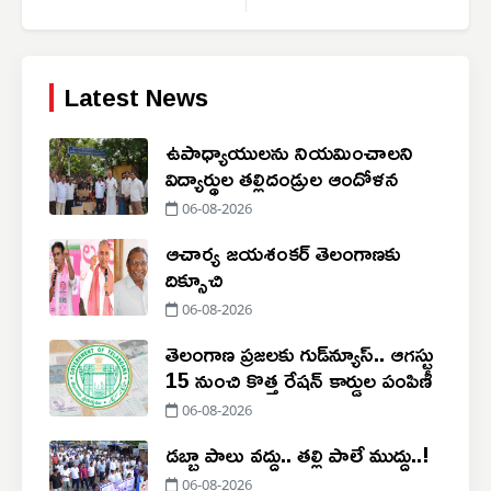
Latest News
ఉపాధ్యాయులను నియమించాలని
విద్యార్థుల తల్లిదండ్రుల ఆందోళన
06-08-2026
ఆచార్య జయశంకర్ తెలంగాణకు
దిక్సూచి
06-08-2026
తెలంగాణ ప్రజలకు గుడ్‌న్యూస్.. ఆగస్టు
15 నుంచి కొత్త రేషన్ కార్డుల పంపిణీ
06-08-2026
డబ్బా పాలు వద్దు.. తల్లి పాలే ముద్దు..!
06-08-2026