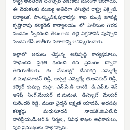
రాష్ట్ర అవతరణ దినోత్సవ వేడుకలు ఘనంగా జరిగాయి.
ఈ వేడుకలకు ముఖ్య అతిథిగా హాజరైన రాష్ట్ర ఎక్సైజ్,
పర్యాటక, సాంస్కృతిక,పురావస్తు శాఖ మంత్రి జూపల్లి
కృష్ణారావు కలెక్టరేట్ కార్యాలయం లో పోలీసుల గౌరవ
వందనం స్వీకరించి తెలంగాణ తల్లి విగ్రహానికి పుష్పాబి
వందన చేసి జాతీయ పతాకాన్ని ఆవిష్కరించారు.
జిల్లాలో అమలు చేస్తున్న అభివృద్ధి కార్యక్రమాలు,
సాధించిన ప్రగతి గురించి తన ప్రసంగం ద్వారా
తెలియజేశారు. ఈ వేడుకల్లో దేవరకద్ర ఎమ్మెల్యే
జి.మధుసూదన్ రెడ్డి, జడ్చర్ల ఎమ్మెల్యే జె.అనిరుధ్ రెడ్డి,
కలెక్టర్ కుష్బూ గుప్తా, ఎస్.పి.డి జానకి, డి.ఎఫ్.ఓ శివ్
ఆశిష్ సింగ్,మేయర్ జి.మమత, డిప్యూట్ మేయర్
సురేందర్ రెడ్డి, ముడా చైర్మన్ లక్ష్మణ్ యాదవ్, అదనపు
కలెక్టర్లు మధుసూదన్ నాయక్,జె.ఎల్.బి
హరిప్రియ,డి.ఆర్.ఓ నిర్మల,, వివిధ శాఖల అధికారులు,
పుర ప్రముఖులు పాల్గొన్నారు.