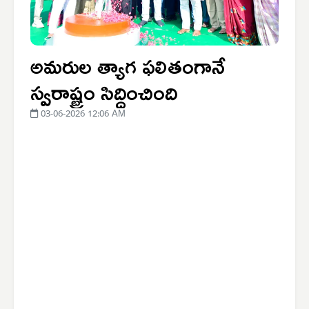
అమరుల త్యాగ ఫలితంగానే
స్వరాష్ట్రం సిద్ధించింది
03-06-2026 12:06 AM