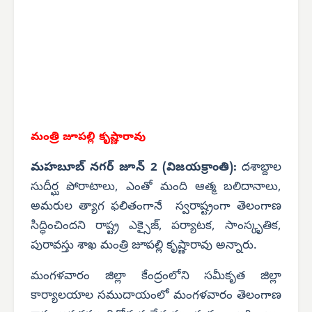
మంత్రి జూపల్లి కృష్ణారావు
మహబూబ్ నగర్ జూన్ 2 (విజయక్రాంతి):
దశాబ్దాల
సుదీర్ఘ పోరాటాలు, ఎంతో మంది ఆత్మ బలిదానాలు,
అమరుల త్యాగ ఫలితంగానే స్వరాష్ట్రంగా తెలంగాణ
సిద్ధించిందని రాష్ట్ర ఎక్సైజ్, పర్యాటక, సాంస్కృతిక,
పురావస్తు శాఖ మంత్రి జూపల్లి కృష్ణారావు అన్నారు.
మంగళవారం జిల్లా కేంద్రంలోని సమీకృత జిల్లా
కార్యాలయాల సముదాయంలో మంగళవారం తెలంగాణ