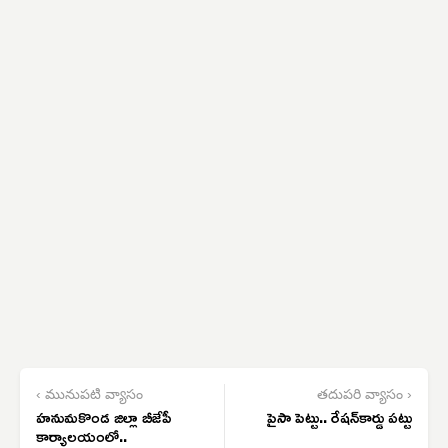
‹ మునుపటి వ్యాసం
తదుపరి వ్యాసం ›
హనుమకొండ జిల్లా బీజేపీ
పైసా పెట్టు.. రేషన్‌కార్డు పట్టు
కార్యాలయంలో..