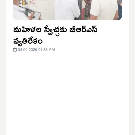
మహిళల స్వేచ్ఛకు బీఆర్‌ఎస్
వ్యతిరేకం
04-06-2026 01:33 AM