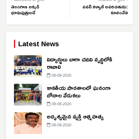
‹ మునుపటి వ్యాసం
తదుపరి వ్యాసం ›
తెలంగాణ అక్కడి
పవన్ కళ్యాణ్ అపరిచితుడు:
భూమిపుత్రులదే
కూనంనేని
Latest News
విద్యార్థులు బాగా చదివి వృద్ధిలోకి
రావాలి
08-08-2026
కాకతీయ పాఠశాలలో ఘనంగా
బోనాల వేడుకలు
08-08-2026
అదృశ్య‌మైన వ్య‌క్తి ఆత్మ‌హ‌త్య‌
08-08-2026