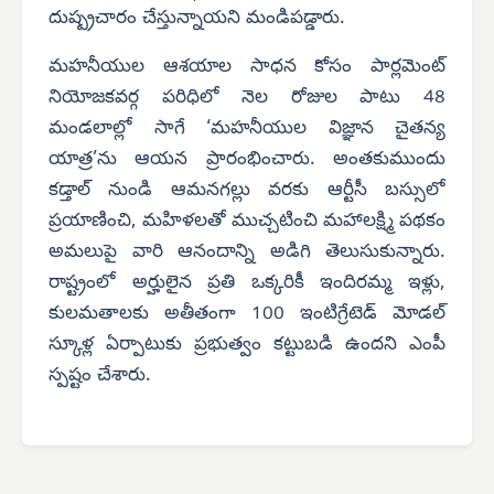
దుష్ప్రచారం చేస్తున్నాయని మండిపడ్డారు.
మహనీయుల ఆశయాల సాధన కోసం పార్లమెంట్
నియోజకవర్గ పరిధిలో నెల రోజుల పాటు 48
మండలాల్లో సాగే ‘మహనీయుల విజ్ఞాన చైతన్య
యాత్ర’ను ఆయన ప్రారంభించారు. అంతకుముందు
కడ్తాల్ నుండి ఆమనగల్లు వరకు ఆర్టీసీ బస్సులో
ప్రయాణించి, మహిళలతో ముచ్చటించి మహాలక్ష్మి పథకం
అమలుపై వారి ఆనందాన్ని అడిగి తెలుసుకున్నారు.
రాష్ట్రంలో అర్హులైన ప్రతి ఒక్కరికీ ఇందిరమ్మ ఇళ్లు,
కులమతాలకు అతీతంగా 100 ఇంటిగ్రేటెడ్ మోడల్
స్కూళ్ల ఏర్పాటుకు ప్రభుత్వం కట్టుబడి ఉందని ఎంపీ
స్పష్టం చేశారు.