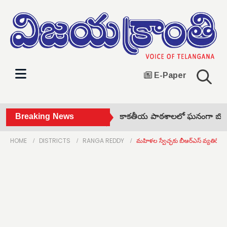
E-Paper
ు బాగా చదివి వృద్ధిలోకి రావాలి •
Breaking News
కాకతీయ పాఠశాలలో ఘనంగా బోనా
HOME
DISTRICTS
RANGA REDDY
మహిళల స్వేచ్ఛకు బీఆర్‌ఎస్ వ్యతిరేకం