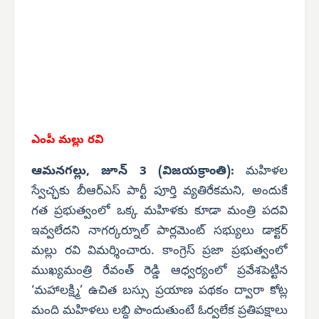
ఎంపీ మల్లు రవి
ఆమనగల్లు, జూన్ 3 (విజయక్రాంతి):
మహిళల
స్వేచ్ఛకు బీఆర్‌ఎస్ పార్టీ పూర్తి వ్యతిరేకమని, అందుకే
గత ప్రభుత్వంలో ఒక్క మహిళకు కూడా మంత్రి పదవి
ఇవ్వలేదని నాగర్కర్నూల్ పార్లమెంట్ సభ్యులు డాక్టర్
మల్లు రవి విమర్శించారు. కాంగ్రెస్ ప్రజా ప్రభుత్వంలో
ముఖ్యమంత్రి రేవంత్ రెడ్డి ఆధ్వర్యంలో ప్రవేశపెట్టిన
‘మహాలక్ష్మి’ ఉచిత బస్సు ప్రయాణ పథకం ద్వారా కోట్ల
మంది మహిళలు లబ్ధి పొందుతుంటే ఓర్వలేక ప్రతిపక్షాలు