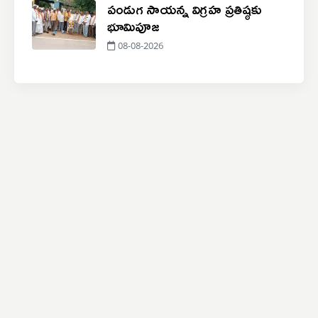
పండుగ సాయన్న విగ్రహ ప్రతిష్ఠకు
భూమిపూజ
08-08-2026