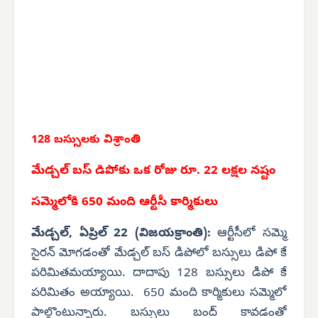
128 బస్సులకు విశ్రాంతి
మేడ్చల్ బస్ డిపోకు ఒక రోజు రూ. 22 లక్షల నష్టం
సమ్మెలోకి 650 మంది ఆర్టీసీ కార్మికులు
మేడ్చల్, ఏప్రిల్ 22 (విజయక్రాంతి):
ఆర్టీసీలో సమ్మె
సైరన్ మోగడంతో మేడ్చల్ బస్ డిపోలో బస్సులు డిపో కే
పరిమితమయ్యాయి. దాదాపు 128 బస్సులు డిపో కే
పరిమితం అయ్యాయి. 650 మంది కార్మికులు సమ్మెలో
పాల్గొంటున్నారు. బస్సులు బంద్ కావడంతో