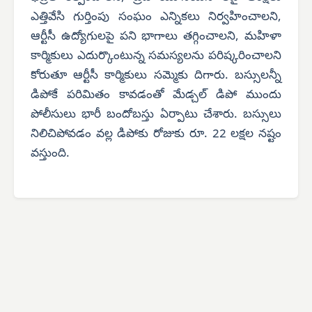
ఎత్తివేసి గుర్తింపు సంఘం ఎన్నికలు నిర్వహించాలని,
ఆర్టీసీ ఉద్యోగులపై పని భాగాలు తగ్గించాలని, మహిళా
కార్మికులు ఎదుర్కొంటున్న సమస్యలను పరిష్కరించాలని
కోరుతూ ఆర్టీసీ కార్మికులు సమ్మెకు దిగారు. బస్సులన్నీ
డిపోకే పరిమితం కావడంతో మేడ్చల్ డిపో ముందు
పోలీసులు భారీ బందోబస్తు ఏర్పాటు చేశారు. బస్సులు
నిలిచిపోవడం వల్ల డిపోకు రోజుకు రూ. 22 లక్షల నష్టం
వస్తుంది.