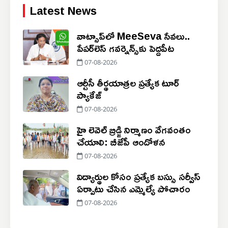
Latest News
వాట్సాప్‌లో MeeSeva సేవలు..
పేపర్‌లెస్ గవర్నెన్స్‌కు పెద్దపీట
07-08-2026
ఆర్టీసీ తీర్థయాత్రల ప్రత్యేక టూర్
ప్యాకేజ్
07-08-2026
హై లెవెల్ బ్రిడ్జి నిర్మాణం వేగవంతం
చేయాలి: బీజేపీ ఆందోళన
07-08-2026
విద్యార్థుల కోసం ప్రత్యేక బస్సు సర్వీస్
ఏర్పాటు చేసిన ఎమ్మెల్యే పోచారం
07-08-2026