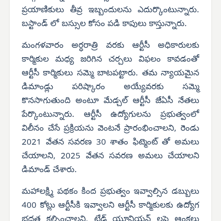
ప్రయాణికులు తీవ్ర ఇబ్బందులను ఎదుర్కొంటున్నారు.
బస్టాండ్ లో బస్సుల కోసం పడి కాపులు కాస్తున్నారు.
మంగళవారం అర్ధరాత్రి వరకు ఆర్టీసీ అధికారులకు
కార్మికుల మధ్య జరిగిన చర్చలు విఫలం కావడంతో
ఆర్టీసీ కార్మికులు సమ్మె బాటపట్టారు. తమ న్యాయమైన
డిమాండ్లు పరిష్కారం అయ్యేవరకు సమ్మె
కొనసాగుతుంది అంటూ మేడ్చల్ ఆర్టీసీ జేఏసీ నేతలు
పేర్కొంటున్నారు. ఆర్టీసీ ఉద్యోగులను ప్రభుత్వంలో
విలీనం చేసే ప్రక్రియను వెంటనే ప్రారంభించాలని, రెండు
2021 వేతన సవరణ 30 శాతం ఫిట్మెంట్ తో అమలు
చేయాలని, 2025 వేతన సవరణ అమలు చేయాలని
డిమాండ్ చేశారు.
మహాలక్ష్మి పథకం కింద ప్రభుత్వం ఇవ్వాల్సిన డబ్బులు
400 కోట్లు ఆర్టీసీకి ఇవ్వాలని ఆర్టీసీ కార్మికులకు ఉద్యోగ
భద్రత కల్పించాలని, ట్రేడ్ యూనియన్ లపై ఆంక్షలు