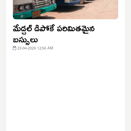
మేడ్చల్ డిపోకే పరిమితమైన
బస్సులు
23-04-2026 12:56 AM