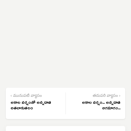
‹ మునుపటి వ్యాసం
తదుపరి వ్యాసం ›
అకాల వర్షంతో అన్నదాత
అకాల వర్షం.. అన్నదాత
అతలాకుతలం
ఆగమాగం..