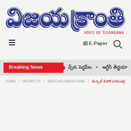
E-Paper
eSeva సేవలు.. పేపర్‌లెస్ గవర్నెన్స్‌కు పెద్దపీట •
Breaking News
ఆర్టీసీ తీర్థయాత్రల ప
HOME
DISTRICTS
MEDCHAL MALKAJGIRI
మేడ్చల్ డిపోకే పరిమితమైన 