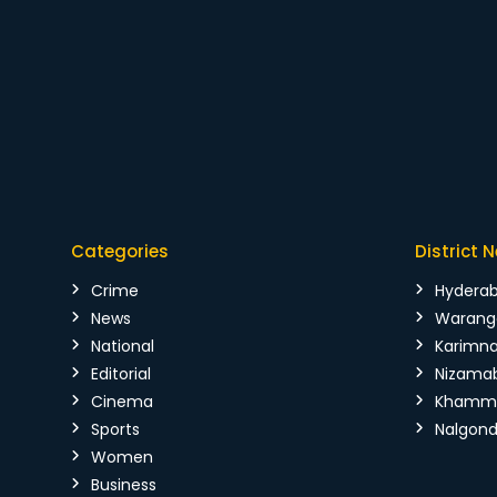
Categories
District 
Crime
Hydera
News
Warang
National
Karimn
Editorial
Nizama
Cinema
Kham
Sports
Nalgon
Women
Business