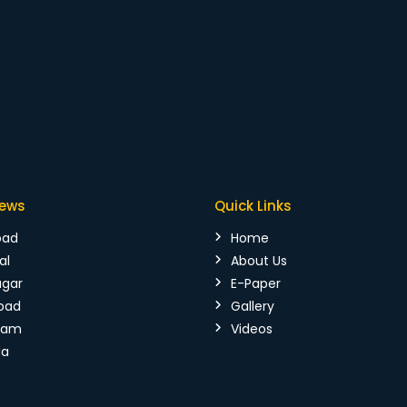
News
Quick Links
bad
Home
al
About Us
agar
E-Paper
bad
Gallery
mam
Videos
da