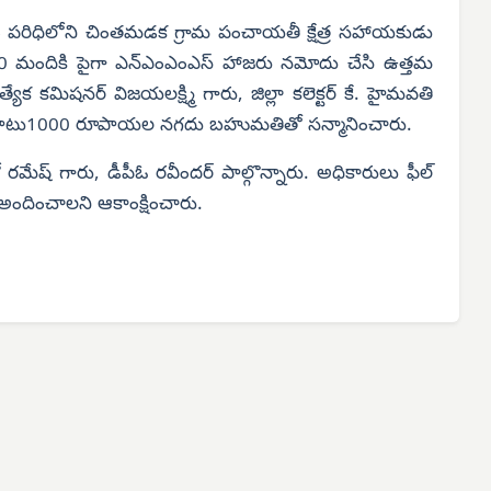
ం పరిధిలోని చింతమడక గ్రామ పంచాయతీ క్షేత్ర సహాయకుడు
ీలు 200 మందికి పైగా ఎన్‌ఎంఎంఎస్ హాజరు నమోదు చేసి ఉత్తమ
యేక కమిషనర్ విజయలక్ష్మి గారు, జిల్లా కలెక్టర్ కే. హైమవతి
ు, తో పాటు1000 రూపాయల నగదు బహుమతితో సన్మానించారు.
రమేష్ గారు, డీపీఓ రవీందర్ పాల్గొన్నారు. అధికారులు ఫీల్
 అందించాలని ఆకాంక్షించారు.