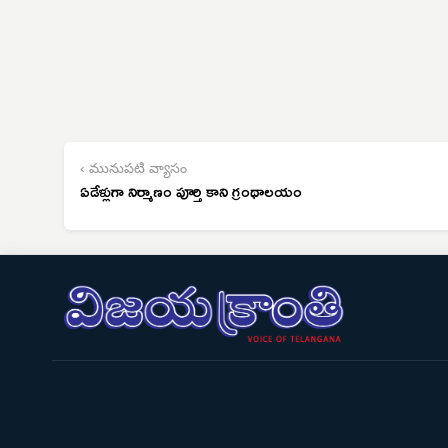
‹ మునుపటి వ్యాసం
ఏడేళ్లుగా నిర్మాణం పూర్తి కాని గ్రంథాలయం