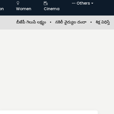
Others
on
Women
Cinema
బీజేపీ గెలుపే లక్ష్యం •
నకిలీ వైద్యుల దందా •
శిక్ష విధిస్తే జీవితకా