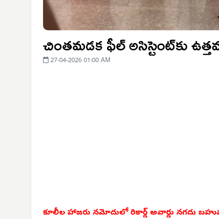
చింతమడక ఫీల్ అసిస్టెంట్‌కు ఉత్త
27-04-2026 01:00 AM
కూలీల హాజరు నమోదులో రికార్డ్ అవార్డు నగదు బహు