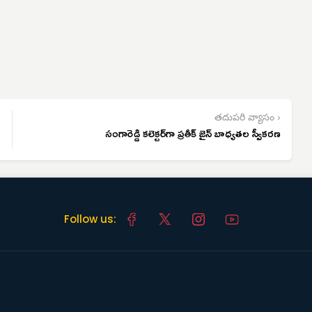
తదుపరి వ్యాసం ›
సంగారెడ్డి కలెక్టర్‌గా ప్రతీక్ జైన్ బాధ్యతల స్వీకరణ
Follow us: