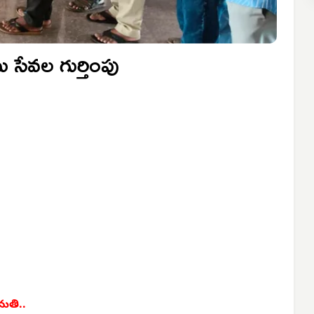
మ సేవల గుర్తింపు
మతి..