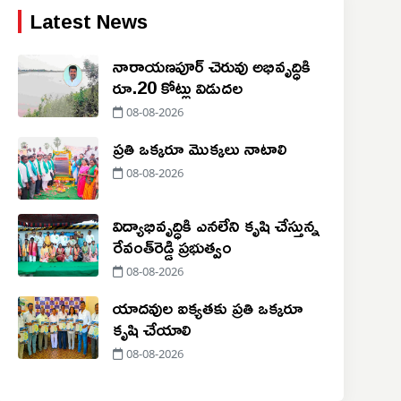
Latest News
నారాయణపూర్ చెరువు అభివృద్ధికి
రూ.20 కోట్లు విడుదల
08-08-2026
ప్రతి ఒక్కరూ మొక్కలు నాటాలి
08-08-2026
విద్యాభివృద్ధికి ఎనలేని కృషి చేస్తున్న
రేవంత్‌రెడ్డి ప్రభుత్వం
08-08-2026
యాదవుల ఐక్యతకు ప్రతి ఒక్కరూ
కృషి చేయాలి
08-08-2026