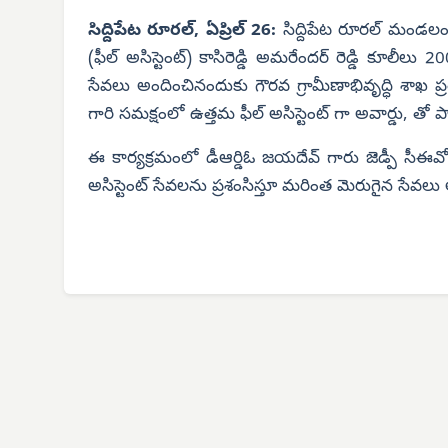
సిద్దిపేట రూరల్, ఏప్రిల్ 26:
సిద్దిపేట రూరల్ మండల
(ఫీల్ అసిస్టెంట్) కాసిరెడ్డి అమరేందర్ రెడ్డి కూల
సేవలు అందించినందుకు గౌరవ గ్రామీణాభివృద్ధి శాఖ ప్రత్
గారి సమక్షంలో ఉత్తమ ఫీల్ అసిస్టెంట్ గా అవార్డ
ఈ కార్యక్రమంలో డీఆర్డిఓ జయదేవ్ గారు జెడ్పీ సీఈవో 
అసిస్టెంట్ సేవలను ప్రశంసిస్తూ మరింత మెరుగైన సేవలు