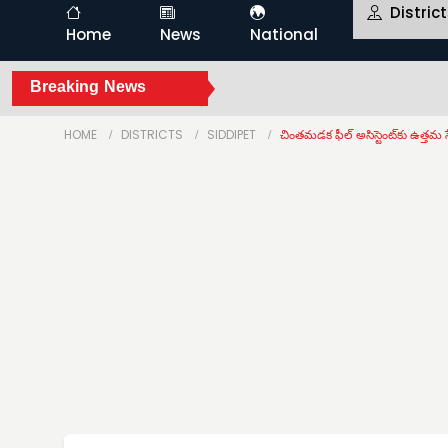
Distric
Home
News
National
Breaking News
HOME
DISTRICTS
SIDDIPET
చింతమడక ఫీల్ అసిస్టెంట్‌కు ఉత్తమ స