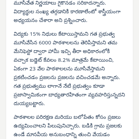
మూసివేత నిర్ణయాలు గైకొనడం సరికాదన్నారు.
విద్యార్థుల సంఖ్య తగ్గడానికి కారణాలేంటో శాస్త్రీయంగా
అధ్యయనం చేశారా అని ప్రశ్నించారు.
విద్యకు 15% నిధులు కేటాయిస్తామని గత ప్రభుత్వ
మూసివేసిన 6000 పాఠశాలలను తెరిపిస్తామని తమ
మేనిఫెస్టో ద్వారా హామీ ఇచ్చి తీరా అధికారంలోకి
వచ్చాక బడ్జెట్ కేవలం 8.2% మాత్రమే కేటాయించి,
ఏకంగా 23 వేల పాఠశాలలను మూసివేస్తామని
ప్రకటించడం ప్రజలను ప్రజలను వచించడమే అన్నారు.
గత ప్రభుత్వము లాగానే నేటి ప్రభుత్వం కూడా
ప్రజాస్వామికంగా బాధ్యతారహితంగా వ్యవహరిస్తున్నదని
దుయ్యబట్టారు.
పాఠశాలల పరిరక్షణ మరియు బలోపేతం కోసం ప్రజలు
ఉద్యమించాలని పిలుపునిచ్చారు. బడికి గ్రామ ప్రజలకు
ఉండే మానవీయ అనుబంధాన్ని తుంచి వేయడం