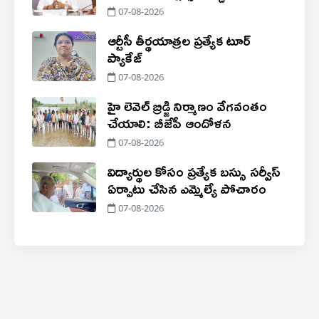
07-08-2026
ఆర్టీసీ తీర్థయాత్రల ప్రత్యేక టూర్
ప్యాకేజ్
07-08-2026
హై లెవెల్ బ్రిడ్జి నిర్మాణం వేగవంతం
చేయాలి: బీజేపీ ఆందోళన
07-08-2026
విద్యార్థుల కోసం ప్రత్యేక బస్సు సర్వీస్
ఏర్పాటు చేసిన ఎమ్మెల్యే పోచారం
07-08-2026