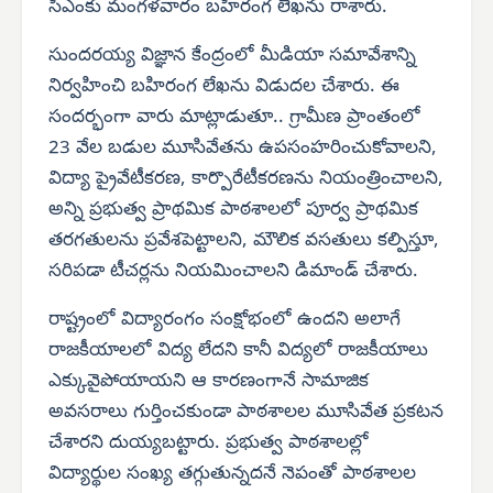
సీఎంకు మంగళవారం బహిరంగ లేఖను రాశారు.
సుందరయ్య విజ్ఞాన కేంద్రంలో మీడియా సమావేశాన్ని
నిర్వహించి బహిరంగ లేఖను విడుదల చేశారు. ఈ
సందర్భంగా వారు మాట్లాడుతూ.. గ్రామీణ ప్రాంతంలో
23 వేల బడుల మూసివేతను ఉపసంహరించుకోవాలని,
విద్యా ప్రైవేటీకరణ, కార్పొరేటీకరణను నియంత్రించాలని,
అన్ని ప్రభుత్వ ప్రాథమిక పాఠశాలలో పూర్వ ప్రాథమిక
తరగతులను ప్రవేశపెట్టాలని, మౌలిక వసతులు కల్పిస్తూ,
సరిపడా టీచర్లను నియమించాలని డిమాండ్ చేశారు.
రాష్ట్రంలో విద్యారంగం సంక్షోభంలో ఉందని అలాగే
రాజకీయాలలో విద్య లేదని కానీ విద్యలో రాజకీయాలు
ఎక్కువైపోయాయని ఆ కారణంగానే సామాజిక
అవసరాలు గుర్తించకుండా పాఠశాలల మూసివేత ప్రకటన
చేశారని దుయ్యబట్టారు. ప్రభుత్వ పాఠశాలల్లో
విద్యార్థుల సంఖ్య తగ్గుతున్నదనే నెపంతో పాఠశాలల