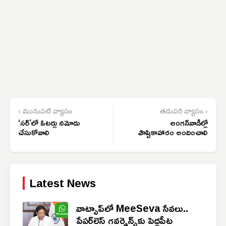
‹ మునుపటి వ్యాసం
తదుపరి వ్యాసం ›
‘సర్’లో ఓటర్లు నమోదు
అంగన్‌వాడీల్లో
చేసుకోవాలి
పౌష్టికాహారం అందించాలి
Latest News
వాట్సాప్‌లో MeeSeva సేవలు..
పేపర్‌లెస్ గవర్నెన్స్‌కు పెద్దపీట