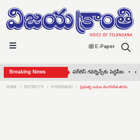
E-Paper
ట్సాప్‌లో MeeSeva సేవలు.. పేపర్‌లెస్ గవర్నెన్స్‌కు పెద్దపీట •
Breaking News
ఆర్టీసీ త
HOME
DISTRICTS
HYDERABAD
ప్రభుత్వ బడుల మూసివేత తగదు