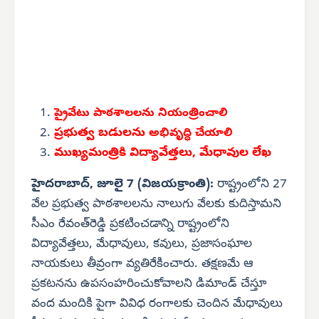
ప్రైవేటు పాఠశాలలను
నియంత్రించాలి
ప్రభుత్వ బడులను
అభివృద్ధి చేయాలి
ముఖ్యమంత్రికి విద్యావేత్తలు, మేధావుల లేఖ
హైదరాబాద్, జూలై 7 (విజయక్రాంతి):
రాష్ట్రంలోని 27
వేల ప్రభుత్వ పాఠశాలలను నాలుగు వేలకు కుదిస్తామని
సీఎం రేవంత్‌రెడ్డి ప్రకటించడాన్ని రాష్ట్రంలోని
విద్యావేత్తలు, మేధావులు, కవులు, ప్రజాసంఘాల
నాయకులు తీవ్రంగా వ్యతిరేకించారు. తక్షణమే ఆ
ప్రకటనను ఉపసంహరించుకోవాలని డిమాండ్ చేస్తూ
వంద మందికి పైగా వివిధ రంగాలకు చెందిన మేధావులు