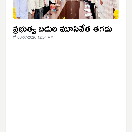
ప్రభుత్వ బడుల మూసివేత తగదు
08-07-2026 12:34 AM