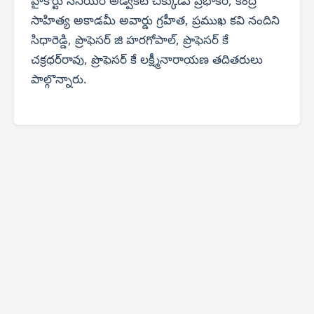
హైకోర్టు సీనియర్ అడ్వకేట్ చిక్కుడు ప్రభాకర్, కేంద్ర
సాహిత్య అకాడమీ అవార్డు గ్రహీత, ప్రముఖ కవి నందిని
సిధారెడ్డి, ప్రొఫెసర్ జి హరగోపాల్, ప్రొఫెసర్ కే
చక్రధర్‌రావు, ప్రొఫెసర్ కే లక్ష్మీనారాయణ తదితరులు
పాల్గొన్నారు.