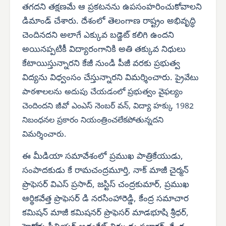
తగదని తక్షణమే ఆ ప్రకటనను ఉపసంహరించుకోవాలని
డిమాండ్ చేశారు. దేశంలో తెలంగాణ రాష్ట్రం అభివృద్ధి
చెందినదని అలాగే ఎక్కువ బడ్జెట్ కలిగి ఉందని
అయినప్పటికీ విద్యారంగానికి అతి తక్కువ నిధులు
కేటాయిస్తున్నారని కేజీ నుండి పీజీ వరకు ప్రభుత్వ
విద్యను విధ్వంసం చేస్తున్నారని విమర్శించారు.
ప్రైవేటు
పాఠశాలలను అదుపు చేయడంలో ప్రభుత్వం వైఫల్యం
చెందిందని జీవో ఎంఎస్ నెంబర్ వన్, విద్యా హక్కు 1982
నిబంధనల ప్రకారం నియంత్రించలేకపోతున్నదని
విమర్శించారు.
ఈ మీడియా సమావేశంలో ప్రముఖ పాత్రికేయుడు,
సంపాదకుడు కే రామచంద్రమూర్తి, నాక్ మాజీ చైర్మన్
ప్రొఫెసర్ విఎస్ ప్రసాద్, జస్టిస్ చంద్రకుమార్, ప్రముఖ
ఆర్థికవేత్త ప్రొఫెసర్ డి నరసింహారెడ్డి, కేంద్ర సమాచార
కమిషన్ మాజీ కమిషనర్ ప్రొఫెసర్ మాడభూషి శ్రీధర్,