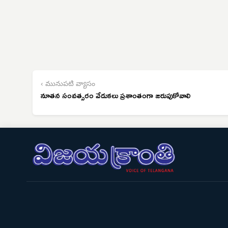
‹ మునుపటి వ్యాసం
నూతన సంవత్సరం వేడుకలు ప్రశాంతంగా జరుపుకోవాలి