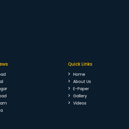
News
Quick Links
bad
Home
al
About Us
agar
E-Paper
bad
Gallery
mam
Videos
da