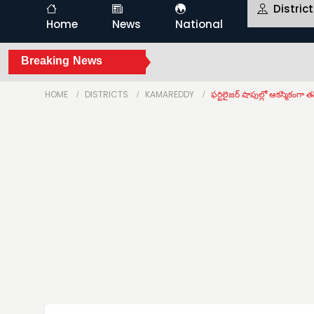
Distric
Home
News
National
Breaking News
HOME
DISTRICTS
KAMAREDDY
ఫర్టిలైజర్ షాపుల్లో ఆకస్మికంగా తని