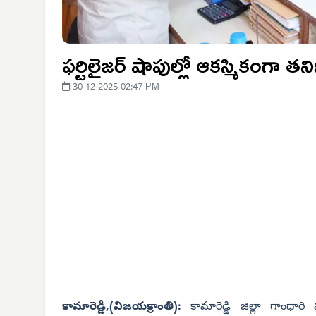
ఫర్టిలైజర్ షాపుల్లో ఆకస్మికంగా తనిఖీ
30-12-2025 02:47 PM
కామారెడ్డి,(విజయక్రాంతి):
కామారెడ్డి జిల్లా గాంధారి