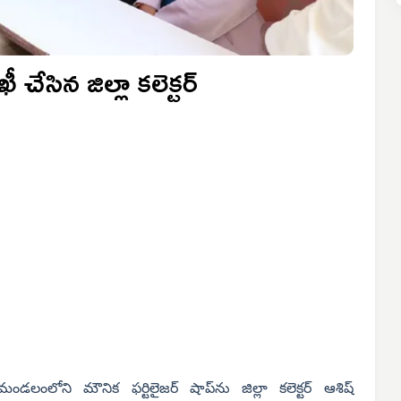
 చేసిన జిల్లా కలెక్టర్
 మండలంలోని మౌనిక ఫర్టిలైజర్ షాప్‌ను జిల్లా కలెక్టర్ ఆశిష్