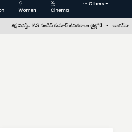
Others
on
Women
Cinema
శిక్ష విధిస్తే.. IAS సందీప్‌ కుమార్‌ జీవితకాలం జైల్లోనే •
అంగన్‌వాడీలో త