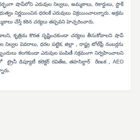
గా షాప్‌లోని ఎరువుల నిల్వలు, అమ్మకాలు, రికార్డులు, స్టాక్
ు ప్రభుత్వం నిర్ణయించిన ధరలకే ఎరువులు విక్రయించాలన్నారు. అక్రమ
మకాలు చేస్తే కఠిన చర్యలు తప్పవని హెచ్చరించారు.
ి, కృత్రిమ కొరత సృష్టించకుండా చర్యలు తీసుకోవాలని షాప్
వల వివరాలు, ధరల పట్టిక, జిల్లా , రాష్ట్ర టోల్‌ఫ్రీ నంబర్లను
 ఇబ్బందులు కలగకుండా ఎరువుల పంపిణీ సక్రమంగా నిర్వహించాలని
ో ట్రైనీ డిప్యూటీ కలెక్టర్ రవితేజ, తహసిల్దార్ రేణుక , AEO
నారు.