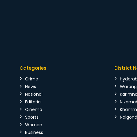
Categories
District 
Crime
Hydera
News
Warang
National
Karimn
Editorial
Nizama
Cinema
Kham
Sports
Nalgon
Women
Business