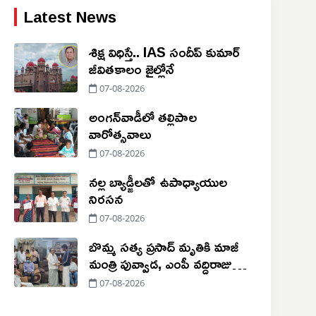
Latest News
శిక్ష విధిస్తే.. IAS సందీప్‌ కుమార్‌
జీవితకాలం జైల్లోనే
07-08-2026
అంగన్‌వాడీలో తల్లిపాల
వారోత్సవాలు
07-08-2026
నల్ల బ్యాడ్జీలతో ఉపాధ్యాయుల
నిరసన
07-08-2026
బొమ్మ సత్య ప్రసాద్ మృతికి మాజీ
మంత్రి పువ్వాడ, ఎంపీ వద్దిరాజు
సంతాపం
07-08-2026