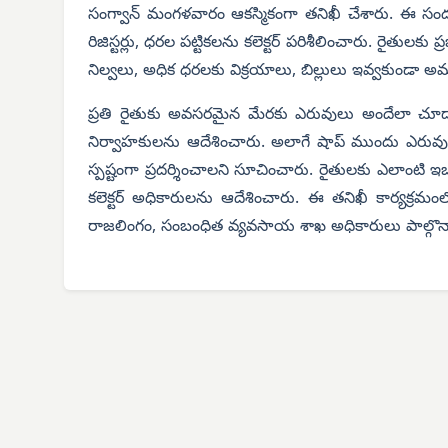
సంగ్వాన్
మంగళవారం ఆకస్మికంగా తనిఖీ చేశారు. ఈ సందర్భం
రిజిస్టర్లు, ధరల పట్టికలను కలెక్టర్ పరిశీలించారు. రైతులక
నిల్వలు, అధిక ధరలకు విక్రయాలు, బిల్లులు ఇవ్వకుండా అమ్
ప్రతి రైతుకు అవసరమైన మేరకు ఎరువులు అందేలా చూడాలన
నిర్వాహకులను ఆదేశించారు. అలాగే షాప్ ముందు ఎరువుల నిల్
స్పష్టంగా ప్రదర్శించాలని సూచించారు. రైతులకు ఎలాంటి
కలెక్టర్ అధికారులను ఆదేశించారు. ఈ తనిఖీ కార్యక్రమంల
రాజలింగం, సంబంధిత వ్యవసాయ శాఖ అధికారులు పాల్గొన్