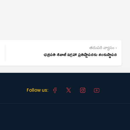
తదుపరి వ్యాసం ›
ఛత్రపతి శివాజీ విగ్రహా ప్రతిష్టాపనకు శంకుస్థాపన
Follow us: