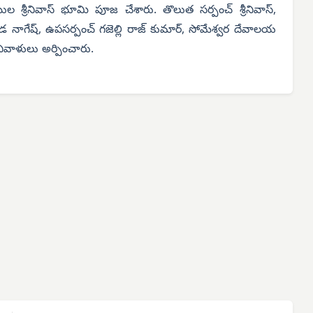
ల శ్రీనివాస్ భూమి పూజ చేశారు. తొలుత సర్పంచ్ శ్రీనివాస్,
వాడ నాగేష్, ఉపసర్పంచ్ గజెల్లి రాజ్ కుమార్, సోమేశ్వర దేవాలయ
 నివాళులు అర్పించారు.