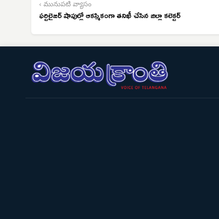
‹ మునుపటి వ్యాసం
ఫర్టిలైజర్ షాపుల్లో ఆకస్మికంగా తనిఖీ చేసిన జిల్లా కలెక్టర్