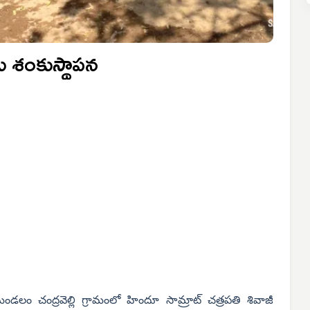
నకు శంకుస్థాపన
ి మండలం చంద్రవెల్లి గ్రామంలో హిందూ సామ్రాట్ చత్రపతి శివాజీ