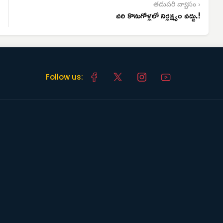
తదుపరి వ్యాసం ›
వరి కొనుగోళ్లలో నిర్లక్ష్యం వద్దు.!
Follow us: