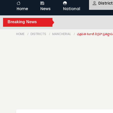
Distric
Home
News
National
Breaking News
HOME
DISTRICTS
MANCHERIAL
ఛత్రపతి శివాజీ విగ్రహా ప్రతిష్ట