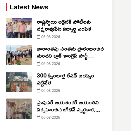
Latest News
రాష్ట్రస్థాయి అథ్లెటిక్ పోటీలకు
ధర్మరావుపేట విద్యార్థి ఎంపిక
06-08-2026
వారాంతపు సంతను ప్రారంభించిన
మంథని బ్లాక్ కాంగ్రెస్ పార్టీ
అధ్యక్షులు
06-08-2026
300 క్వింటాళ్ల రేషన్ బియ్యం
పట్టివేత
06-08-2026
ప్రొఫెసర్ జయశంకర్ జయంతిని
నిర్వహించిన బోధన్ స్వర్ణకార
సంఘం
06-08-2026