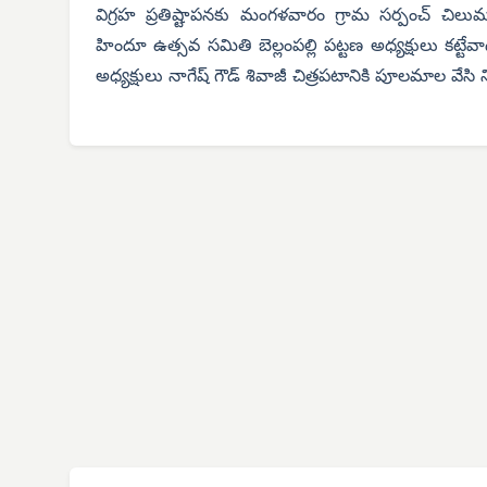
విగ్రహ ప్రతిష్టాపనకు మంగళవారం గ్రామ సర్పంచ్ చిలుము
హిందూ ఉత్సవ సమితి బెల్లంపల్లి పట్టణ అధ్యక్షులు కట్టే
అధ్యక్షులు నాగేష్ గౌడ్ శివాజీ చిత్రపటానికి పూలమాల వేసి