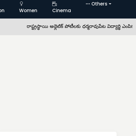
Others
on
Women
Cinema
రాష్ట్రస్థాయి అథ్లెటిక్ పోటీలకు ధర్మరావుపేట విద్యార్థి ఎంపిక •
వారా