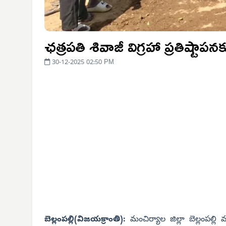
ఛత్రపతి శివాజీ విగ్రహా ప్రతిష్టాప
30-12-2025 02:50 PM
బెల్లంపల్లి(విజయక్రాంతి):
మంచిర్యాల జిల్లా బెల్లంపల్ల