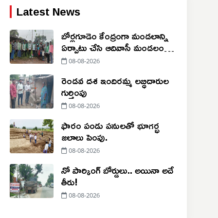
Latest News
బోర్లగూడెం కేంద్రంగా మండలాన్ని
ఏర్పాటు చేసి ఆదివాసీ మండలంగా
ప్రకటించాలి
08-08-2026
రెండవ దశ ఇందిరమ్మ లబ్ధిదారుల
గుర్తింపు
08-08-2026
ఫారం పండు పనులతో భూగర్భ
జలాలు పెంపు.
08-08-2026
నో పార్కింగ్‌ బోర్డులు.. అయినా అదే
తీరు!
08-08-2026