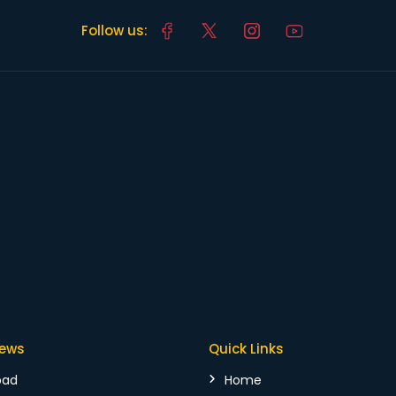
Follow us:
News
Quick Links
bad
Home