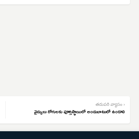
తదుపరి వ్యాసం ›
వైద్యులు రోగులకు పూర్తిస్థాయిలో అందుబాటులో ఉండాలి