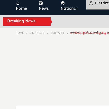
Distric
Home
News
National
Breaking News
HOME
DISTRICTS
SURYAPET
రాజకీయలబ్ధి కోసమే కాలేశ్వరంపై కాం