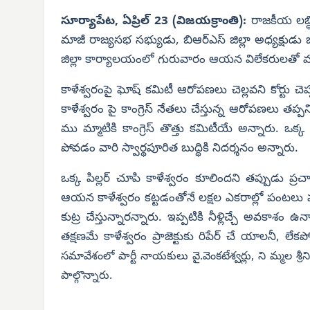
సూర్యాపేట, ఏప్రిల్ 23 (విజయక్రాంతి):
రాజకీయ లబ్ధి
మాజీ రాజ్యసభ సభ్యుడు, బిఆర్‌ఎస్ జిల్లా అధ్యక్షుడు 
జిల్లా కార్యాలయంలో గురువారం ఆయన విలేకరులతో మా
కాళేశ్వరంపై ఘోష్ కమిటీ ఆరోపణలు చెల్లవని కోర్టు చ
కాళేశ్వరం పై కాంగ్రెస్ నేతలు చేస్తున్న ఆరోపణలు త
ము మ్మాటికి కాంగ్రెస్ తొత్తు కమిటీయే అన్నారు. ఒక్క
పోవడం వారి స్వార్థపూరిత బుద్ధికి నిదర్శనం అన్నారు.
ఒక్క పిల్లర్ చూపి కాళేశ్వరం కూలిందని తప్పుడు ప్ర
ఆయన కాళేశ్వరం కట్టడంతోనే లక్షల ఎకరాల్లో పంటలు పుష్
కుట్ర చేస్తున్నారన్నారు. ఇప్పటికి నీళ్లిచ్చే అవకాశం 
తక్షణమే కాళేశ్వరం ప్రాజెక్టుకు రిపేర్ చే యాలనీ, ల
సమావేశంలో పార్టీ నాయకులు వై.వెంకటేశ్వర్లు, ని మ్మల శ్రీన
పాల్గొన్నారు.