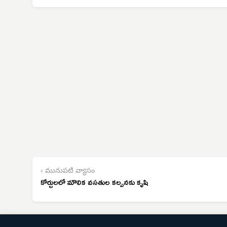
‹ మునుపటి వ్యాసం
కోర్టులలో మౌలిక వసతుల కల్పనకు కృషి