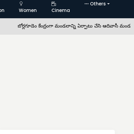
Others
on
Women
Cinema
బోర్లగూడెం కేంద్రంగా మండలాన్ని ఏర్పాటు చేసి ఆదివాసీ మండలంగా 