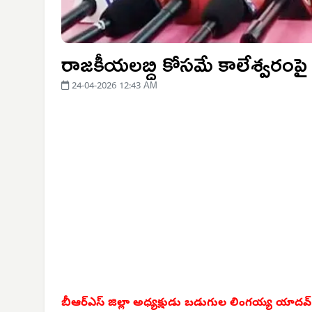
రాజకీయలబ్ధి కోసమే కాలేశ్వరంపై క
24-04-2026 12:43 AM
బీఆర్‌ఎస్ జిల్లా అధ్యక్షుడు బడుగుల లింగయ