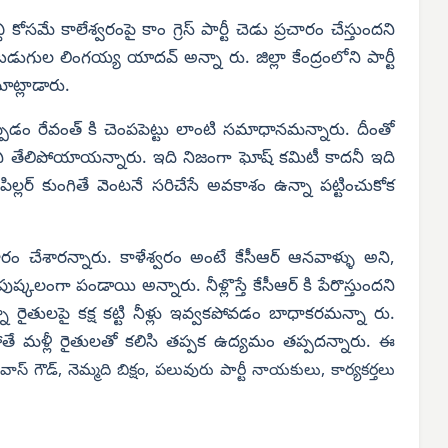
 కోసమే కాలేశ్వరంపై కాం గ్రెస్ పార్టీ చెడు ప్రచారం చేస్తుందని
బడుగుల లింగయ్య యాదవ్ అన్నా రు. జిల్లా కేంద్రంలోని పార్టీ
ట్లాడారు.
ెప్పడం రేవంత్ కి చెంపపెట్టు లాంటి సమాధానమన్నారు. దీంతో
ప్పని తేలిపోయాయన్నారు. ఇది నిజంగా ఘోష్ కమిటీ కాదనీ ఇది
 పిల్లర్ కుంగితే వెంటనే సరిచేసే అవకాశం ఉన్నా పట్టించుకోక
చారం చేశారన్నారు. కాళేశ్వరం అంటే కేసీఆర్ ఆనవాళ్ళు అని,
కలంగా పండాయి అన్నారు. నీళ్లొస్తే కేసీఆర్ కి పేరొస్తుందని
ఉన్నా రైతులపై కక్ష కట్టి నీళ్లు ఇవ్వకపోవడం బాధాకరమన్నా రు.
ేకపోతే మళ్లీ రైతులతో కలిసి తప్పక ఉద్యమం తప్పదన్నారు.
ఈ
ివాస్ గౌడ్, నెమ్మది బిక్షం, పలువురు పార్టీ నాయకులు, కార్యకర్తలు