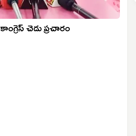
ాంగ్రెస్ చెడు ప్రచారం
్య యాదవ్