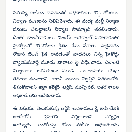
అధికారులకు విన్నవించారు.
సమస్య జటిలం కావడంతో అధికారులు కొద్ది రోజులు
నిర్మాణ పంజలను నిలిపివేశారు. ఈ మధ్య మళ్లీ నిర్మాణ
పనులు చేపట్టాలని నిర్మాణ సామాగ్రిని తరలించారు.
దీంతో కాలనీవాసులు విజయ్ అగర్వాల్ సహకారంతో
హైకోర్టులో కొద్దిరోజుల క్రితం కేసు వేశారు. శుక్రవారం
రోజున బెంచ్ పైకి రావడంతో వాదనలు విన్న హైకోర్టు
న్యాయమూర్తి మూడు వారాలు స్టే విధించారు.
ఎలాంటి
నిర్మాణాలు జరపకుండా మూడు వారాలపాటు యథా
తదంగా ఉంచాలని, కాలనీ వాసుల విజ్ఞప్తిని పరిగణలోకి
తీసుకోవాలని జిల్లా కలెక్టర్, ఆర్టీసీ, మున్సిపల్, ఇతర శాఖల
అధికారులను ఆదేశించారు.
ఈ విషయం తెలుసుకున్న ఆర్టీసీ అధికారులు స్టే కాపి చేతికి
అందేలోపే ప్రహరిని నిర్మించాలని సన్నద్ధం
అయ్యారు.
బందోబస్తు కోసం పోలీసు అధికారులను