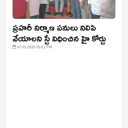
ప్రహరీ నిర్మాణ పనులు నిలిపి
వేయాలని స్టే విధించిన హై కోర్టు
07-02-2026 05:52 PM