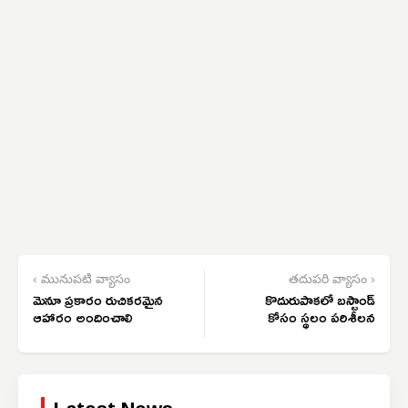
‹ మునుపటి వ్యాసం
తదుపరి వ్యాసం ›
మెనూ ప్రకారం రుచికరమైన
కొదురుపాకలో బస్టాండ్
ఆహారం అందించాలి
కోసం స్థలం పరిశీలన