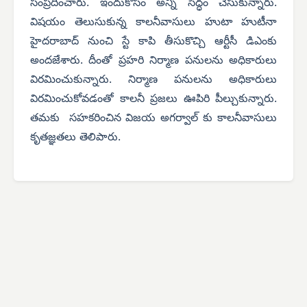
సంప్రదించారు. ఇందుకోసం అన్ని సిద్ధం చేసుకున్నారు.
విషయం తెలుసుకున్న కాలనీవాసులు హుటా హుటీనా
హైదరాబాద్ నుంచి స్టే కాపి తీసుకొచ్చి ఆర్టీసీ డిఎంకు
అందజేశారు. దీంతో ప్రహరి నిర్మాణ పనులను అధికారులు
విరమించుకున్నారు. నిర్మాణ పనులను అధికారులు
విరమించుకోవడంతో కాలనీ ప్రజలు ఊపిరి పీల్చుకున్నారు.
తమకు సహకరించిన విజయ అగర్వాల్ కు కాలనీవాసులు
కృతజ్ఞతలు తెలిపారు.