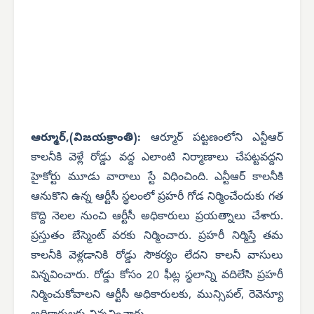
ఆర్మూర్,(విజయక్రాంతి):
ఆర్మూర్ పట్టణంలోని ఎన్టీఆర్
కాలనీకి వెళ్లే రోడ్డు వద్ద ఎలాంటి నిర్మాణాలు చేపట్టవద్దని
హైకోర్టు మూడు వారాలు స్టే విధించింది. ఎన్టీఆర్ కాలనీకి
ఆనుకొని ఉన్న ఆర్టీసీ స్థలంలో ప్రహరీ గోడ నిర్మించేందుకు గత
కొద్ది నెలల నుంచి ఆర్టీసీ అధికారులు ప్రయత్నాలు చేశారు.
ప్రస్తుతం బేస్మెంట్ వరకు నిర్మించారు. ప్రహరీ నిర్మిస్తే తమ
కాలనీకి వెళ్లడానికి రోడ్డు సౌకర్యం లేదని కాలనీ వాసులు
విన్నవించారు. రోడ్డు కోసం 20 ఫీట్ల స్థలాన్ని వదిలేసి ప్రహరీ
నిర్మించుకోవాలని ఆర్టీసీ అధికారులకు, మున్సిపల్, రెవెన్యూ