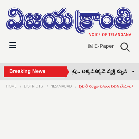
E-Paper
విద్యుత్ తీగలను తాకిన ఇనుప పైపు.. అక్కడికక్కడే వ్యక్తి మృతి •
Breaking News
వర్ష
HOME
DISTRICTS
NIZAMABAD
ప్రహరీ నిర్మాణ పనులు నిలిపి వేయాలని స్టే వ