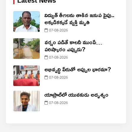
Latest News
విద్యుత్ తీగలను తాకిన ఇనుప పైపు..
అక్కడికక్కడే వ్యక్తి మృతి
07-08-2026
వర్షం పడితే కాలనీ ముంపే…
పరిష్కారం ఎప్పుడు?
07-08-2026
అభివృద్ధి పేరుతో అప్పుల భారమా?
07-08-2026
యాప్రాల్‌లో యువకుడు అదృశ్యం
07-08-2026