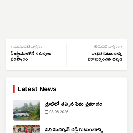
‹ మునుపటి వ్యాసం
తదుపరి వ్యాసం ›
పీఆర్టీయూతోనే సమస్యలు
బాధిత కుటుంబాన్ని
పరిష్కారం
పరామర్శించిన చల్మెడ
Latest News
త్రుటిలో తప్పిన పెను ప్రమాదం
08-08-2026
పెద్ది సుదర్శన్ రెడ్డి కుటుంబాన్ని