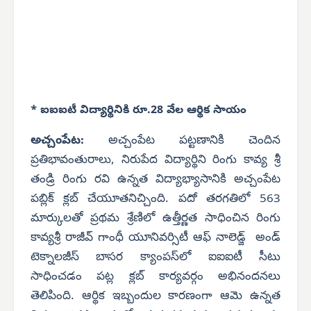
* ఐఐఐటీ విద్యార్థినికి రూ.28 వేల ఆర్థిక సాయం
అచ్చంపేట:
అచ్చంపేట పట్టణానికి చెందిన
ప్రతిభావంతురాలు, నిరుపేద విద్యార్థిని రింగు కావ్య శ్రీ
తండ్రి రింగు రవి ఉన్నత విద్యాభ్యాసానికి అచ్చంపేట
పబ్లిక్ క్లబ్ చేయూతనిచ్చింది. పదో తరగతిలో 563
మార్కులతో ప్రథమ శ్రేణిలో ఉత్తీర్ణత సాధించిన రింగు
కావ్యశ్రీ రాజీవ్ గాంధీ యూనివర్సిటీ ఆఫ్ నాలెడ్జ్ అండ్
టెక్నాలజీస్ బాసర క్యాంపస్‌లో ఐఐఐటీ సీటు
సాధించడం పట్ల క్లబ్ కార్యవర్గం అభినందనలు
తెలిపింది. ఆర్థిక ఇబ్బందుల కారణంగా ఆమె ఉన్నత