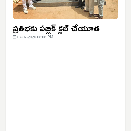
ప్రతిభకు పబ్లిక్ క్లబ్ చేయూత
07-07-2026 08:06 PM