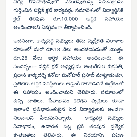
విద్య కొనసాగింపులో ఎదురవుతున్న సమస్యలను
గుర్తించిన పబ్లిక్ క్లబ్ కార్యవర్గం సమావేశంలో విద్యార్థినికి
క్లబ్ తరఫున రూ.10,000 ఆర్థిక సహాయం
అందించాలని ఏకగ్రీవంగా తీర్మానించింది.
అదనంగా, కార్యవర్గ సభ్యులు తమ వ్యక్తిగత విరాళాల
రూపంలో మరో రూ.18 వేలు అందజేయడంతో మొత్తం
రూ.28 వేలు ఆర్థిక సహాయం అందించారు. ఈ
సందర్భంగా పబ్లిక్ క్లబ్ అధ్యక్షుడు అంగిరేకుల బిక్షపతి,
ప్రధాన కార్యదర్శి కనోజు మనోహర్ ప్రసాద్ మాట్లాడుతూ,
ప్రతిభకు ఆర్థిక పరిస్థితులు అడ్డంకి కాకూడదనే ఉద్దేశంతో
ఈ సహాయం అందించామని తెలిపారు. సమాజంలో
ఉన్న దాతలు, సేవాభావం కలిగిన వ్యక్తులు కూడా
ఇలాంటి ప్రతిభావంతులైన పేద విద్యార్థులకు అండగా
నిలవాలని పిలుపునిచ్చారు. కార్యవర్గ సభ్యుల
సేవాభావం, ఉదారత పట్ల క్లబ్ తరఫున ప్రత్యేక
కృతజ్ఞతలు తెలిపారు. ఈ నిర్ణయాన్ని పట్టణ