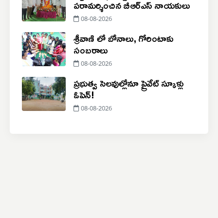
పరామర్శించిన బీఆర్ఎస్ నాయకులు
08-08-2026
శ్రీవాణి లో బోనాలు, గోరింటాకు
సంబరాలు
08-08-2026
ప్రభుత్వ సెలవుల్లోనూ ప్రైవేట్ స్కూళ్లు
ఓపెన్!
08-08-2026