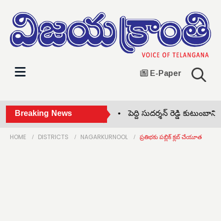
E-Paper
త్రుటిలో తప్పిన పెను ప్రమాదం •
Breaking News
పెద్ది సుదర్శన్ రెడ్డి కుటుంబాన్
HOME
DISTRICTS
NAGARKURNOOL
ప్రతిభకు పబ్లిక్ క్లబ్ చేయూత