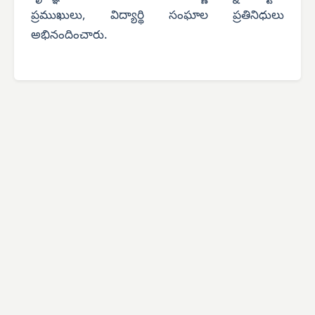
ప్రముఖులు, విద్యార్థి సంఘాల ప్రతినిధులు
అభినందించారు.