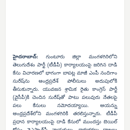
హైదరాబాద్:
గుంటూరు జిల్లా మంగళగిరిలోని
తెలుగుదేశం పార్టీ (టీడీపీ) కార్యాలయంపై జరిగిన దాడి
కేసు విచారణలో భాగంగా బాపట్ల మాజీ ఎంపీ నందిగాం
సురేష్‌ను ఆంధ్రప్రదేశ్ పోలీసులు అదుపులోకి
తీసుకున్నారు. యువజన శ్రామిక రైతు కాంగ్రెస్ పార్టీ
(వైసీపీ)కి చెందిన సురేష్‌తో పాటు పలువురు నేతలపై
పలు కేసులు నమోదయ్యాయి. ఆయన్ను
ఆంధ్రప్రదేశ్‌లోని మంగళగిరికి తరలిస్తున్నారు. టీడీపీ
ప్రధాన కార్యాలయంపై దాడి కేసులో ముందస్తు బెయిల్‌