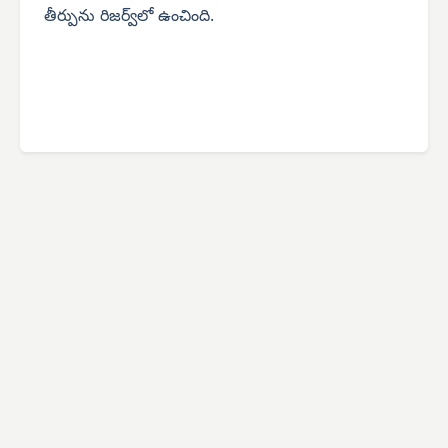
తీర్పును రిజర్వ్‌లో ఉంచింది.