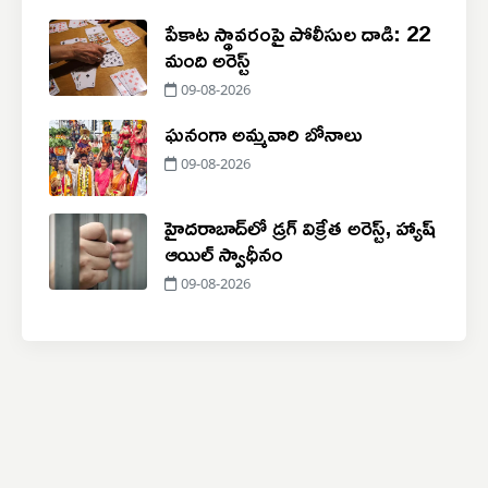
పేకాట స్థావరంపై పోలీసుల దాడి: 22
మంది అరెస్ట్
09-08-2026
ఘనంగా అమ్మవారి బోనాలు
09-08-2026
హైదరాబాద్‌లో డ్రగ్ విక్రేత అరెస్ట్, హ్యాష్
ఆయిల్ స్వాధీనం
09-08-2026