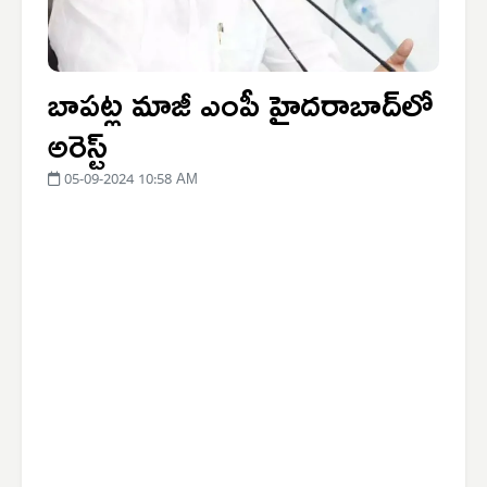
బాపట్ల మాజీ ఎంపీ హైదరాబాద్‌లో
అరెస్ట్‌
05-09-2024 10:58 AM