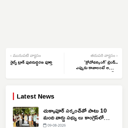
‹ మునుపటి వ్యాసం
తదుపరి వ్యాసం ›
రైల్వే ట్రాక్ పునరుద్ధరణ పూర్తి
‘క్రోనోవర్కింగ్’ ట్రెండ్..
ఎప్పుడు కావాలంటే అప్పుడు
వర్క్..
Latest News
చుక్కాపూర్‌ సర్పంచ్‌తో పాటు 10
మంది వార్డు సభ్యు లు కాంగ్రెస్‌లో
చేరిక
09-08-2026