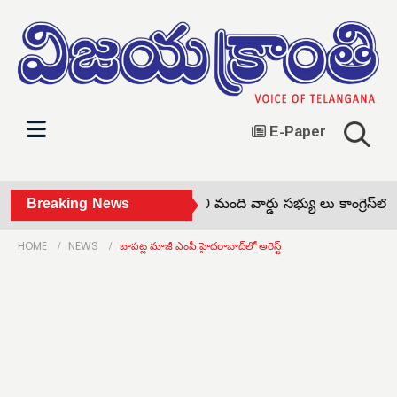
E-Paper
చుక్కాపూర్‌ సర్పంచ్‌తో పాటు 10 మంది వార్డు సభ్యు లు కాంగ్రెస్‌లో చే
Breaking News
HOME
NEWS
బాపట్ల మాజీ ఎంపీ హైదరాబాద్‌లో అరెస్ట్‌