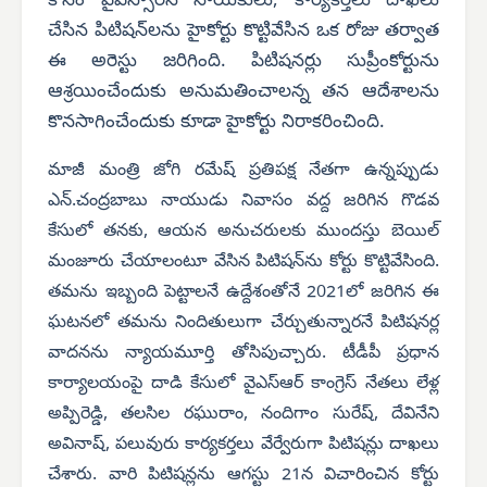
కోసం వైఎస్సార్‌సీ నాయకులు, కార్యకర్తలు దాఖలు
చేసిన పిటిషన్‌లను హైకోర్టు కొట్టివేసిన ఒక రోజు తర్వాత
ఈ అరెస్టు జరిగింది. పిటిషనర్లు సుప్రీంకోర్టును
ఆశ్రయించేందుకు అనుమతించాలన్న తన ఆదేశాలను
కొనసాగించేందుకు కూడా హైకోర్టు నిరాకరించింది.
మాజీ మంత్రి జోగి రమేష్ ప్రతిపక్ష నేతగా ఉన్నప్పుడు
ఎన్.చంద్రబాబు నాయుడు నివాసం వద్ద జరిగిన గొడవ
కేసులో తనకు, ఆయన అనుచరులకు ముందస్తు బెయిల్
మంజూరు చేయాలంటూ వేసిన పిటిషన్‌ను కోర్టు కొట్టివేసింది.
తమను ఇబ్బంది పెట్టాలనే ఉద్దేశంతోనే 2021లో జరిగిన ఈ
ఘటనలో తమను నిందితులుగా చేర్చుతున్నారనే పిటిషనర్ల
వాదనను న్యాయమూర్తి తోసిపుచ్చారు. టీడీపీ ప్రధాన
కార్యాలయంపై దాడి కేసులో వైఎస్ఆర్ కాంగ్రెస్ నేతలు లేళ్ల
అప్పిరెడ్డి, తలసిల రఘురాం, నందిగాం సురేష్, దేవినేని
అవినాష్, పలువురు కార్యకర్తలు వేర్వేరుగా పిటిషన్లు దాఖలు
చేశారు. వారి పిటిషన్లను ఆగస్టు 21న విచారించిన కోర్టు