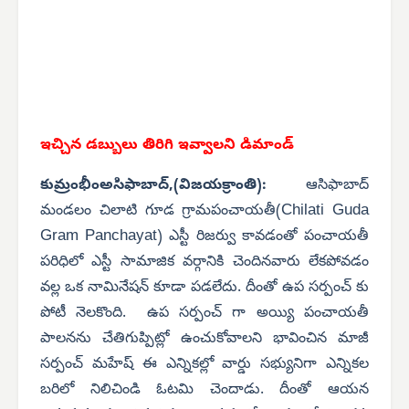
ఇచ్చిన డబ్బులు తిరిగి ఇవ్వాలని డిమాండ్
కుమ్రంభీంఅసిఫాబాద్,(విజయక్రాంతి):
ఆసిఫాబాద్
Chilati Guda
మండలం చిలాటి గూడ గ్రామపంచాయతీ(
Gram Panchayat
) ఎస్టీ రిజర్వు కావడంతో పంచాయతీ
పరిధిలో ఎస్టీ సామాజిక వర్గానికి చెందినవారు లేకపోవడం
వల్ల ఒక నామినేషన్ కూడా పడలేదు. దీంతో ఉప సర్పంచ్ కు
పోటీ నెలకొంది. ఉప సర్పంచ్ గా అయ్యి పంచాయతీ
పాలనను చేతిగుప్పిట్లో ఉంచుకోవాలని భావించిన మాజీ
సర్పంచ్ మహేష్ ఈ ఎన్నికల్లో వార్డు సభ్యునిగా ఎన్నికల
బరిలో నిలిచిండి ఓటమి చెందాడు. దీంతో ఆయన