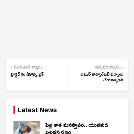
‹ మునుపటి వ్యాసం
తదుపరి వ్యాసం ›
ట్రాక్టర్ ను ఢీకొన్న బైక్
లష్కర్ కార్పొరేషన్ ఏర్పాటు
చేయాల్సిందే
Latest News
పెళ్లి కాక మనస్తాపం.. యువకుడి
బలవన్మరణం