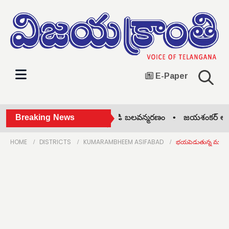
E-Paper
పెళ్లి కాక మనస్తాపం.. యువకుడి బలవన్మరణం •
Breaking News
జయశంకర్ ఆశయాల
HOME
DISTRICTS
KUMARAMBHEEM ASIFABAD
భయపెడుతున్న మాజీ స