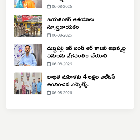
06-08-2026
జయశంకర్ ఆశయాలు
స్ఫూర్తిదాయకం
06-08-2026
దుబ్బపల్లి ఆర్‌ అండ్‌ ఆర్ కాలనీ అభివృద్ధి
పనులను వేగవంతం చేయాలి
06-08-2026
బాధిత మహిళకు 4 లక్షల ఎల్ఓసీ
అందించిన ఎమ్మెల్యే.
06-08-2026