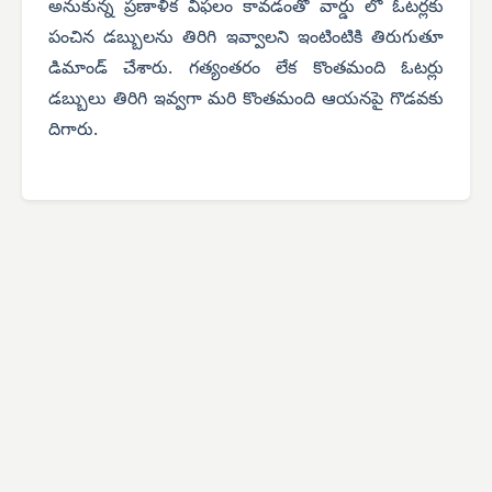
అనుకున్న ప్రణాళిక విఫలం కావడంతో వార్డు లో ఓటర్లకు
పంచిన డబ్బులను తిరిగి ఇవ్వాలని ఇంటింటికి తిరుగుతూ
డిమాండ్ చేశారు. గత్యంతరం లేక కొంతమంది ఓటర్లు
డబ్బులు తిరిగి ఇవ్వగా మరి కొంతమంది ఆయనపై గొడవకు
దిగారు.