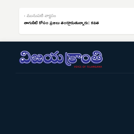
‹ మునుపటి వ్యాసం
తాగునీటి కోసం ప్రజలు తండ్లాడుతున్నారు: కవిత