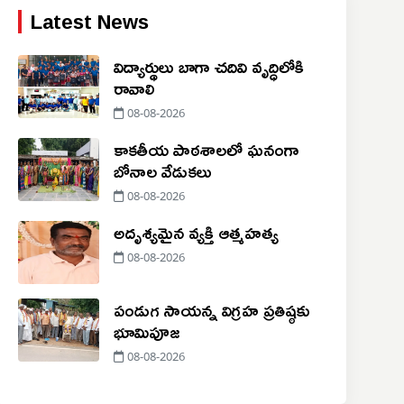
Latest News
విద్యార్థులు బాగా చదివి వృద్ధిలోకి
రావాలి
08-08-2026
కాకతీయ పాఠశాలలో ఘనంగా
బోనాల వేడుకలు
08-08-2026
అదృశ్య‌మైన వ్య‌క్తి ఆత్మ‌హ‌త్య‌
08-08-2026
పండుగ సాయన్న విగ్రహ ప్రతిష్ఠకు
భూమిపూజ
08-08-2026