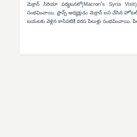
Macron's Syria Visit
మెక్రాన్ సిరియా పర్యటనలో(
సంభవించాయి. ఫ్రాన్స్ అధ్యక్షుడు మెక్రాన్ బస చేసిన హోట
బయటకు వెళ్లిన కాసేపటికే వరస పేలుళ్లు సంభవించాయి. 