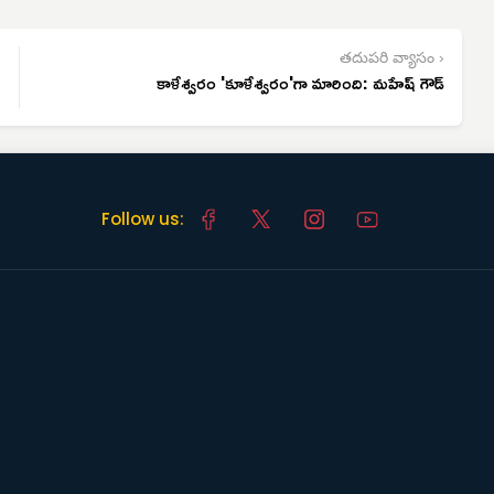
తదుపరి వ్యాసం ›
కాళేశ్వరం 'కూళేశ్వరం'గా మారింది: మహేష్ గౌడ్
Follow us: