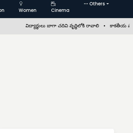
Others
on
Women
Cinema
విద్యార్థులు బాగా చదివి వృద్ధిలోకి రావాలి •
కాకతీయ పాఠశాలలో