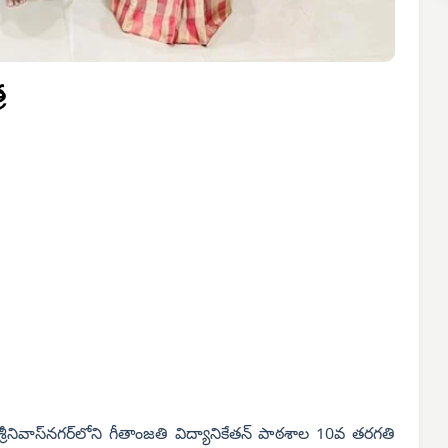
ర
్రీనివాస్‌నగర్‌లోని గీతాంజతి విద్యానికేతన్ పాఠశాల 10వ తరగతి