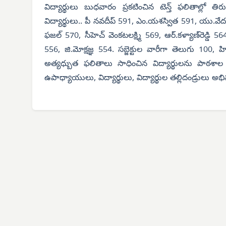
విద్యార్థులు బుధవారం ప్రకటించిన టెన్త్ ఫలితాల్లో 
విద్యార్థులు.. పీ నవదీప్ 591, ఎం.యశస్విత 591, యు.వేదశ్రీ
ఫజల్ 570, సీహెచ్ వెంకటలక్ష్మి 569, ఆర్.కళ్యాణ్‌రెడ్డి 5
556, జి.మోక్షజ్ఞ 554. సబ్జెక్టుల వారీగా తెలుగు 100, 
అత్యధ్బుత ఫలితాలు సాధించిన విద్యార్థులను పాఠశాల కరస
ఉపాధ్యాయులు, విద్యార్థులు, విద్యార్థుల తల్లిదండ్రులు అభ