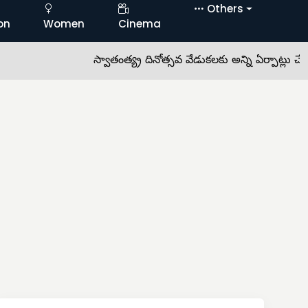
Others
on
Women
Cinema
స్వాతంత్య్ర దినోత్సవ వేడుకలకు అన్ని ఏర్పాట్లు చేయాలి