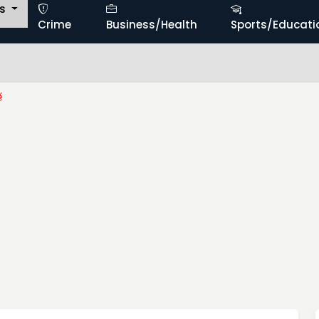
ts
Crime
Business/Health
Sports/Educati
ర