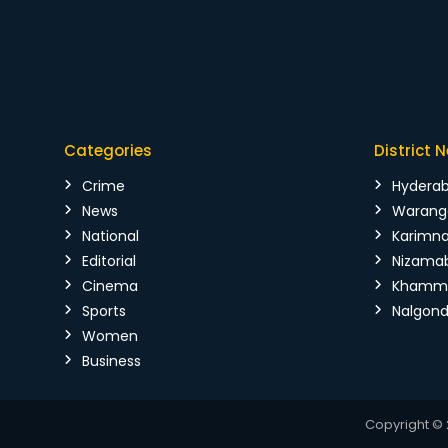
Categories
District 
Crime
Hydera
News
Warang
National
Karimn
Editorial
Nizama
Cinema
Kham
Sports
Nalgon
Women
Business
Copyright © 2