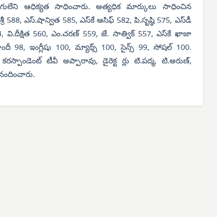
తిరుగులేని ఆధిక్యత సాధించారు. అత్యధిక మార్కులు సాధించిన
 588, ఎస్.షాన్విత 585, ఎస్‌కే ఆసిఫ్ 582, పి.సృష్ఠి 575, ఎస్‌డీ
64, వి.దీక్షిత 560, ఎం.చరణ్ 559, జే. సాత్విక్ 557, ఎస్‌కే ఖాజా
హిందీ 98, ఇంగ్లీషు 100, మ్యాథ్స్ 100, సైన్స్ 99, సోషల్ 100.
్పాండెంట్ టీవీ అప్పారావు, డైరెక్ట ర్లు టి.పద్మ, టి.అరుణ్,
ినందించారు.