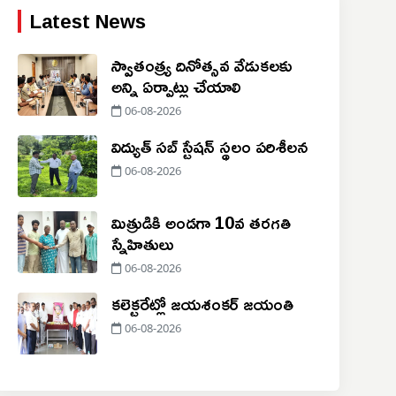
Latest News
స్వాతంత్య్ర దినోత్సవ వేడుకలకు
అన్ని ఏర్పాట్లు చేయాలి
06-08-2026
విద్యుత్ సబ్ స్టేషన్ స్థలం పరిశీలన
06-08-2026
మిత్రుడికి అండగా 10వ తరగతి
స్నేహితులు
06-08-2026
కలెక్టరేట్లో జయశంకర్ జయంతి
06-08-2026