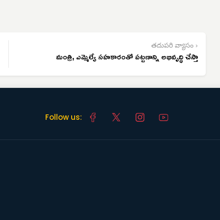
తదుపరి వ్యాసం ›
మంత్రి, ఎమ్మెల్యే సహకారంతో పట్టణాన్ని అభివృద్ధి చేస్తా
Follow us: