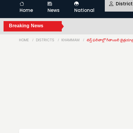
Distric
Home
News
National
Breaking News
HOME
DISTRICTS
KHAMMAM
టెన్త్ ఫలితాల్లో గీతాంజలి జైత్రయాత్