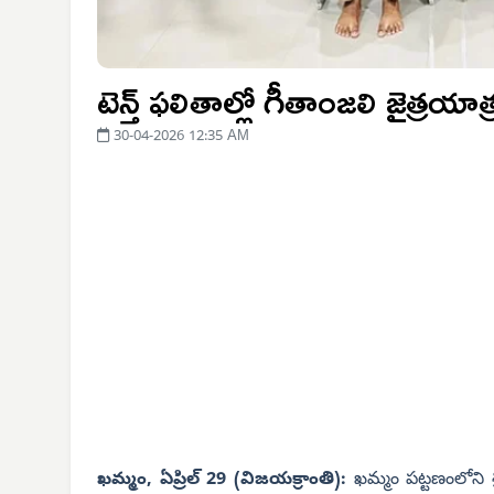
టెన్త్ ఫలితాల్లో గీతాంజలి జైత్రయాత్
30-04-2026 12:35 AM
ఖమ్మం, ఏప్రిల్ 29 (విజయక్రాంతి):
ఖమ్మం పట్టణంలోని శ