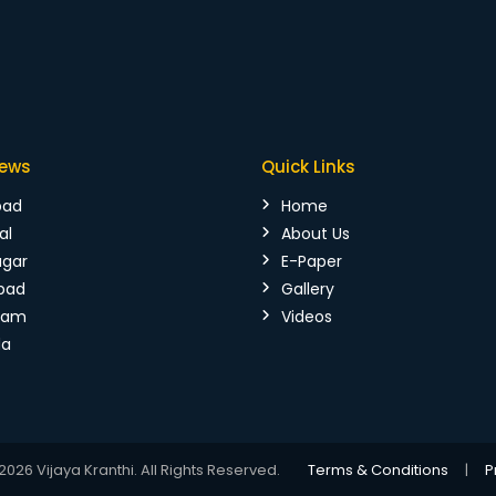
News
Quick Links
bad
Home
al
About Us
agar
E-Paper
bad
Gallery
mam
Videos
da
026 Vijaya Kranthi. All Rights Reserved.
Terms & Conditions
|
P