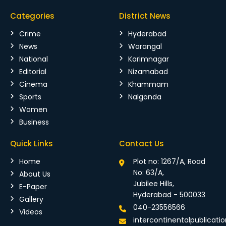
Categories
District News
Crime
Hyderabad
News
Warangal
National
Karimnagar
Editorial
Nizamabad
Cinema
Khammam
Sports
Nalgonda
Women
Business
Quick Links
Contact Us
Home
Plot no: 1267/A, Road
No: 63/A,
About Us
Jubilee Hills,
E-Paper
Hyderabad - 500033
Gallery
040-23556566
Videos
intercontinentalpublicat