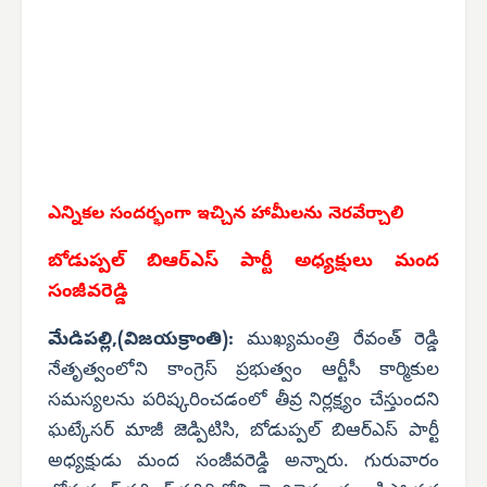
ఎన్నికల సందర్భంగా ఇచ్చిన హామీలను నెరవేర్చాలి
బోడుప్పల్ బిఆర్ఎస్ పార్టీ అధ్యక్షులు మంద
సంజీవరెడ్డి
మేడిపల్లి,(విజయక్రాంతి):
ముఖ్యమంత్రి రేవంత్ రెడ్డి
నేతృత్వంలోని కాంగ్రెస్ ప్రభుత్వం ఆర్టీసీ కార్మికుల
సమస్యలను పరిష్కరించడంలో తీవ్ర నిర్లక్ష్యం చేస్తుందని
ఘట్కేసర్ మాజీ జెడ్పిటిసి, బోడుప్పల్ బిఆర్ఎస్ పార్టీ
అధ్యక్షుడు మంద సంజీవరెడ్డి అన్నారు. గురువారం