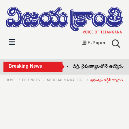
E-Paper
ఆటంకాలు లేకుండా అభివృద్ధి •
Breaking News
డిగ్రీ, నైపుణ్యాలతోనే ఉద్యోగం •
అమ
HOME
DISTRICTS
MEDCHAL MALKAJGIRI
ప్రభుత్వం ఆర్టీసీ కార్మికుల స