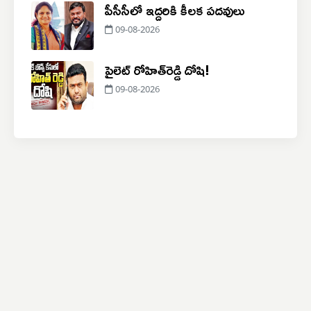
పీసీసీలో ఇద్దరికి కీలక పదవులు
09-08-2026
పైలెట్ రోహిత్‌రెడ్డి దోషి!
09-08-2026