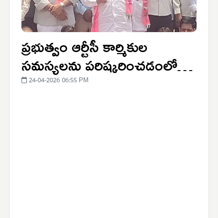
ప్రభుత్వం ఆర్టీసీ కార్మికుల
సమస్యలను పరిష్కరించడంలో
నిర్లక్ష్యం చేస్తుంది
24-04-2026 06:55 PM