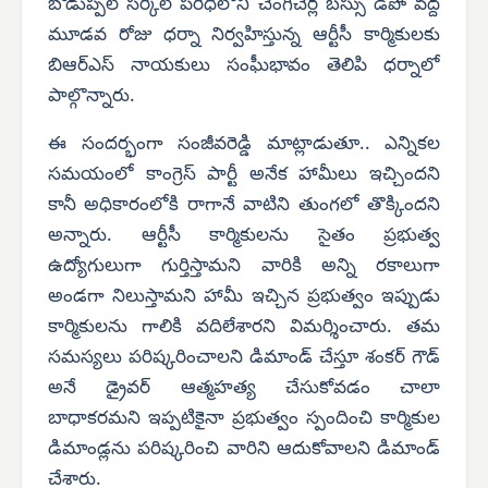
బోడుప్పల్ సర్కిల్ పరిధిలోని చెంగిచెర్ల బస్సు డిపో వద్ద
మూడవ రోజు ధర్నా నిర్వహిస్తున్న ఆర్టీసీ కార్మికులకు
బిఆర్ఎస్ నాయకులు సంఘీభావం తెలిపి ధర్నాలో
పాల్గొన్నారు.
ఈ సందర్భంగా సంజీవరెడ్డి మాట్లాడుతూ.. ఎన్నికల
సమయంలో కాంగ్రెస్ పార్టీ అనేక హామీలు ఇచ్చిందని
కానీ అధికారంలోకి రాగానే వాటిని తుంగలో తొక్కిందని
అన్నారు. ఆర్టీసీ కార్మికులను సైతం ప్రభుత్వ
ఉద్యోగులుగా గుర్తిస్తామని వారికి అన్ని రకాలుగా
అండగా నిలుస్తామని హామీ ఇచ్చిన ప్రభుత్వం ఇప్పుడు
కార్మికులను గాలికి వదిలేశారని విమర్శించారు. తమ
సమస్యలు పరిష్కరించాలని డిమాండ్ చేస్తూ శంకర్ గౌడ్
అనే డ్రైవర్ ఆత్మహత్య చేసుకోవడం చాలా
బాధాకరమని ఇప్పటికైనా ప్రభుత్వం స్పందించి కార్మికుల
డిమాండ్లను పరిష్కరించి వారిని ఆదుకోవాలని డిమాండ్
చేశారు.