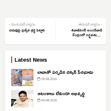
‹ మునుపటి వ్యాసం
తదుపరి వ్యాసం ›
చదువుపై ప్రత్యేక శ్రద్ధ పెట్టాలి
శివాజీనగర్ అంగన్‌వాడి
కేంద్రంలో గర్భవతులకు
సీమంతం
Latest News
లావాతో ఏర్పడిన దక్కన్ పీఠభూమి
09-08-2026
ఆటంకాలు లేకుండా అభివృద్ధి
09-08-2026