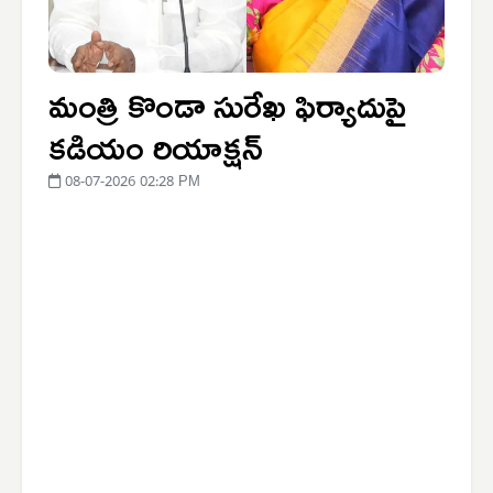
మంత్రి కొండా సురేఖ ఫిర్యాదుపై
కడియం రియాక్షన్
08-07-2026 02:28 PM