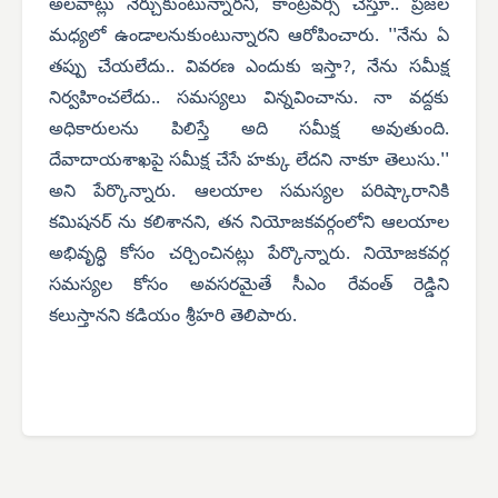
అలవాట్లు నేర్చుకుంటున్నారని, కాంట్రవర్సీ చేస్తూ.. ప్రజల
మధ్యలో ఉండాలనుకుంటున్నారని ఆరోపించారు. ''నేను ఏ
తప్పు చేయలేదు.. వివరణ ఎందుకు ఇస్తా?, నేను సమీక్ష
నిర్వహించలేదు.. సమస్యలు విన్నవించాను. నా వద్దకు
అధికారులను పిలిస్తే అది సమీక్ష అవుతుంది.
దేవాదాయశాఖపై సమీక్ష చేసే హక్కు లేదని నాకూ తెలుసు.''
అని పేర్కొన్నారు. ఆలయాల సమస్యల పరిష్కారానికి
కమిషనర్ ను కలిశానని, తన నియోజకవర్గంలోని ఆలయాల
అభివృద్ధి కోసం చర్చించినట్లు పేర్కొన్నారు. నియోజకవర్గ
సమస్యల కోసం అవసరమైతే సీఎం రేవంత్ రెడ్డిని
కలుస్తానని
కడియం శ్రీహరి
తెలిపారు.