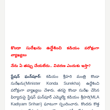
కొండా సురేఖను ఉద్దేశించి
కడియం
పరోక్షంగా
వ్యాఖ్యలు
నేను ఏ తప్పు చేయలేదు.. వివరణ ఎందుకు ఇస్తా?
స్టేషన్ ఘన్‌పూర్
:
కడియం శ్రీహరి మంత్రి కొండా
Minister Konda Surekha
సురేఖను(
) ఉద్దేశించి
పరోక్షంగా వ్యాఖ్యలు చేశారు.
తనపై
కొండా సురేఖ చేసిన
MLA
ఫిర్యాదుపై స్టేషన్ ఘన్‌పూర్ ఎమ్మెల్యే కడియం శ్రీహరి(
Kadiyam Srihari
) ఘాటుగా స్పందించారు.
కొందరు కొత్త