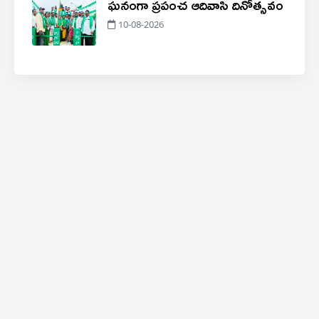
ఘనంగా ప్రపంచ ఆదివాసి దినోత్సవం
10-08-2026