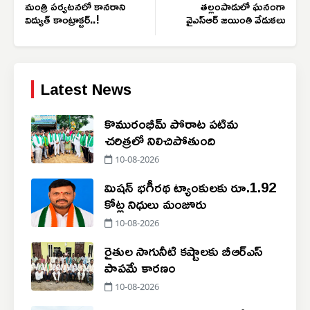
మంత్రి పర్యటనలో కానరాని
తల్లంపాడులో ఘనంగా
విద్యుత్ కాంట్రాక్టర్..!
వైఎస్ఆర్ జయింతి వేడుకలు
Latest News
కొమురంభీమ్ పోరాట పటిమ
చరిత్రలో నిలిచిపోతుంది
10-08-2026
మిషన్ భగీరథ ట్యాంకులకు రూ.1.92
కోట్ల నిధులు మంజూరు
10-08-2026
రైతుల సాగునీటి కష్టాలకు బీఆర్‌ఎస్
పాపమే కారణం
10-08-2026