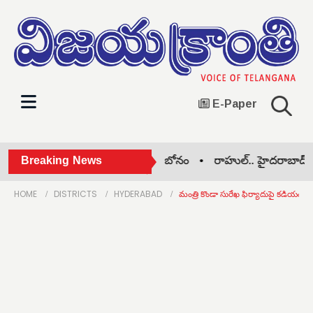
E-Paper
జోడు పదవులపై కినుక! •
Breaking News
భక్తి బోనం •
రాహుల్.. హైదరాబాద్ ఎప్ప
HOME
DISTRICTS
HYDERABAD
మంత్రి కొండా సురేఖ ఫిర్యాదుపై కడియం రియ