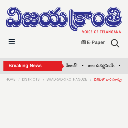
E-Paper
ఇందిరమ్మ ఇండ్లు.. రేవంత్ గేమ్ చేంజర్! •
Breaking News
జల ఉద్యమమే •
నిధుల
HOME
DISTRICTS
BHADRADRI KOTHAGUDE
బీజేపీలో భారీ మార్పులకు 