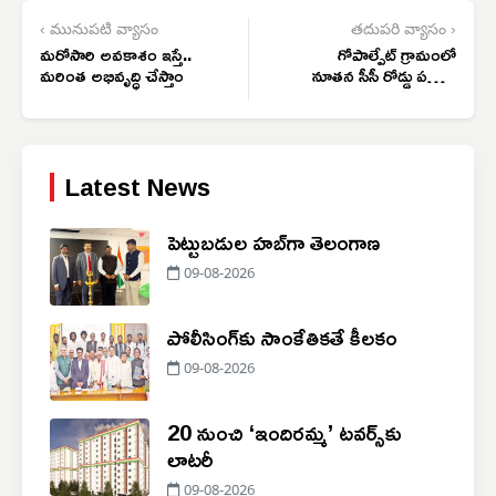
‹ మునుపటి వ్యాసం
తదుపరి వ్యాసం ›
మరోసారి అవకాశం ఇస్తే..
గోపాల్పేట్ గ్రామంలో
మరింత అభివృద్ధి చేస్తాం
నూతన సీసీ రోడ్డు పనులు
ప్రారంభం
Latest News
పెట్టుబడుల హబ్‌గా తెలంగాణ
09-08-2026
పోలీసింగ్‌కు సాంకేతికతే కీలకం
09-08-2026
20 నుంచి ‘ఇందిరమ్మ’ టవర్స్‌కు
లాటరీ
09-08-2026