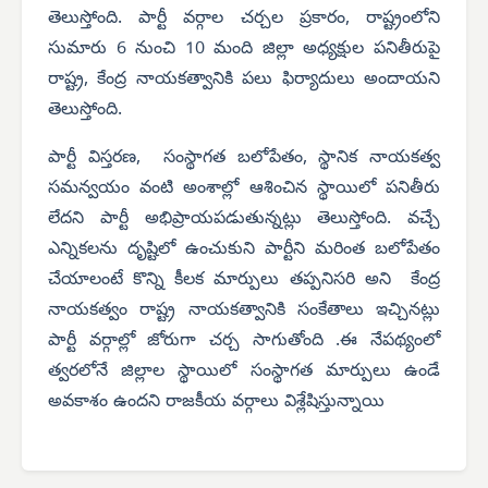
తెలుస్తోంది.
పార్టీ వర్గాల చర్చల ప్రకారం, రాష్ట్రంలోని
సుమారు 6 నుంచి 10 మంది జిల్లా అధ్యక్షుల పనితీరుపై
రాష్ట్ర, కేంద్ర నాయకత్వానికి పలు ఫిర్యాదులు అందాయని
తెలుస్తోంది.
పార్టీ విస్తరణ, సంస్థాగత బలోపేతం, స్థానిక నాయకత్వ
సమన్వయం వంటి అంశాల్లో ఆశించిన స్థాయిలో పనితీరు
లేదని పార్టీ అభిప్రాయపడుతున్నట్లు తెలుస్తోంది. వచ్చే
ఎన్నికలను దృష్టిలో ఉంచుకుని పార్టీని మరింత బలోపేతం
చేయాలంటే కొన్ని కీలక మార్పులు తప్పనిసరి అని కేంద్ర
నాయకత్వం రాష్ట్ర నాయకత్వానికి సంకేతాలు ఇచ్చినట్లు
పార్టీ వర్గాల్లో జోరుగా చర్చ సాగుతోంది .ఈ నేపథ్యంలో
త్వరలోనే జిల్లాల స్థాయిలో సంస్థాగత మార్పులు ఉండే
అవకాశం ఉందని రాజకీయ వర్గాలు విశ్లేషిస్తున్నాయి