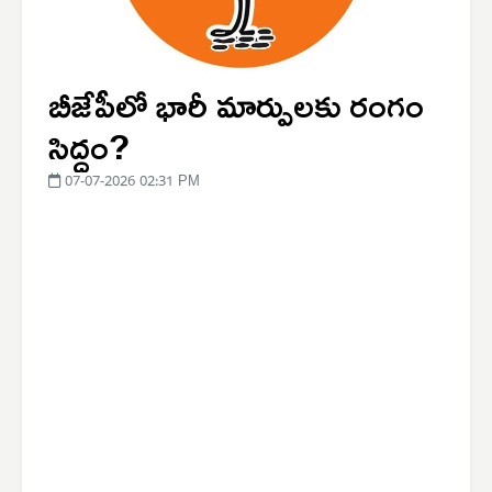
బీజేపీలో భారీ మార్పులకు రంగం
సిద్ధం?
07-07-2026 02:31 PM