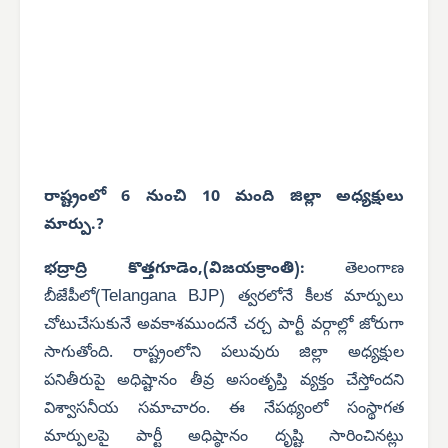
రాష్ట్రంలో 6 నుంచి 10 మంది జిల్లా అధ్యక్షులు
మార్పు.?
భద్రాద్రి కొత్తగూడెం,
(విజయక్రాంతి):
తెలంగాణ
Telangana BJP
బీజేపీలో(
) త్వరలోనే కీలక మార్పులు
చోటుచేసుకునే అవకాశముందనే చర్చ పార్టీ వర్గాల్లో జోరుగా
సాగుతోంది. రాష్ట్రంలోని పలువురు జిల్లా అధ్యక్షుల
పనితీరుపై అధిష్టానం తీవ్ర అసంతృప్తి వ్యక్తం చేస్తోందని
విశ్వాసనీయ సమాచారం. ఈ నేపథ్యంలో సంస్థాగత
మార్పులపై పార్టీ అధిష్ఠానం దృష్టి సారించినట్లు