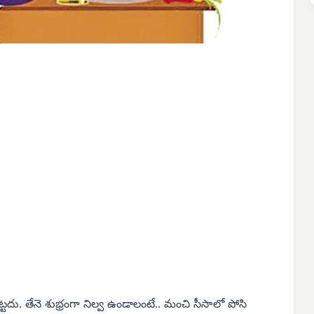
పట్టదు. తేనె శుభ్రంగా నిల్వ ఉండాలంటే.. మంచి సీసాలో పోసి