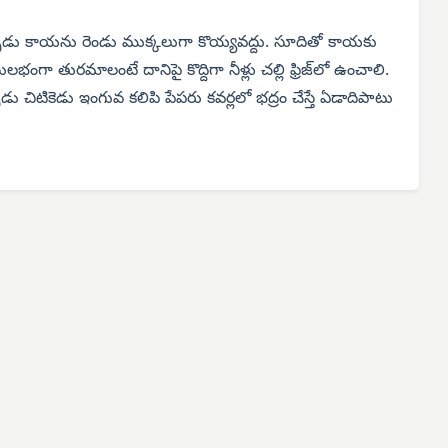
ుడు కాయను రెండు ముక్కలుగా కొయ్యవద్దు. సూదితో కాయకు
లభంగా తురమాలంటే దానిపై కొద్దిగా నీళ్లు చల్లి ఫ్రిజ్‌లో ఉంచాలి.
డు చిటికెడు ఇంగువ కలిపి పేపరు కవర్లలో భద్రం చేస్తే ఏడాదిపాటు