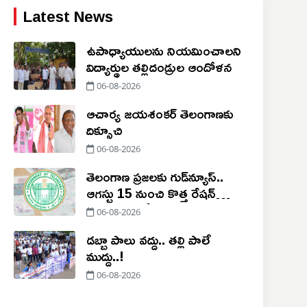
Latest News
ఉపాధ్యాయులను నియమించాలని
విద్యార్థుల తల్లిదండ్రుల ఆందోళన
06-08-2026
ఆచార్య జయశంకర్ తెలంగాణకు
దిక్సూచి
06-08-2026
తెలంగాణ ప్రజలకు గుడ్‌న్యూస్..
ఆగస్టు 15 నుంచి కొత్త రేషన్
కార్డుల పంపిణీ
06-08-2026
డబ్బా పాలు వద్దు.. తల్లి పాలే
ముద్దు..!
06-08-2026