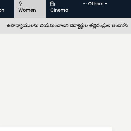
Others
on
Women
Cinema
ధ్యాయులను నియమించాలని విద్యార్థుల తల్లిదండ్రుల ఆందోళన •
ఆచ