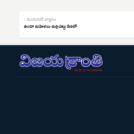
‹ మునుపటి వ్యాసం
తండా మహిళలు మర్రిచెట్టు నీడలో