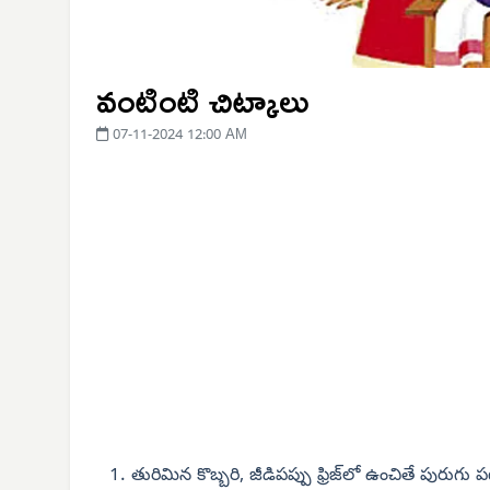
వంటింటి చిట్కాలు
07-11-2024 12:00 AM
తురిమిన కొబ్బరి, జీడిపప్పు ఫ్రిజ్‌లో ఉంచితే పురుగు 