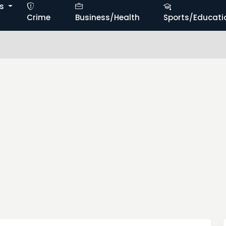
ts
Crime
Business/Health
Sports/Educati
ఉపా