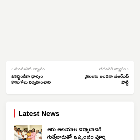
‹ మునుపటి వ్యాసం
తదుపరి వ్యాసం ›
పకడ్బందీగా ధాన్యం
రైతులకు అండగా బీఆర్‌ఎస్
కొనుగోలు నిర్వహించాలి
పార్టీ
Latest News
ఆరు ఆలయాల నిర్మాణానికి
గుత్తేదారుతో ఒప్పందం పూర్తి