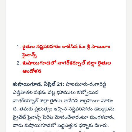
రైతుల నష్టపరిహారం కాజేసిన ఓం శ్రీ సాయిరాం
ఫైనాన్స్
కుషాయిగూడలో నాగర్‌కర్నూల్ జిల్లా రైతుల
ఆందోళన
కుషాయిగూడ, ఏప్రిల్ 21:
పాలమూరు-రంగారెడ్డి
ఎత్తిపోతల పథకం వల్ల భూములు కోల్పోయిన
నాగర్‌కర్నూల్ జిల్లా రైతుల ఆవేదన ఆగ్రహంగా మారిం
ది. తమకు ప్రభుత్వం ఇచ్చిన నష్టపరిహారం డబ్బులను
ప్రైవేట్ ఫైనాన్స్ పేరిట మోసంచేశారంటూ మంగళవారం
వారు కుషాయిగూడలో పెద్దఎత్తున ధర్నాకు దిగారు.