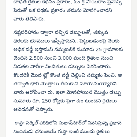
బాధిత రైతుల కథనం ప్రకారం, ఓం శ్రీ సాయిరాం ఫైనాన్స్
పేరుతో ఒక పథకం ప్రకారం తమను మోసగించారని
వారు తెలిపారు.
నష్టపరిహారం ద్వారా వచ్చిన డబ్బులతో, తక్కువ
ధరలకు భూములు ఇప్పిస్తామని.. పెట్టుబడులపై నెలకు
అధిక వడ్డీ ఇస్తామని నమ్మబలికి సుమారు 25 గ్రామాలకు
చెందిన 2,500 నుంచి 3,000 మంది రైతుల నుంచి
విడతల వారీగా నిందితులు డబ్బులు సేకరించారు.
కొందరికి మొద ట్లో కొంత వడ్డీ చెల్లించి నమ్మకం పెంచి, ఆ
తర్వాత భారీ మొత్తాలు తీసుకుని మాయమయ్యారని
వారు ఆరోపించా రు. ఇలా మోసపోయిన మొత్తం డబ్బు
సుమారు రూ. 250 కోట్లకు పైగా ఉం టుందని రైతులు
ఆవేదనతో చెప్పారు.
కాప్రా సర్కిల్ పరిధిలోని సుభాష్‌నగర్‌లో నివసిస్తున్న ప్రధాన
నిందితుడు ధనుంజయ్ గుప్తా ఇంటి ముందు రైతులు