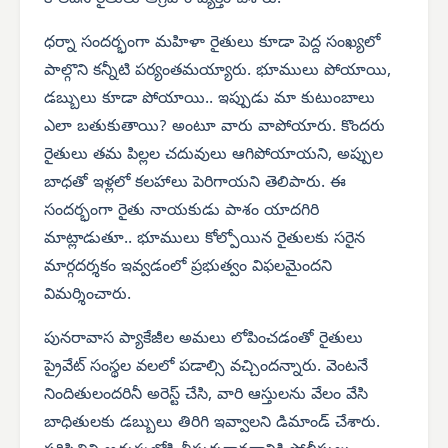
ధర్నా సందర్భంగా మహిళా రైతులు కూడా పెద్ద సంఖ్యలో
పాల్గొని కన్నీటి పర్యంతమయ్యారు. భూములు పోయాయి,
డబ్బులు కూడా పోయాయి.. ఇప్పుడు మా కుటుంబాలు
ఎలా బతుకుతాయి? అంటూ వారు వాపోయారు. కొందరు
రైతులు తమ పిల్లల చదువులు ఆగిపోయాయని, అప్పుల
బాధతో ఇళ్లలో కలహాలు పెరిగాయని తెలిపారు. ఈ
సందర్భంగా రైతు నాయకుడు పాశం యాదగిరి
మాట్లాడుతూ.. భూములు కోల్పోయిన రైతులకు సరైన
మార్గదర్శకం ఇవ్వడంలో ప్రభుత్వం విఫలమైందని
విమర్శించారు.
పునరావాస ప్యాకేజీల అమలు లోపించడంతో రైతులు
ప్రైవేట్ సంస్థల వలలో పడాల్సి వచ్చిందన్నారు. వెంటనే
నిందితులందరినీ అరెస్ట్ చేసి, వారి ఆస్తులను వేలం వేసి
బాధితులకు డబ్బులు తిరిగి ఇవ్వాలని డిమాండ్ చేశారు.