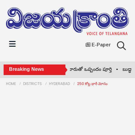
E-Paper
రు ఆలయాల నిర్మాణానికి గుత్తేదారుతో ఒప్పందం పూర్తి •
Breaking News
బుద్ధారంలో
HOME
DISTRICTS
HYDERABAD
250 కోట్ల భారీ మోసం