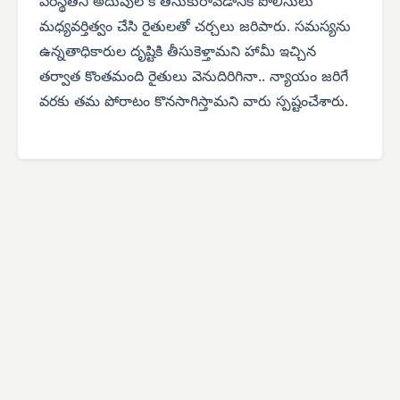
పరిస్థితిని అదుపులోకి తీసుకురావడానికి పోలీసులు
మధ్యవర్తిత్వం చేసి రైతులతో చర్చలు జరిపారు. సమస్యను
ఉన్నతాధికారుల దృష్టికి తీసుకెళ్తామని హామీ ఇచ్చిన
తర్వాత కొంతమంది రైతులు వెనుదిరిగినా.. న్యాయం జరిగే
వరకు తమ పోరాటం కొనసాగిస్తామని వారు స్పష్టంచేశారు.