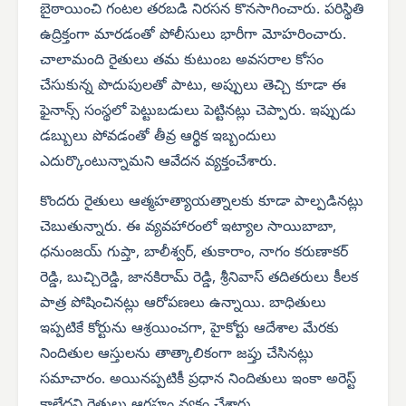
బైఠాయించి గంటల తరబడి నిరసన కొనసాగించారు. పరిస్థితి
ఉద్రిక్తంగా మారడంతో పోలీసులు భారీగా మోహరించారు.
చాలామంది రైతులు తమ కుటుంబ అవసరాల కోసం
చేసుకున్న పొదుపులతో పాటు, అప్పులు తెచ్చి కూడా ఈ
ఫైనాన్స్ సంస్థలో పెట్టుబడులు పెట్టినట్లు చెప్పారు. ఇప్పుడు
డబ్బులు పోవడంతో తీవ్ర ఆర్థిక ఇబ్బందులు
ఎదుర్కొంటున్నామని ఆవేదన వ్యక్తంచేశారు.
కొందరు రైతులు ఆత్మహత్యాయత్నాలకు కూడా పాల్పడినట్లు
చెబుతున్నారు. ఈ వ్యవహారంలో ఇట్యాల సాయిబాబా,
ధనుంజయ్ గుప్తా, బాలీశ్వర్, తుకారాం, నాగం కరుణాకర్
రెడ్డి, బుచ్చిరెడ్డి, జానకిరామ్ రెడ్డి, శ్రీనివాస్ తదితరులు కీలక
పాత్ర పోషించినట్లు ఆరోపణలు ఉన్నాయి. బాధితులు
ఇప్పటికే కోర్టును ఆశ్రయించగా, హైకోర్టు ఆదేశాల మేరకు
నిందితుల ఆస్తులను తాత్కాలికంగా జప్తు చేసినట్లు
సమాచారం. అయినప్పటికీ ప్రధాన నిందితులు ఇంకా అరెస్ట్
కాలేదని రైతులు ఆగ్రహం వ్యక్తం చేశారు.