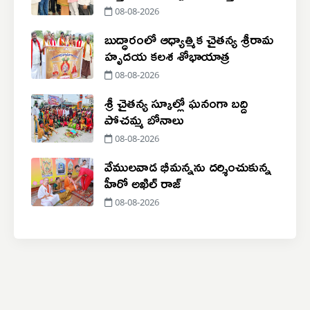
08-08-2026
బుద్ధారంలో ఆధ్యాత్మిక చైతన్య శ్రీరామ
హృదయ కలశ శోభాయాత్ర
08-08-2026
శ్రీ చైతన్య స్కూల్లో ఘనంగా బద్ది
పోచమ్మ బోనాలు
08-08-2026
వేములవాడ భీమన్నను దర్శించుకున్న
హీరో అఖిల్ రాజ్
08-08-2026