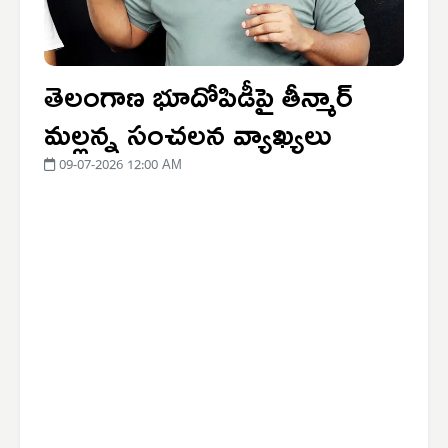
తెలంగాణ భూదోపిడీపై తీన్మార్
మల్లన్న సంచలన వ్యాఖ్యలు
09-07-2026 12:00 AM