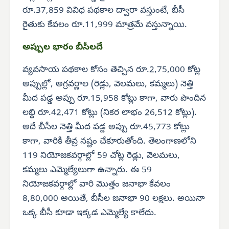
రూ.37,859 వివిధ పథకాల ద్వారా వస్తుంటే, బీసీ
రైతుకు కేవలం రూ.11,999 మాత్రమే వస్తున్నాయి.
అప్పుల భారం బీసీలదే
వ్యవసాయ పథకాల కోసం తెచ్చిన రూ.2,75,000 కోట్ల
అప్పుల్లో, అగ్రవర్ణాల (రెడ్లు, వెలమలు, కమ్మలు) నెత్తి
మీద పడ్డ అప్పు రూ.15,958 కోట్లు కాగా, వారు పొందిన
లబ్ధి రూ.42,471 కోట్లు (నికర లాభం 26,512 కోట్లు).
అదే బీసీల నెత్తి మీద పడ్డ అప్పు రూ.45,773 కోట్లు
కాగా, వారికి తీవ్ర నష్టం చేకూరుతోంది. తెలంగాణలోని
119 నియోజకవర్గాల్లో 59 చోట్ల రెడ్లు, వెలమలు,
కమ్మలు ఎమ్మెల్యేలుగా ఉన్నారు. ఈ 59
నియోజకవర్గాల్లో వారి మొత్తం జనాభా కేవలం
8,80,000 అయితే, బీసీల జనాభా 90 లక్షలు. అయినా
ఒక్క బీసీ కూడా ఇక్కడ ఎమ్మెల్యే కాలేదు.