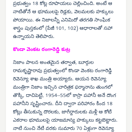
ప్రభుత్వం 18 కోట్ల రూపాయలు చెల్లించింది. అంటే ఆ
నాటితోనే ఆ భూములపై రెడ్లకు, వెలమలకు హక్కులు
పోయాయి. ఈ నిజాలన్నీ ఎనిమిదో తరగతి సాంఘిక
శాస్త్రం పుస్తకంలో (పేజీ 101, 102) ఆధారాలతో సహా
ఉన్నాయని తెలిపారు.
కొండా వెంకట రంగారెడ్డి కుట్ర
నిజాం పాలన అంతమైన తర్వాత, బూర్గుల
రామకృష్ణారావు ప్రభుత్వంలో కొండా వెంకట రంగారెడ్డి
రెవెన్యూ శాఖ మంత్రి అయ్యారు. ఆయన రెవెన్యూ
మంత్రిగా నిజాం ఇచ్చిన చారిత్రక ఫర్మానాను తుంగలో
తొక్కి, దాచిపెట్టి, 1954--55లో కాస్రా పహానీ అనే దొంగ
పహానీని సృష్టించారు. దీని ద్వారా పరిహారం కింద 18
కోట్లు తీసుకున్న దొరలకు, జాగీర్దారులకు మళ్లీ ఆ కోటి
ఎకరాల భూములపై యాజమాన్య హక్కులు కట్టబెట్టారు.
నాటి నుంచి నేటి వరకు సుమారు 70 ఏళ్లుగా రెవెన్యూ