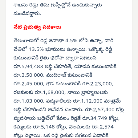
శాఖను రెడ్లు తమ గుప్పిట్లోనే ఉంచుకున్నారు
మండిపడ్డారు.
నేటి ప్రభుత్వ పథకాలు
తెలంగాణలో రెడ్ల జనాభా 4.5% లోపే ఉన్నా, వారి
చేతిలో 13.5% భూములు ఉన్నాయి. ఒక్కొక్క రెడ్డి
కుటుంబానికి రైతు భరోసా ద్వారా సగటున
రూ.5,94,483 లబ్ధి చేకూరితే, యాదవ కుటుంబానికి
రూ.3,50,000, ముదిరాజ్ కుటుంబానికి
రూ.2,45,000, గౌడ కుటుంబానికి రూ.2,23,000,
రజకులకు రూ.1,68,000, నాయి బ్రాహ్మణులకు
రూ.1,03,000, పద్మశాలీలకు రూ.1,12,000 మాత్రమే
లబ్ధి చేకూరిందని ఆవేదన చెందారు. రూ.2,57,400 కోట్ల
వ్యవసాయ బడ్జెట్‌లో కేవలం రెడ్లకే రూ.34,749 కోట్లు,
కమ్మలకు రూ.5,148 కోట్లు, వెలమలకు రూ.2,574
కోట్లు వెళ్లాయి. ఒక రెడ్డి రైతుకు సగటున ఏడాదికి