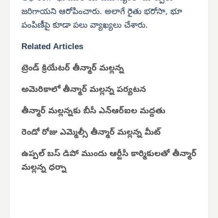
జరిగాయని ఆరోపించారు. అలాగే రైతు భరోసా, భూ
పంపిణీపై కూడా పలు వ్యాఖ్యలు చేశారు.
Related Articles
ట్రెండ్ క్రియేటర్ తీన్మార్ మల్లన్న
అమెరికాలో తీన్మార్ మల్లన్న పర్యటన
తీన్మార్ మల్లన్నకు బీసీ ఎన్‌ఆర్‌ఐల మద్దతు
రెండో రోజు ఎమ్మెల్సీ తీన్మార్ మల్లన్న మీట్
ఉప్పల్ బస్ డిపో ముందు ఆర్టీసీ కార్మికులతో తీన్మార్
మల్లన్న ధర్నా