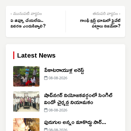
‹ మునుపటి వ్యాసం
తదుపరి వ్యాసం ›
ఏ తప్పూ చేయలేదు..
గాంధీ ట్రస్ట్ భూమిలో ప్రైవేట్
వివరణ ఎందుకివ్వాలి?
పట్టాలు నిజమేనా?
Latest News
పేకాటరాయుళ్ల అరెస్ట్
08-08-2026
షాద్‌నగర్ నియోజకవర్గంలో సింగిల్
విండో చైర్మన్ల నియామకం
08-08-2026
పురుగుల అన్నం మాకొద్దు సార్...
08-08-2026