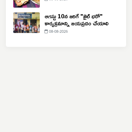
ఆగస్టు 10న జరిగే "జైల్ భరో"
కార్యక్రమాన్ని జయప్రదం చేయాలి
08-08-2026