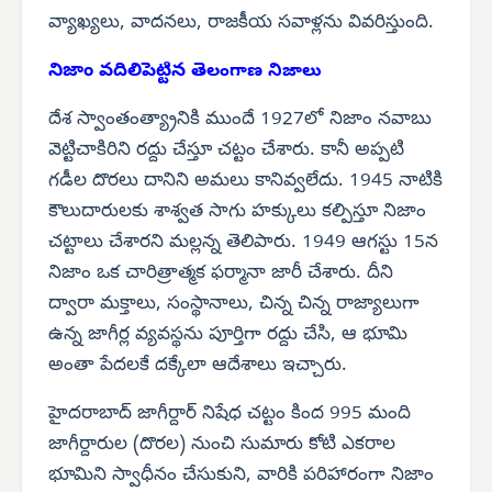
వ్యాఖ్యలు, వాదనలు, రాజకీయ సవాళ్లను వివరిస్తుంది.
నిజాం వదిలిపెట్టిన
తెలంగాణ నిజాలు
దేశ స్వాంతంత్య్రానికి ముందే 1927లో నిజాం నవాబు
వెట్టిచాకిరిని రద్దు చేస్తూ చట్టం చేశారు. కానీ అప్పటి
గడీల దొరలు దానిని అమలు కానివ్వలేదు. 1945 నాటికి
కౌలుదారులకు శాశ్వత సాగు హక్కులు కల్పిస్తూ నిజాం
చట్టాలు చేశారని మల్లన్న తెలిపారు. 1949 ఆగస్టు 15న
నిజాం ఒక చారిత్రాత్మక ఫర్మానా జారీ చేశారు. దీని
ద్వారా మక్తాలు, సంస్థానాలు, చిన్న చిన్న రాజ్యాలుగా
ఉన్న జాగీర్ల వ్యవస్థను పూర్తిగా రద్దు చేసి, ఆ భూమి
అంతా పేదలకే దక్కేలా ఆదేశాలు ఇచ్చారు.
హైదరాబాద్ జాగీర్దార్ నిషేధ చట్టం కింద 995 మంది
జాగీర్దారుల (దొరల) నుంచి సుమారు కోటి ఎకరాల
భూమిని స్వాధీనం చేసుకుని, వారికి పరిహారంగా నిజాం