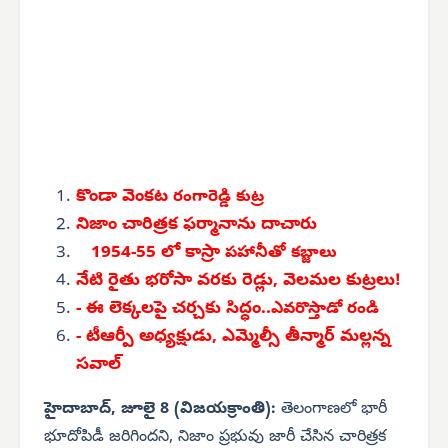
కొండా వెంకట
రంగారెడ్డి కుట్ర
నిజాం చారిత్రక ఫర్మానాను దాచారు
1954-55 లో కాస్రా
పహానీతో కబ్జాలు
నేటి రైతు భరోసా వరకు రెడ్లు, వెలమల కుట్రలు!
- ఈ లెక్కలపై చర్చకు సిద్ధం..
ఎవరొస్తాడో రండి
- టీఆర్పీ అధ్యక్షుడు, ఎమ్మెల్సీ తీన్మార్ మల్లన్న
సవాల్
హైదాబాద్, జూలై 8 (విజయక్రాంతి):
తెలంగాణలో భారీ
భూదోపిడీ జరిగిందని, నిజాం ప్రభువు జారీ చేసిన చారిత్రక