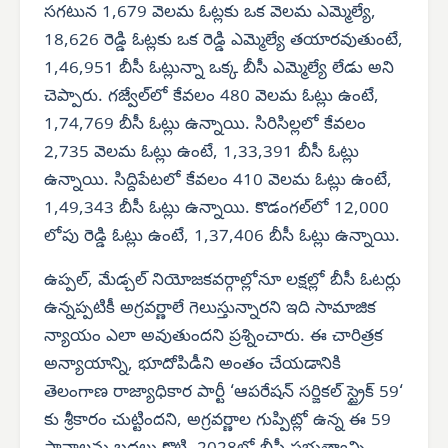
సగటున 1,679 వెలమ ఓట్లకు ఒక వెలమ ఎమ్మెల్యే,
18,626 రెడ్డి ఓట్లకు ఒక రెడ్డి ఎమ్మెల్యే తయారవుతుంటే,
1,46,951 బీసీ ఓట్లున్నా ఒక్క బీసీ ఎమ్మెల్యే లేడు అని
చెప్పారు. గజ్వేల్‌లో కేవలం 480 వెలమ ఓట్లు ఉంటే,
1,74,769 బీసీ ఓట్లు ఉన్నాయి. సిరిసిల్లలో కేవలం
2,735 వెలమ ఓట్లు ఉంటే, 1,33,391 బీసీ ఓట్లు
ఉన్నాయి. సిద్దిపేటలో కేవలం 410 వెలమ ఓట్లు ఉంటే,
1,49,343 బీసీ ఓట్లు ఉన్నాయి. కొడంగల్‌లో 12,000
లోపు రెడ్డి ఓట్లు ఉంటే, 1,37,406 బీసీ ఓట్లు ఉన్నాయి.
ఉప్పల్, మేడ్చల్ నియోజకవర్గాల్లోనూ లక్షల్లో బీసీ ఓటర్లు
ఉన్నప్పటికీ అగ్రవర్ణాలే గెలుస్తున్నారని ఇది సామాజిక
న్యాయం ఎలా అవుతుందని ప్రశ్నించారు. ఈ చారిత్రక
అన్యాయాన్ని, భూదోపిడీని అంతం చేయడానికి
తెలంగాణ రాజ్యాధికార పార్టీ ‘ఆపరేషన్ సర్జికల్ స్ట్రైక్ 59‘
కు శ్రీకారం చుట్టిందని, అగ్రవర్ణాల గుప్పిట్లో ఉన్న ఈ 59