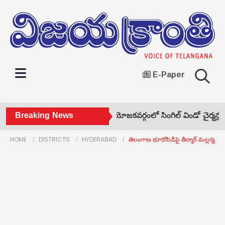
E-Paper
ళ్ల అరెస్ట్ •
Breaking News
షాద్‌నగర్ నియోజకవర్గంలో సింగిల్ విండో చైర్మన్ల నియ
HOME
DISTRICTS
HYDERABAD
తెలంగాణ భూదోపిడీపై తీన్మార్ మల్లన్న 