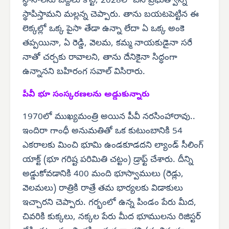
స్థానాలను బద్దలు కొట్టి, 2028లో బీసీ ప్రభుత్వాన్ని
స్థాపిస్తామని మల్లన్న చెప్పారు. తాను బయటపెట్టిన ఈ
లెక్కల్లో ఒక్క పైసా తేడా ఉన్నా లేదా ఏ ఒక్క అంకె
తప్పయినా, ఏ రెడ్డి, వెలమ, కమ్మ నాయకుడైనా సరే
నాతో చర్చకు రావాలని, తాను దేనికైనా సిద్ధంగా
ఉన్నానని బహిరంగ సవాల్ విసిరారు.
పీవీ భూ సంస్కరణలను
అడ్డుకున్నారు
1970లో ముఖ్యమంత్రి అయిన పీవీ నరసింహారావు..
ఇందిరా గాంధీ అనుమతితో ఒక కుటుంబానికి 54
ఎకరాలకు మించి భూమి ఉండకూడదని ల్యాండ్ సీలింగ్
యాక్ట్ (భూ గరిష్ట పరిమితి చట్టం) డ్రాఫ్ట్ చేశారు. దీన్ని
అడ్డుకోవడానికి 400 మంది భూస్వాములు (రెడ్లు,
వెలమలు) రాత్రికి రాత్రే తమ భార్యలకు విడాకులు
ఇచ్చారని చెప్పారు. గర్భంలో ఉన్న పిండం పేరు మీద,
చివరికి కుక్కలు, నక్కల పేరు మీద భూములను రిజిస్టర్