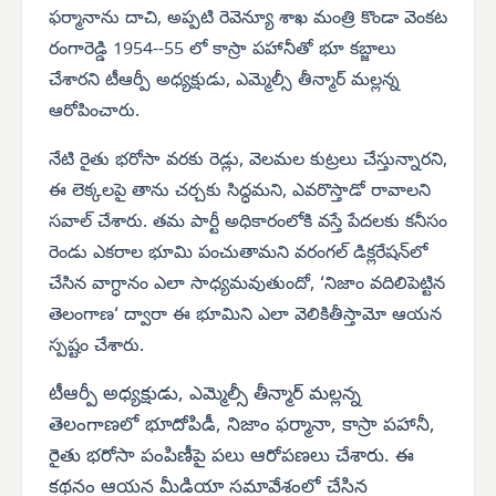
ఫర్మానాను దాచి, అప్పటి రెవెన్యూ శాఖ మంత్రి కొండా వెంకట
రంగారెడ్డి 1954--55 లో కాస్రా పహానీతో భూ కబ్జాలు
చేశారని టీఆర్పీ అధ్యక్షుడు, ఎమ్మెల్సీ తీన్మార్ మల్లన్న
ఆరోపించారు.
నేటి రైతు భరోసా వరకు రెడ్లు, వెలమల కుట్రలు చేస్తున్నారని,
ఈ లెక్కలపై తాను చర్చకు సిద్ధమని, ఎవరొస్తాడో రావాలని
సవాల్ చేశారు. తమ పార్టీ అధికారంలోకి వస్తే పేదలకు కనీసం
రెండు ఎకరాల భూమి పంచుతామని వరంగల్ డిక్లరేషన్‌లో
చేసిన వాగ్ధానం ఎలా సాధ్యమవుతుందో, ‘నిజాం వదిలిపెట్టిన
తెలంగాణ‘ ద్వారా ఈ భూమిని ఎలా వెలికితీస్తామో ఆయన
స్పష్టం చేశారు.
టీఆర్పీ అధ్యక్షుడు, ఎమ్మెల్సీ తీన్మార్ మల్లన్న
తెలంగాణలో భూదోపిడీ, నిజాం ఫర్మానా, కాస్రా పహానీ,
రైతు భరోసా పంపిణీపై పలు ఆరోపణలు చేశారు. ఈ
కథనం ఆయన మీడియా సమావేశంలో చేసిన