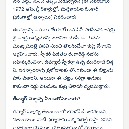
చేసి చట్టం నుంచి తప్పించుకున్నారని (ఈ విషయాలు
1972 అసెంబ్లీ రికార్డుల్లో, మద్దికాయల ఓంకార్
ప్రసంగాల్లో ఉన్నాయి) వివరించారు.
ఈ చట్టాన్ని అమలు చేయబోయిన పీవీ నరసింహారావుపై
జై ఆంధ్ర ఉద్యమాన్ని బూచిగా చూపి, ఆయనను
ముఖ్యమంత్రి పదవి నుంచి తొలగించేలా కుట్ర చేశారని
ఆగ్రహించారు. స్పీకర్ పిడతల రంగారెడ్డి సభను
బహిష్కరించినా, డిప్యూటీ స్పీకర్గా ఉన్న ముదిరాజ్ బిడ్డ
సి. జగన్నాథరావు ప్రలోభాలకు లొంగకుండా ఈ బిల్లును
పాస్ చేశారని, అయినా ఈ చట్టం సరిగ్గా అమలు
కాకుండా రెడ్లు వెలమలు కుట్ర చేశారని ధ్వజమెత్తారు.
తీన్మార్ మల్లన్న ఏం ఆరోపించారు?
తీన్మార్ మల్లన్న తెలంగాణలో భూదోపిడీ జరిగిందని,
నిజాం కాలం నాటి ఫర్మానాను పక్కనబెట్టి కాస్రా పహానీ
ఆధారంగా భూముల యాజమాన్యంలో మార్పులు