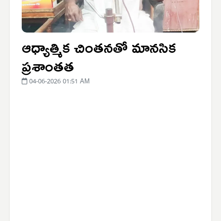
ఆధ్యాత్మిక చింతనతో మానసిక
ప్రశాంతత
04-06-2026 01:51 AM