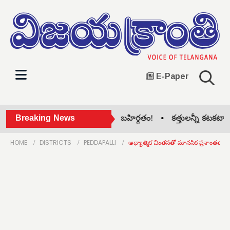
E-Paper
రిసిల్ల జిల్లా కాంగ్రెస్‌లో గ్రూప్ పోరు బహిర్గతం! •
Breaking News
కత్తులన్నీ కటకటా.. నెత
HOME
DISTRICTS
PEDDAPALLI
ఆధ్యాత్మిక చింతనతో మానసిక ప్రశాంతత