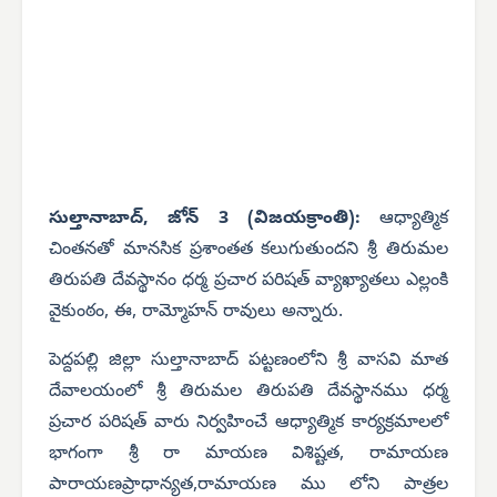
సుల్తానాబాద్, జోన్ 3 (విజయక్రాంతి):
ఆధ్యాత్మిక
చింతనతో మానసిక ప్రశాంతత కలుగుతుందని శ్రీ తిరుమల
తిరుపతి దేవస్థానం ధర్మ ప్రచార పరిషత్ వ్యాఖ్యాతలు ఎల్లంకి
వైకుంఠం, ఈ, రామ్మోహన్ రావులు అన్నారు.
పెద్దపల్లి జిల్లా సుల్తానాబాద్ పట్టణంలోని శ్రీ వాసవి మాత
దేవాలయంలో శ్రీ తిరుమల తిరుపతి దేవస్థానము ధర్మ
ప్రచార పరిషత్ వారు నిర్వహించే ఆధ్యాత్మిక కార్యక్రమాలలో
భాగంగా శ్రీ రా మాయణ విశిష్టత, రామాయణ
పారాయణప్రాధాన్యత,రామాయణ ము లోని పాత్రల