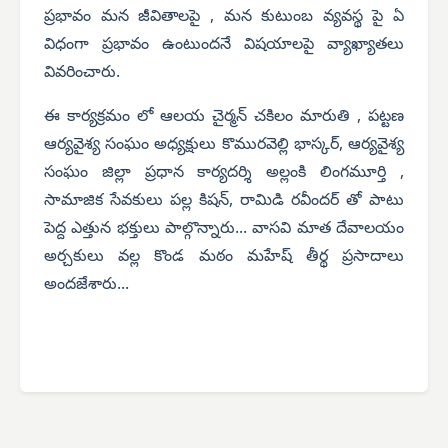
ప్రభావం మన జీవితాలపై , మన కుటుంబ వ్యవస్థ పై ఏ
విధంగా ప్రభావం ఉంటుందనే విషయాలపై వ్యాఖ్యాతలు
వివరించారు.
ఈ కార్యక్రమం లో ఆలయ చైర్మన్ చకిలం మారుతి , పట్టణ
ఆర్యవైశ్య సంఘం అధ్యక్షులు కొమురవెల్లి భాస్కర్, ఆర్యవైశ్య
సంఘం జిల్లా ప్రధాన కార్యదర్శి అల్లంకి లింగమూర్తి ,
సామాజిక సేవకులు పల్ల కిషన్, రామిడి రవీందర్ తో పాటు
పెద్ద ఎత్తున భక్తులు పాల్గొన్నారు... వాసవి మాత దేవాలయం
అర్చకులు వల్ల కొండ మఠం మహేష్ తీర్థ ప్రసాదాలు
అందజేశారు...