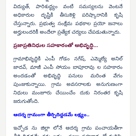
విద్యుత్, పారిశుద్ధ్యం వంటి సమస్యలను వెంటనే
అధికారుల దృష్టికి తీసుకెళ్లి పరిష్కారానికి కృషి
చేస్తున్నారు. ప్రభుత్వ సంక్షేమ పథకాల ప్రయో జనాలు
అర్హులందరికీ అందేలా ప్రత్యేక చర్యలు చేపడుతున్నారు.
ప్రజాప్రతినిధుల సహకారంతో అభివృద్ధి...
గ్రామాభివృద్ధికి ఎంపీ గోడం నగేష్, ఎమ్మెల్యే అనిల్
జాదవ్, మాజీ ఎంపీ సోయం బాపూరావు ల సహకారం
అందడంతో అభివృద్ధి పనులు మరింత వేగం
పుంజుకున్నాయి. గ్రామ అవసరాలకు అనుగుణంగా
నిధులు మంజూరు చేయించేం దుకు నిరంతర కృషి
జరుగుతోంది.
ఆదర్శ గ్రామంగా తీర్చిదిద్దడమే లక్ష్యం..
ఇచ్చోడ ను జిల్లా లోనే ఆదర్శ గ్రామ పంచాయతీగా