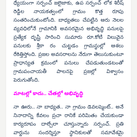
ధ్యేయంగా సర్పంచ్ జలైజాకు, ఉప సర్పంచ్ లోక శిరీష్
రెడ్డిల నాయకత్వంలో గ్రామం కొత్త రూపు
సంతరించుకుంటోంది. బాధ్యతలు చేపట్టిన ఆరు నెలల
వ్యవధిలోనే గ్రామానికి అవసరమైన అభివృద్ధి పనులపై
ప్రత్యేక దృష్టి సారించి సుమారు రూ.కోటి విలువైన
పనులకు శ్రీకా రం చుట్టడం గ్రామస్థుల్లో ఆశలు
రేకెత్తిస్తోంది. ప్రజల అవసరాలను నేరుగా తెలుసుకుంటూ
ప్రాధాన్యత క్రమంలో పనులు చేపడుతుండటంతో
గ్రామపంచాయతీ పాలనపై ప్రజల్లో విశ్వాసం
పెరుగుతోంది.
మాటల్లో కాదు.. చేతల్లో అభివృద్ధి
నా ఊరు.. నా బాధ్యత.. నా గ్రామం డెవలప్మెంట్.. అనే
నినాదాన్ని కేవలం ప్రచా రానికే పరిమితం చేయకుండా
కార్యరూపం దాల్చేలా చూస్తున్నారు సర్పంచ్. ప్రతి
వార్డును సందర్శిస్తూ స్థానికులతో సమావేశమై