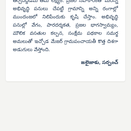
తీర్చిదిద్దడమే తమ లక్ష్యం. ప్రజల సహకారంతో మరిన్ని
అభివృద్ధి పనులు చేపట్టి గ్రామాన్ని అన్ని రంగాల్లో
ముందంజలో నిలిపేందుకు కృషి చేస్తాం. అభివృద్ధి
పనుల్లో వేగం, పారదర్శకత, ప్రజల భాగస్వామ్యం,
మౌలిక వసతుల కల్పన, సంక్షేమ పథకాల సమర్థ
అమలుతో ఇచ్చోడ మేజర్ గ్రామపంచాయతీ కొత్త దిశగా
అడుగులు వేస్తోంది.
జలైజాకు, సర్పంచ్