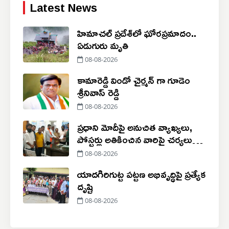
Latest News
హిమాచల్ ప్రదేశ్‌లో ఘోరప్రమాదం..
ఏడుగురు మృతి
08-08-2026
కామారెడ్డి విండో చైర్మన్ గా గూడెం
శ్రీనివాస్ రెడ్డి
08-08-2026
ప్రధాని మోదీపై అనుచిత వ్యాఖ్యలు,
పోస్టర్లు అతికించిన వారిపై చర్యలు
తీసుకోవాలి
08-08-2026
యాదగిరిగుట్ట పట్టణ అభివృద్ధిపై ప్రత్యేక
దృష్టి
08-08-2026