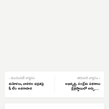
‹ మునుపటి వ్యాసం
తదుపరి వ్యాసం ›
మహిళలు, బాలికల భద్రతపై
అభివృద్ధి, సంక్షేమ పథకాలు
షీ టీం అవగాహన
క్షేత్రస్థాయిలో అర్హులకు
అందించాలి