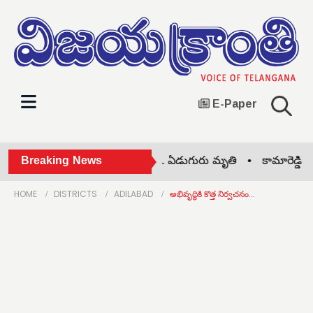
E-Paper
మాచల్ ప్రదేశ్‌లో ఘోరప్రమాదం.. ఏడుగురు మృతి •
Breaking News
కామారెడ్డి విండో చై
HOME
DISTRICTS
ADILABAD
అభివృద్ధికి కొత్త నిర్వచనం...