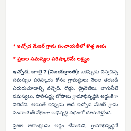
* ఇచ్చోడ మేజర్ గ్రామ పంచాయతీలో కొత్త ఊపు
* ప్రజల సమస్యల పరిష్కారమే లక్ష్యం
ఇచ్చోడ, జూలై 7 (విజయక్రాంతి):
ఒకప్పుడు చిన్నచిన్న
సమస్యల పరిష్కారం కోసం గ్రామస్థులు నెలల తరబడి
ఎదురుచూడాల్సి వచ్చేది. రోడ్లు, డ్రైనేజీలు, తాగునీటి
సమస్యలు, పారిశుద్ధ్య లోపాలు గ్రామాభివృద్ధికి అడ్డంకిగా
నిలిచేవి. అయితే ఇప్పుడు అదే ఇచ్చోడ మేజర్ గ్రామ
పంచాయతీ వేగంగా అభివృద్ధి పథంలో దూసుకెళ్తోంది.
ప్రజల ఆకాంక్షలను అర్థం చేసుకుని, గ్రామాభివృద్ధినే