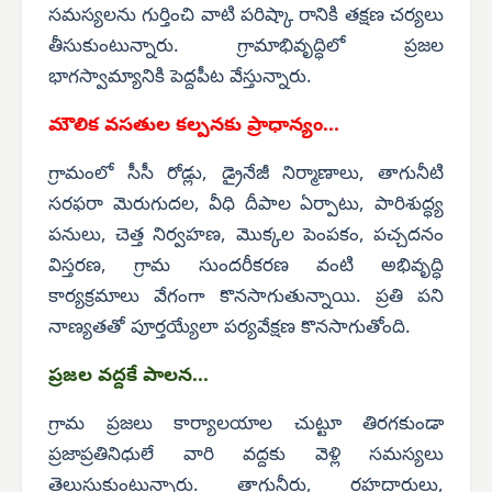
సమస్యలను గుర్తించి వాటి పరిష్కా రానికి తక్షణ చర్యలు
తీసుకుంటున్నారు. గ్రామాభివృద్ధిలో ప్రజల
భాగస్వామ్యానికి పెద్దపీట వేస్తున్నారు.
మౌలిక వసతుల కల్పనకు ప్రాధాన్యం...
గ్రామంలో సీసీ రోడ్లు, డ్రైనేజీ నిర్మాణాలు, తాగునీటి
సరఫరా మెరుగుదల, వీధి దీపాల ఏర్పాటు, పారిశుద్ధ్య
పనులు, చెత్త నిర్వహణ, మొక్కల పెంపకం, పచ్చదనం
విస్తరణ, గ్రామ సుందరీకరణ వంటి అభివృద్ధి
కార్యక్రమాలు వేగంగా కొనసాగుతున్నాయి. ప్రతి పని
నాణ్యతతో పూర్తయ్యేలా పర్యవేక్షణ కొనసాగుతోంది.
ప్రజల వద్దకే పాలన...
గ్రామ ప్రజలు కార్యాలయాల చుట్టూ తిరగకుండా
ప్రజాప్రతినిధులే వారి వద్దకు వెళ్లి సమస్యలు
తెలుసుకుంటున్నారు. తాగునీరు, రహదారులు,