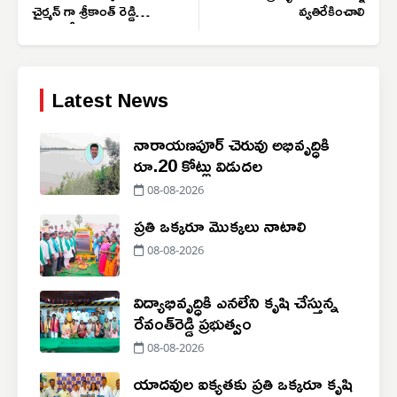
చైర్మన్ గా శ్రీకాంత్ రెడ్డి
వ్యతిరేకించాలి
ప్రమాణ స్వీకారం
Latest News
నారాయణపూర్ చెరువు అభివృద్ధికి
రూ.20 కోట్లు విడుదల
08-08-2026
ప్రతి ఒక్కరూ మొక్కలు నాటాలి
08-08-2026
విద్యాభివృద్ధికి ఎనలేని కృషి చేస్తున్న
రేవంత్‌రెడ్డి ప్రభుత్వం
08-08-2026
యాదవుల ఐక్యతకు ప్రతి ఒక్కరూ కృషి