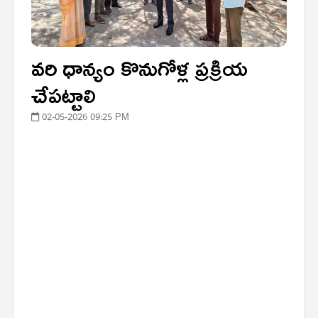
వరి ధాన్యం కొనుగోళ్ల ప్రక్రియ
చేపట్టాలి
02-05-2026 09:25 PM