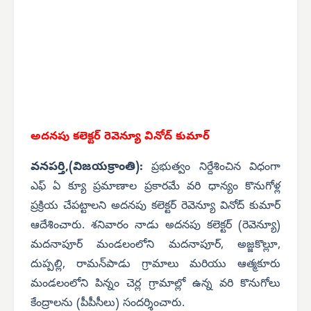
అదనపు కలెక్టర్ రెవెన్యూ వినోద్ కుమార్
వనపర్తి,(విజయక్రాంతి):
ప్రభుత్వం నిర్దేశించిన విధంగా
ఎఫ్ ఏ క్యూ ప్రమాణాల ప్రకారమే వరి ధాన్యం కొనుగోళ్ల
ప్రక్రియ చేపట్టాలని అదనపు కలెక్టర్ రెవెన్యూ వినోద్ కుమార్
ఆదేశించారు. శనివారం నాడు అదనపు కలెక్టర్ (రెవెన్యూ)
మదనాపూర్ మండలంలోని మదనాపూర్, అజ్జకొల్లూ,
దుప్పల్లి, రామన్‌పాడు గ్రామాలు మరియు ఆత్మకూరు
మండలంలోని పిన్నం చెర్ల గ్రామాల్లో ఉన్న వరి కొనుగోలు
కేంద్రాలను (పీపీసీలు) సందర్శించారు.