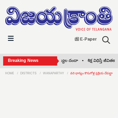
E-Paper
ీజేపీ గెలుపే లక్ష్యం •
Breaking News
నకిలీ వైద్యుల దందా •
శిక్ష విధిస్తే జీవితకాలం
HOME
DISTRICTS
WANAPARTHY
వరి ధాన్యం కొనుగోళ్ల ప్రక్రియ చేపట్టాలి