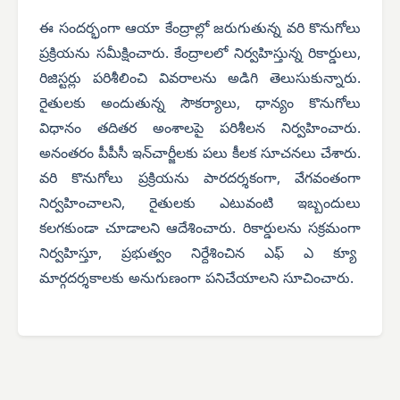
ఈ సందర్భంగా ఆయా కేంద్రాల్లో జరుగుతున్న వరి కొనుగోలు
ప్రక్రియను సమీక్షించారు. కేంద్రాలలో నిర్వహిస్తున్న రికార్డులు,
రిజిస్టర్లు పరిశీలించి వివరాలను అడిగి తెలుసుకున్నారు.
రైతులకు అందుతున్న సౌకర్యాలు, ధాన్యం కొనుగోలు
విధానం తదితర అంశాలపై పరిశీలన నిర్వహించారు.
అనంతరం పీపీసీ ఇన్‌చార్జీలకు పలు కీలక సూచనలు చేశారు.
వరి కొనుగోలు ప్రక్రియను పారదర్శకంగా, వేగవంతంగా
నిర్వహించాలని, రైతులకు ఎటువంటి ఇబ్బందులు
కలగకుండా చూడాలని ఆదేశించారు. రికార్డులను సక్రమంగా
నిర్వహిస్తూ, ప్రభుత్వం నిర్దేశించిన ఎఫ్ ఎ క్యూ
మార్గదర్శకాలకు అనుగుణంగా పనిచేయాలని సూచించారు.