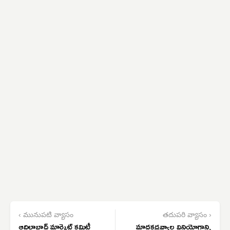
‹ మునుపటి వ్యాసం
తదుపరి వ్యాసం ›
ఆదిలాబాద్ మార్కెట్ కమిటీ
మాదకద్రవ్యాల వినియోగాన్ని