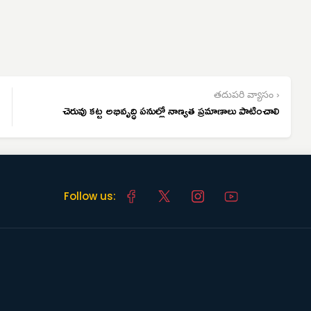
తదుపరి వ్యాసం ›
చెరువు కట్ట అభివృద్ధి పనుల్లో నాణ్యత ప్రమాణాలు పాటించాలి
Follow us: