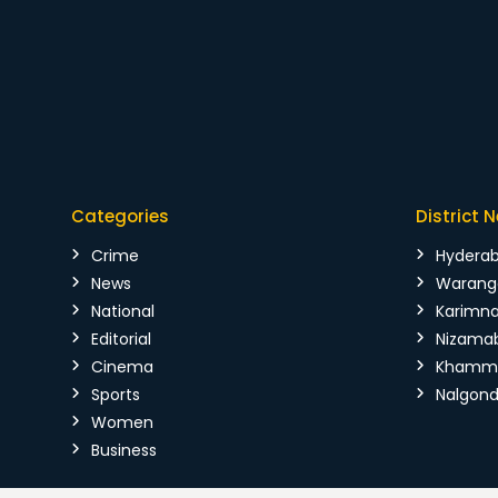
Categories
District 
Crime
Hydera
News
Warang
National
Karimn
Editorial
Nizama
Cinema
Kham
Sports
Nalgon
Women
Business