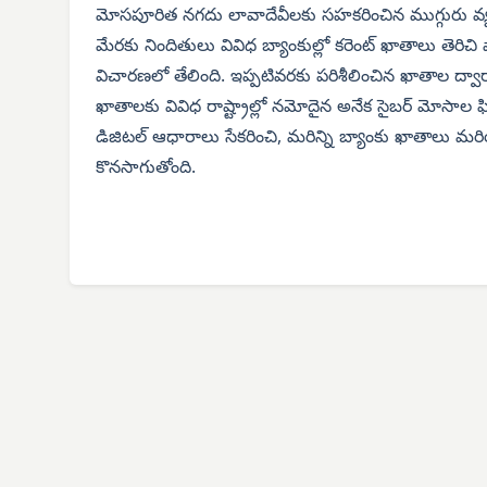
మోసపూరిత నగదు లావాదేవీలకు సహకరించిన ముగ్గురు వ్యక
మేరకు నిందితులు వివిధ బ్యాంకుల్లో కరెంట్ ఖాతాలు తెరిచి
విచారణలో తేలింది. ఇప్పటివరకు పరిశీలించిన ఖాతాల ద్వార
ఖాతాలకు వివిధ రాష్ట్రాల్లో నమోదైన అనేక సైబర్ మోసాల ఫి
డిజిటల్ ఆధారాలు సేకరించి, మరిన్ని బ్యాంకు ఖాతాలు
కొనసాగుతోంది.