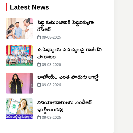
Latest News
పెద్ది కుటుంబానికి పెద్దదిక్కుగా
కేసీఆర్
09-08-2026
ఉపాధ్యాయ సమస్యలపై రాజీలేని
పోరాటం
09-08-2026
బాబోయ్.. ఎంత పొడుగు జుట్టో
09-08-2026
వినియోగదారులకు ఎండీఆర్
ఛార్జీలుండవు
09-08-2026