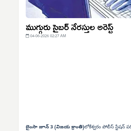
ముగ్గురు సైబర్ నేరస్తుల అరెస్ట్
04-06-2026 02:27 AM
బైంసా జూన్ 3 (విజయ క్రాంతి)
లోకేశ్వరం పోలీస్ స్టేషన్