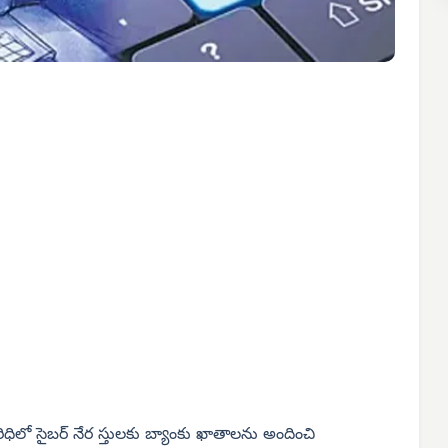
 పరిధిలో సైబర్ నేర స్తులకు బ్యాంకు ఖాతాలను అందించి