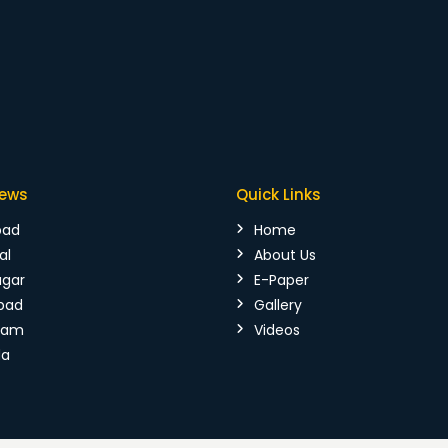
News
Quick Links
bad
Home
al
About Us
agar
E-Paper
bad
Gallery
mam
Videos
da