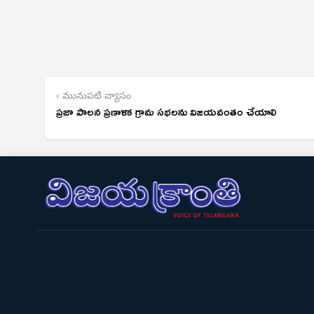
‹ మునుపటి వ్యాసం
ప్రజా పాలన ప్రణాళిక గ్రామ సభలను విజయవంతం చేయాలి