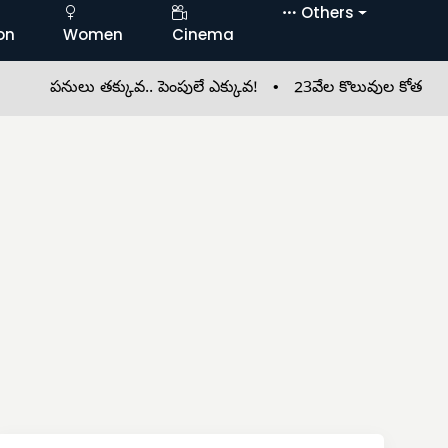
Others
on
Women
Cinema
పనులు తక్కువ.. పెంపులే ఎక్కువ! •
23వేల కొలువుల కోత •
భారతీయ