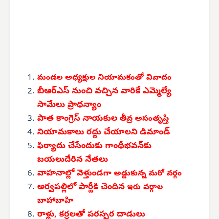
మండల అధ్యక్షుల
నియామకంతో వివాదం
బీఆర్‌ఎస్ నుంచి వచ్చిన వారికే ఎమ్మెల్యే
సామేలు ప్రాధన్యాం
పాత కాంగ్రెస్ నాయకుల
తీవ్ర అసంతృప్తి
నియామకాలు రద్దు చేయాలని డిమాండ్
ఫిర్యాదు చేసేందుకు గాంధీభవన్‌కు
బయలుదేరిన నేతలు
వాహనాల్లో వెళ్తుండగా
అడ్డుకున్న మరో వర్గం
అర్వపల్లిలో పార్టీకి చెందిన
ఇరు వర్గాల
బాహాబాహి
రాళ్లు, కర్రలతో పరస్పర దాడులు