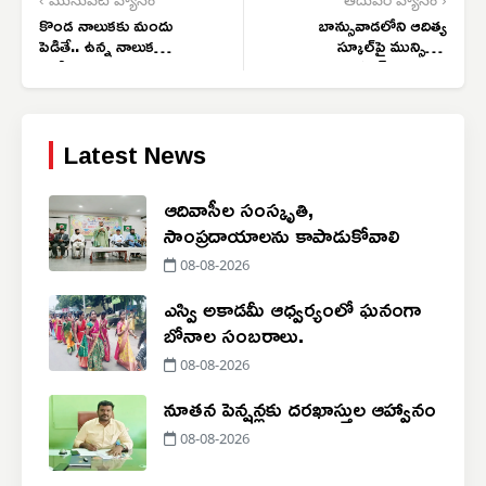
‹ మునుపటి వ్యాసం
తదుపరి వ్యాసం ›
కొండ నాలుకకు మందు
బాన్సువాడలోని ఆదిత్య
పెడితే.. ఉన్న నాలుక
స్కూల్‌పై మున్సిపల్
ఊడినట్లు..
కమిషనర్‌కు ఫిర్యాదు
Latest News
ఆదివాసీల సంస్కృతి,
సాంప్రదాయాలను కాపాడుకోవాలి
08-08-2026
ఎస్వి అకాడమీ ఆధ్వర్యంలో ఘనంగా
బోనాల సంబరాలు.
08-08-2026
నూతన పెన్షన్లకు దరఖాస్తుల ఆహ్వానం
08-08-2026