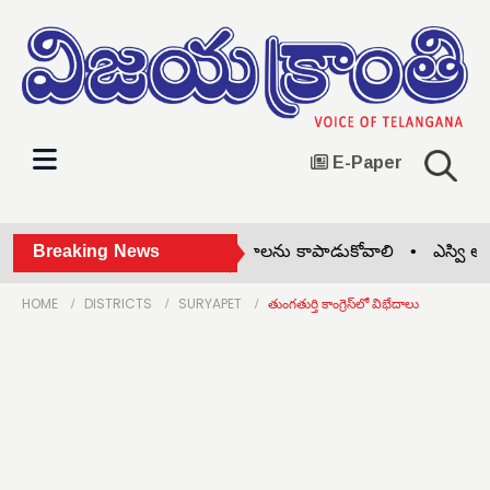
E-Paper
ివాసీల సంస్కృతి, సాంప్రదాయాలను కాపాడుకోవాలి •
Breaking News
ఎస్వి అకాడమ
HOME
DISTRICTS
SURYAPET
తుంగతుర్తి కాంగ్రెస్‌లో విభేదాలు