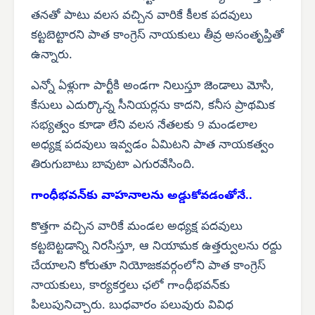
తనతో పాటు వలస వచ్చిన వారికే కీలక పదవులు
కట్టబెట్టారని పాత కాంగ్రెస్ నాయకులు తీవ్ర అసంతృప్తితో
ఉన్నారు.
ఎన్నో ఏళ్లుగా పార్టీకి అండగా నిలుస్తూ జెండాలు మోసి,
కేసులు ఎదుర్కొన్న సీనియర్లను కాదని, కనీస ప్రాథమిక
సభ్యత్వం కూడా లేని వలస నేతలకు 9 మండలాల
అధ్యక్ష పదవులు ఇవ్వడం ఏమిటని పాత నాయకత్వం
తిరుగుబాటు బావుటా ఎగురవేసింది.
గాంధీభవన్‌కు వాహనాలను
అడ్డుకోవడంతోనే..
కొత్తగా వచ్చిన వారికే మండల అధ్యక్ష పదవులు
కట్టబెట్టడాన్ని నిరసిస్తూ, ఆ నియామక ఉత్తర్వులను రద్దు
చేయాలని కోరుతూ నియోజకవర్గంలోని పాత కాంగ్రెస్
నాయకులు, కార్యకర్తలు ఛలో గాంధీభవన్‌కు
పిలుపునిచ్చారు. బుధవారం పలువురు వివిధ