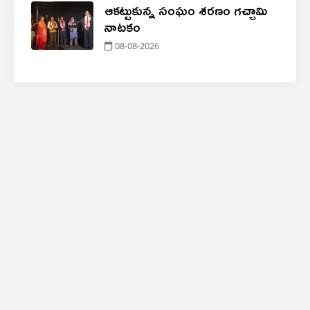
ఆకట్టుకున్న సంఘం శరణం గచ్చామి
నాటకం
08-08-2026