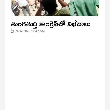
తుంగతుర్తి కాంగ్రెస్‌లో విభేదాలు
09-07-2026 12:42 AM