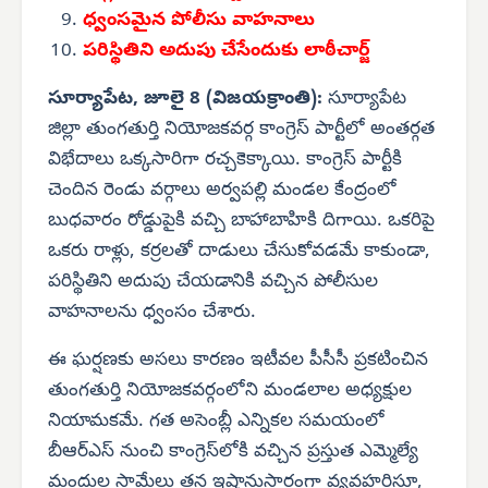
ధ్వంసమైన పోలీసు వాహనాలు
పరిస్థితిని అదుపు చేసేందుకు లాఠీచార్జ్
సూర్యాపేట, జూలై 8 (విజయక్రాంతి):
సూర్యాపేట
జిల్లా తుంగతుర్తి నియోజకవర్గ కాంగ్రెస్ పార్టీలో అంతర్గత
విభేదాలు ఒక్కసారిగా రచ్చకెక్కాయి. కాంగ్రెస్ పార్టీకి
చెందిన రెండు వర్గాలు అర్వపల్లి మండల కేంద్రంలో
బుధవారం రోడ్డుపైకి వచ్చి బాహాబాహికి దిగాయి. ఒకరిపై
ఒకరు రాళ్లు, కర్రలతో దాడులు చేసుకోవడమే కాకుండా,
పరిస్థితిని అదుపు చేయడానికి వచ్చిన పోలీసుల
వాహనాలను ధ్వంసం చేశారు.
ఈ ఘర్షణకు అసలు కారణం ఇటీవల పీసీసీ ప్రకటించిన
తుంగతుర్తి నియోజకవర్గంలోని మండలాల అధ్యక్షుల
నియామకమే. గత అసెంబ్లీ ఎన్నికల సమయంలో
బీఆర్‌ఎస్ నుంచి కాంగ్రెస్‌లోకి వచ్చిన ప్రస్తుత ఎమ్మెల్యే
మందుల సామేలు తన ఇష్టానుసారంగా వ్యవహరిస్తూ,