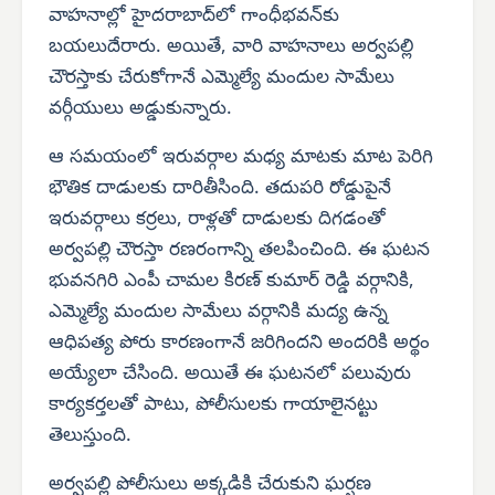
వాహనాల్లో హైదరాబాద్‌లో గాంధీభవన్‌కు
బయలుదేరారు. అయితే, వారి వాహనాలు అర్వపల్లి
చౌరస్తాకు చేరుకోగానే ఎమ్మెల్యే మందుల సామేలు
వర్గీయులు అడ్డుకున్నారు.
ఆ సమయంలో ఇరువర్గాల మధ్య మాటకు మాట పెరిగి
భౌతిక దాడులకు దారితీసింది. తదుపరి రోడ్డుపైనే
ఇరువర్గాలు కర్రలు, రాళ్లతో దాడులకు దిగడంతో
అర్వపల్లి చౌరస్తా రణరంగాన్ని తలపించింది. ఈ ఘటన
భువనగిరి ఎంపీ చామల కిరణ్ కుమార్ రెడ్డి వర్గానికి,
ఎమ్మెల్యే మందుల సామేలు వర్గానికి మద్య ఉన్న
ఆధిపత్య పోరు కారణంగానే జరిగిందని అందరికి అర్థం
అయ్యేలా చేసింది. అయితే ఈ ఘటనలో పలువురు
కార్యకర్తలతో పాటు, పోలీసులకు గాయాలైనట్టు
తెలుస్తుంది.
అర్వపల్లి పోలీసులు అక్కడికి చేరుకుని ఘర్షణ