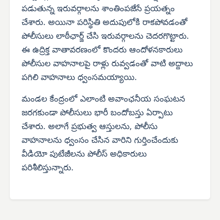
పడుతున్న ఇరువర్గాలను శాంతింపజేసే ప్రయత్నం
చేశారు. అయినా పరిస్థితి అదుపులోకి రాకపోవడంతో
పోలీసులు లాఠీఛార్జ్ చేసి ఇరువర్గాలను చెదరగొట్టారు.
ఈ ఉద్రిక్త వాతావరణంలో కొందరు ఆందోళనకారులు
పోలీసుల వాహనాలపై రాళ్లు రువ్వడంతో వాటి అద్దాలు
పగిలి వాహనాలు ధ్వంసమయ్యాయి.
మండల కేంద్రంలో ఎలాంటి అవాంఛనీయ సంఘటన
జరగకుండా పోలీసులు భారీ బందోబస్తు ఏర్పాటు
చేశారు. అలాగే ప్రభుత్వ ఆస్తులను, పోలీసు
వాహనాలను ధ్వంసం చేసిన వారిని గుర్తించేందుకు
వీడియో పుటేజీలను పోలీస్ అధికారులు
పరిశీలిస్తున్నారు.