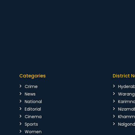
Categories
District 
Crime
Hydera
News
Warang
National
Karimn
Editorial
Nizama
Cinema
Kham
Sports
Nalgon
Women