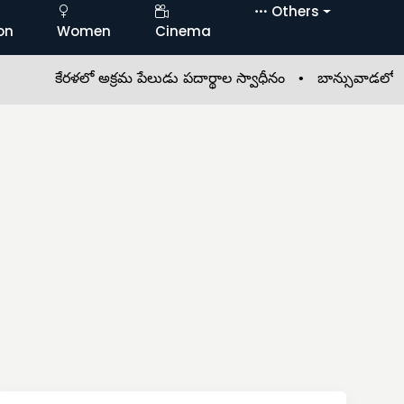
Others
on
Women
Cinema
కేరళలో అక్రమ పేలుడు పదార్థాల స్వాధీనం •
బాన్సువాడలో మరోసారి 