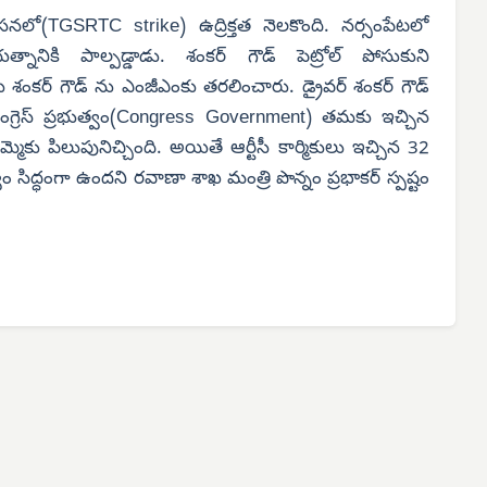
ిరసనలో(TGSRTC strike) ఉద్రిక్తత నెలకొంది. నర్సంపేటలో
నానికి పాల్పడ్డాడు. శంకర్ గౌడ్ పెట్రోల్ పోసుకుని
లు శంకర్ గౌడ్ ను ఎంజీఎంకు తరలించారు. డ్రైవర్ శంకర్ గౌడ్
 కాంగ్రెస్ ప్రభుత్వం(Congress Government) తమకు ఇచ్చిన
కు పిలుపునిచ్చింది. అయితే ఆర్టీసీ కార్మికులు ఇచ్చిన 32
 సిద్ధంగా ఉందని రవాణా శాఖ మంత్రి పొన్నం ప్రభాకర్ స్పష్టం