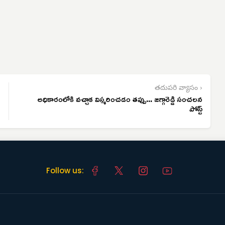
తదుపరి వ్యాసం ›
అధికారంలోకి వచ్చాక విస్మరించడం తప్పు... జగ్గారెడ్డి సంచలన
పోస్ట్
Follow us: